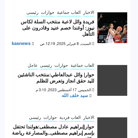
الاخبار
العاب جماعية
حوارات
رئيسى
فريدة وائل لاعبة منتخب السلة لكاس
نيوز: أوغندا خصم عنيد وقادرون على
التأهل
kasnews
السبت, 8 فبراير 2025, 12:19 ص
العاب جماعية
حوارات
رئيسى
عاجل
حوار| وائل عبدالعاطي:منتخب الناشئين
لليد حقق انجاز وتعرض للظلم
الخميس, 17 أغسطس 2023, 3:10 م
سيد خلف الله
الاخبار
العاب فردية
حوارات
رئيسى
حوار|إبراهيم عادل مصطفى:هولندا تحتفل
بإسم إبراهيم مصطفى..والمصارعة رياضة