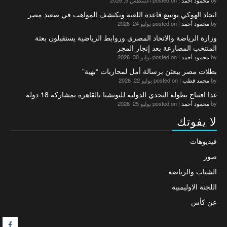
by
محمود أحمد
|
posted on أغسطس 5, 2026
اتحاد الهوكي يوسع قاعدة اللعبة ويكتشف المواهب في صعيد مصر
by
محمود أحمد
|
posted on يوليو 24, 2026
وزارة الرياضة والاتحاد المصري وروابط الرياضية يستقبلون بعثة
المنتخب المصارعة بعد إنجاز المجر
by
محمود أحمد
|
posted on يوليو 30, 2026
بطلات مصر يبعثن برسالة أمل لمحاربات “بهية”
by
محمد قطب
|
posted on يوليو 22, 2026
غدا افتتاح بطولة التحدي الدولية للبوتشيا بالقاهرة بمشاركة 18 دولة
by
محمود أحمد
|
posted on يوليو 25, 2026
لا يفوتك
فيديوهات
صور
الشباب والرياضة
اللجنة الاوليمبية
عن كأس
F