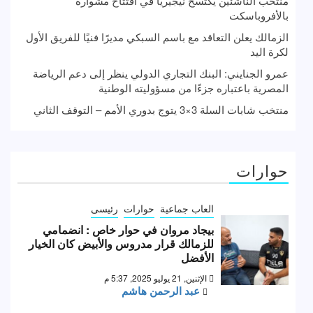
منتخب الناشئين يكتسح نيجيريا في افتتاح مشواره
بالأفروباسكت
الزمالك يعلن التعاقد مع باسم السبكي مديرًا فنيًا للفريق الأول
لكرة اليد
عمرو الجنايني: البنك التجاري الدولي ينظر إلى دعم الرياضة
المصرية باعتباره جزءًا من مسؤوليته الوطنية
منتخب شابات السلة 3×3 يتوج بدوري الأمم – التوقف الثاني
حوارات
العاب جماعية
حوارات
رئيسى
بيجاد مروان في حوار خاص : انضمامي
للزمالك قرار مدروس والأبيض كان الخيار
الأفضل
الإثنين, 21 يوليو 2025, 5:37 م
عبد الرحمن هاشم