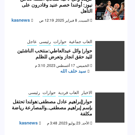
نيوز: أوغندا خصم عنيد وقادرون على
التأهل
kasnews
السبت, 8 فبراير 2025, 12:19 ص
العاب جماعية
حوارات
رئيسى
عاجل
حوار| وائل عبدالعاطي:منتخب الناشئين
لليد حقق انجاز وتعرض للظلم
الخميس, 17 أغسطس 2023, 3:10 م
سيد خلف الله
الاخبار
العاب فردية
حوارات
رئيسى
حوار|إبراهيم عادل مصطفى:هولندا تحتفل
بإسم إبراهيم مصطفى..والمصارعة رياضة
مكلفة
kasnews
الأحد, 23 يوليو 2023, 3:48 م