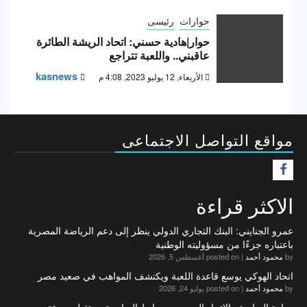
حوارات
رئيسى
حوار|هادية حسني: اتحاد الريشة الطائرة
عاقبني.. واللعبة تتراجع
kasnews
الأربعاء, 12 يوليو 2023, 4:08 م
مواقع التواصل الاجتماعى
F
الاكثر قراءة
عمرو الجنايني: البنك التجاري الدولي ينظر إلى دعم الرياضة المصرية
باعتباره جزءًا من مسؤوليته الوطنية
by
محمود أحمد
|
posted on أغسطس 5, 2026
اتحاد الهوكي يوسع قاعدة اللعبة ويكتشف المواهب في صعيد مصر
by
محمود أحمد
|
posted on يوليو 24, 2026
وزارة الرياضة والاتحاد المصري وروابط الرياضية يستقبلون بعثة