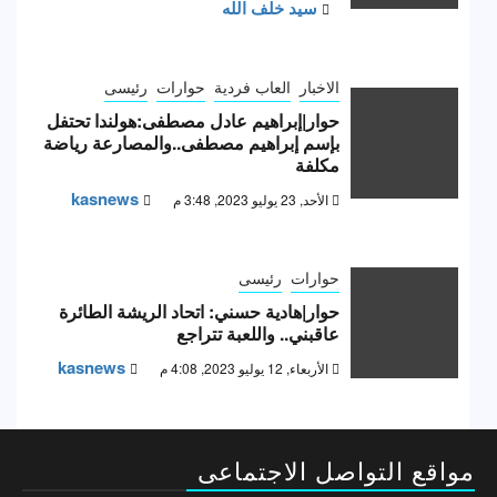
سيد خلف الله
الاخبار
العاب فردية
حوارات
رئيسى
حوار|إبراهيم عادل مصطفى:هولندا تحتفل
بإسم إبراهيم مصطفى..والمصارعة رياضة
مكلفة
kasnews
الأحد, 23 يوليو 2023, 3:48 م
حوارات
رئيسى
حوار|هادية حسني: اتحاد الريشة الطائرة
عاقبني.. واللعبة تتراجع
kasnews
الأربعاء, 12 يوليو 2023, 4:08 م
مواقع التواصل الاجتماعى