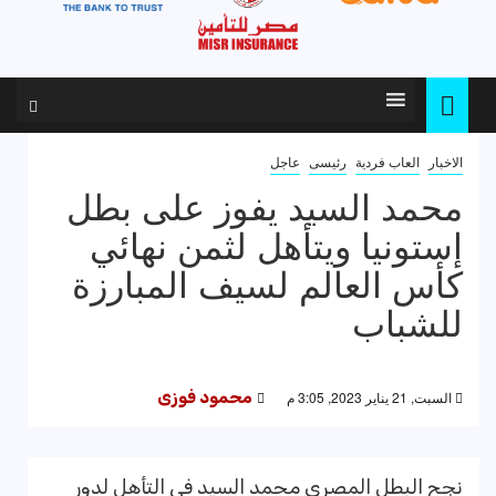
الاخبار
العاب فردية
رئيسى
عاجل
محمد السيد يفوز على بطل
إستونيا ويتأهل لثمن نهائي
كأس العالم لسيف المبارزة
للشباب
السبت, 21 يناير 2023, 3:05 م
محمود فوزى
نجح البطل المصري محمد السيد في التأهل لدور