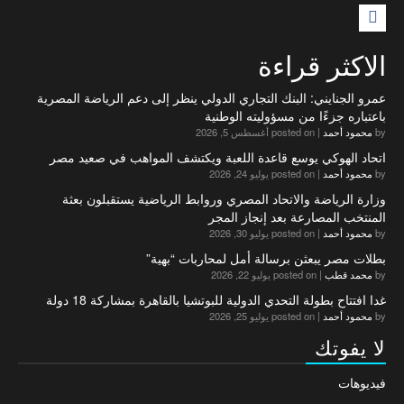
F
الاكثر قراءة
عمرو الجنايني: البنك التجاري الدولي ينظر إلى دعم الرياضة المصرية
باعتباره جزءًا من مسؤوليته الوطنية
by
محمود أحمد
|
posted on أغسطس 5, 2026
اتحاد الهوكي يوسع قاعدة اللعبة ويكتشف المواهب في صعيد مصر
by
محمود أحمد
|
posted on يوليو 24, 2026
وزارة الرياضة والاتحاد المصري وروابط الرياضية يستقبلون بعثة
المنتخب المصارعة بعد إنجاز المجر
by
محمود أحمد
|
posted on يوليو 30, 2026
بطلات مصر يبعثن برسالة أمل لمحاربات “بهية”
by
محمد قطب
|
posted on يوليو 22, 2026
غدا افتتاح بطولة التحدي الدولية للبوتشيا بالقاهرة بمشاركة 18 دولة
by
محمود أحمد
|
posted on يوليو 25, 2026
لا يفوتك
فيديوهات