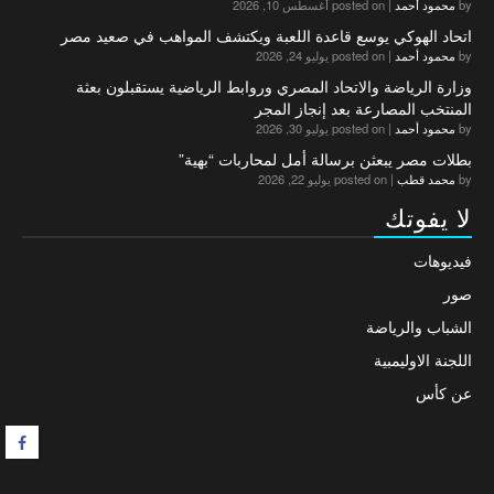
by
محمود أحمد
|
posted on أغسطس 10, 2026
اتحاد الهوكي يوسع قاعدة اللعبة ويكتشف المواهب في صعيد مصر
by
محمود أحمد
|
posted on يوليو 24, 2026
وزارة الرياضة والاتحاد المصري وروابط الرياضية يستقبلون بعثة
المنتخب المصارعة بعد إنجاز المجر
by
محمود أحمد
|
posted on يوليو 30, 2026
بطلات مصر يبعثن برسالة أمل لمحاربات “بهية”
by
محمد قطب
|
posted on يوليو 22, 2026
لا يفوتك
فيديوهات
صور
الشباب والرياضة
اللجنة الاوليمبية
عن كأس
F