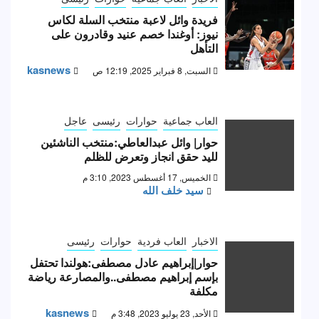
فريدة وائل لاعبة منتخب السلة لكاس
نيوز: أوغندا خصم عنيد وقادرون على
التأهل
kasnews
السبت, 8 فبراير 2025, 12:19 ص
العاب جماعية
حوارات
رئيسى
عاجل
حوار| وائل عبدالعاطي:منتخب الناشئين
لليد حقق انجاز وتعرض للظلم
الخميس, 17 أغسطس 2023, 3:10 م
سيد خلف الله
الاخبار
العاب فردية
حوارات
رئيسى
حوار|إبراهيم عادل مصطفى:هولندا تحتفل
بإسم إبراهيم مصطفى..والمصارعة رياضة
مكلفة
kasnews
الأحد, 23 يوليو 2023, 3:48 م