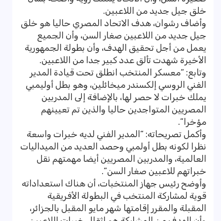
خلق جيل جديد من اللاعبين.
وأضاف رشوان، هدف الاتحاد المصري حاليا هو خلق
جيل جديد من اللاعبين صغار السن، وأن الجميع
يعمل من أجل تحقيق الهدف، وأن بطولة الجمهورية
الأخيرة شهدت تألق عدد كبير جدا من اللاعبين.
وتابع: “معسكر المنتخب انطلق تحت قيادة المدير
الفني الروسي إلكسندر ميخائلين، وهو بطل أوليمبي
يملك خبرات لا حصر لها، بالإضافة إلى المدربين
المصريين المتواجدين حاليا والذين تم تعيينهم
مؤخرا”.
وأكمل تصريحاته: “المدير الفني لديه خبرات واسعة
نظرا لكونه بطل أولمبي وحصد العديد من الميداليات
العالمية، والمدربين المصريين أيضا مهمتهم نقل
خبراتهم للاعبين صغار السن”.
وأوضح رئيس جهاز المنتخبات، أن هناك استعداداته
قوية لمشاركة المنتخب في البطولة الأفريقية
المقبلة والمقرر إقامتها شهر مايو المقبل بالجزائر،
وأن الهدف من المشاركة هو إثقال خبرات اللاعبين