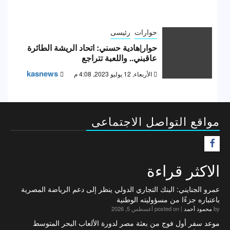
حوارات
رئيسى
حوار|هادية حسني: اتحاد الريشة الطائرة
عاقبني.. واللعبة تتراجع
kasnews
الأربعاء, 12 يوليو 2023, 4:08 م
مواقع التواصل الاجتماعى
F
الاكثر قراءة
عمرو الجنايني: البنك التجاري الدولي ينظر إلى دعم الرياضة المصرية
باعتباره جزءًا من مسؤوليته الوطنية
by
محمود أحمد
|
posted on أغسطس 5, 2026
موعد سفر أول فوج من بعثة مصر لدورة الألعاب البحر المتوسط