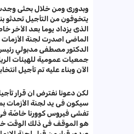
وبدورى ومن خلال بحثى وجدت 
يتخوفون من التأجيل تحدثو بنا
الذى يزداد يوما بعد الأخر خ
الماضى اصدرت لجنة الأزمات ب
الدكتور مصطفى مدبولي رئيس م
جمعيات عمومية للهيئات الرياض
الآن وبناء عليه تم تأجيل انتخاب
لكن دعونا نفترض ان قرار تأجيل
سيكون فى يد لجنة الأزمات بم
تفشى فيروس كوورنا خاصًة فى ظ
هو الموقف فى ذلك الوقت خاص
صدور قرار من قبل لجنة الازما