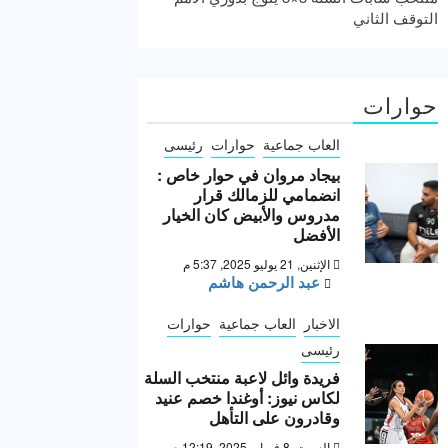
التوقف الثاني
حوارات
العاب جماعية
حوارات
رئيسى
بيجاد مروان في حوار خاص :
انضمامي للزمالك قرار
مدروس والأبيض كان الخيار
الأفضل
الإثنين, 21 يوليو 2025, 5:37 م
عبد الرحمن هاشم
الاخبار
العاب جماعية
حوارات
رئيسى
فريدة وائل لاعبة منتخب السلة
لكاس نيوز: أوغندا خصم عنيد
وقادرون على التأهل
السبت, 8 فبراير 2025, 12:19 ص