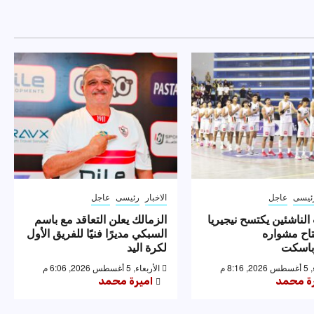
ئيسى
عاجل
الاخبار
رئيسى
عاجل
لناشئين يكتسح نيجيريا
الزمالك يعلن التعاقد مع باسم
تاح مشواره
السبكي مديرًا فنيًا للفريق الأول
وباسكت
لكرة اليد
8:1 م
الأربعاء, 5 أغسطس 2026, 6:06 م
رة محمد
اميرة محمد