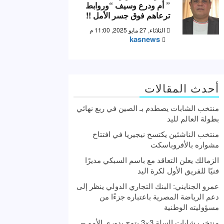
” أم ودرع وسيف “وروابط
ترعاهم فوق جسر الأمل !!
الثلاثاء, 27 مايو 2025, 11:00 م
kasnews
أحدث المقالات
منتخب الشابات يصطدم بـ الصين في ربع نهائي
بطولة العالم لليد
منتخب الناشئين يكتسح نيجيريا في افتتاح
مشواره بالأفروباسكت
الزمالك يعلن التعاقد مع باسم السبكي مديرًا
فنيًا للفريق الأول لكرة اليد
عمرو الجنايني: البنك التجاري الدولي ينظر إلى
دعم الرياضة المصرية باعتباره جزءًا من
مسؤوليته الوطنية
منتخب شابات السلة 3×3 يتوج بدوري الأمم –