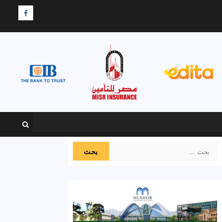
F
البحث
عن: