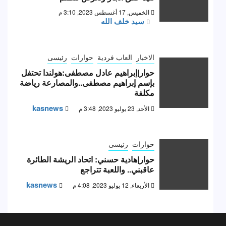
الخميس, 17 أغسطس 2023, 3:10 م
سيد خلف الله
الاخبار
العاب فردية
حوارات
رئيسى
حوار|إبراهيم عادل مصطفى:هولندا تحتفل
بإسم إبراهيم مصطفى..والمصارعة رياضة
مكلفة
kasnews
الأحد, 23 يوليو 2023, 3:48 م
حوارات
رئيسى
حوار|هادية حسني: اتحاد الريشة الطائرة
عاقبني.. واللعبة تتراجع
kasnews
الأربعاء, 12 يوليو 2023, 4:08 م