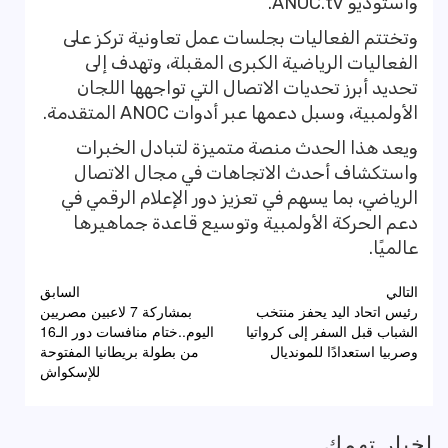
واستوديو ANOC.tv.
وتختتم الفعاليات بجلسات عمل تعاونية تركز على
الفعاليات الرياضية الكبرى المقبلة، وتهدف إلى
تحديد أبرز تحديات الاتصال التي تواجهها اللجان
الأولمبية، وسبل دعمها عبر أدوات ANOC المتقدمة.
ويعد هذا الحدث منصة متميزة لتبادل الخبرات
واستكشاف أحدث الاتجاهات في مجال الاتصال
الرياضي، بما يسهم في تعزيز دور الإعلام الرقمي في
دعم الحركة الأولمبية وتوسيع قاعدة جماهيرها
عالميًا.
تصفّح
التالي
السابق
رئيس اتحاد اليد يحفز منتخب
بمشاركة 7 لاعبين مصريين
المقالات
الشباب قبل السفر إلى كرواتيا
اليوم..ختام منافسات دور الـ16
وصربيا استعدادًا للمونديال
من بطولة بريطانيا المفتوحة
للإسكواش
اخبار تهمك