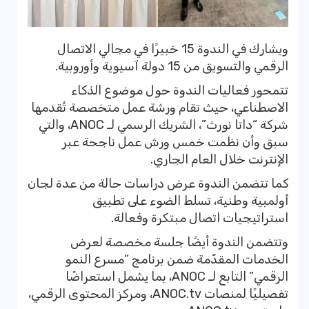
ويشارك في الندوة 15 خبيرًا في مجالي الاتصال
الرقمي والتسويق من 15 دولة آسيوية وأوروبية.
تتمحور فعاليات الندوة حول موضوع الذكاء
الاصطناعي، حيث تقام ورشة عمل متخصصة تُقدمها
شركة “داتا نورث”، الشريك الرسمي لـ ANOC، والتي
سبق وأن نظمت خمس ورش عمل ناجحة عبر
الإنترنت خلال العام الجاري.
كما تتضمن الندوة عرض دراسات حالة من عدة لجان
أولمبية وطنية، تسلط الضوء على تطبيق
استراتيجيات اتصال مبتكرة وفعالة.
وتتضمن الندوة أيضًا جلسة مخصصة لعرض
الخدمات المقدّمة ضمن برنامج “مسرع النمو
الرقمي” التابع لـ ANOC، بما يشمل استعراضًا
تفصيليًا لمنصات ANOC.tv، ومركز المحتوى الرقمي،