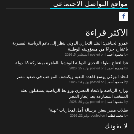
مواقع التواصل الاجتماعى
F
الاكثر قراءة
عمرو الجنايني: البنك التجاري الدولي ينظر إلى دعم الرياضة المصرية
باعتباره جزءًا من مسؤوليته الوطنية
by
محمود أحمد
|
posted on أغسطس 5, 2026
غدا افتتاح بطولة التحدي الدولية للبوتشيا بالقاهرة بمشاركة 18 دولة
by
محمود أحمد
|
posted on يوليو 25, 2026
اتحاد الهوكي يوسع قاعدة اللعبة ويكتشف المواهب في صعيد مصر
by
محمود أحمد
|
posted on يوليو 24, 2026
وزارة الرياضة والاتحاد المصري وروابط الرياضية يستقبلون بعثة
المنتخب المصارعة بعد إنجاز المجر
by
محمود أحمد
|
posted on يوليو 30, 2026
بطلات مصر يبعثن برسالة أمل لمحاربات “بهية”
by
محمد قطب
|
posted on يوليو 22, 2026
لا يفوتك