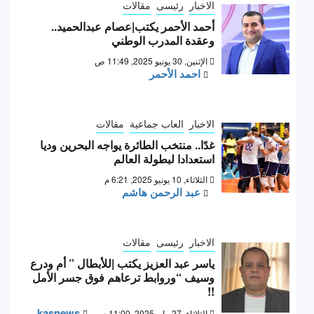
الاخبار
رئيسى
مقالات
أحمد الأحمر يكتب|عصام عبدالحميد..
وعقدة المدرب الوطني
الإثنين, 30 يونيو 2025, 11:49 ص
احمد الأحمر
الاخبار
العاب جماعية
مقالات
غدًا.. منتخب الطائرة يواجه البحرين وديا
استعدادا لبطولة العالم
الثلاثاء, 10 يونيو 2025, 6:21 م
عبد الرحمن هاشم
الاخبار
رئيسى
مقالات
ياسر عبد العزيز يكتب |للأبطال ” أم ودرع
وسيف “وروابط ترعاهم فوق جسر الأمل
!!
kasnews
الثلاثاء, 27 مايو 2025, 11:00 م