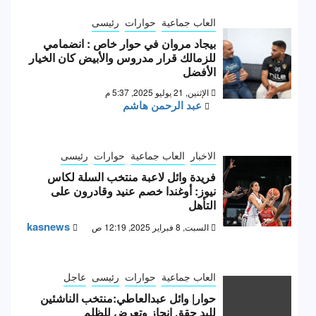
العاب جماعية
حوارات
رئيسى
بيجاد مروان في حوار خاص : انضمامي
للزمالك قرار مدروس والأبيض كان الخيار
الأفضل
الإثنين, 21 يوليو 2025, 5:37 م
عبد الرحمن هاشم
الاخبار
العاب جماعية
حوارات
رئيسى
فريدة وائل لاعبة منتخب السلة لكاس
نيوز: أوغندا خصم عنيد وقادرون على
التأهل
kasnews
السبت, 8 فبراير 2025, 12:19 ص
العاب جماعية
حوارات
رئيسى
عاجل
حوار| وائل عبدالعاطي:منتخب الناشئين
لليد حقق انجاز وتعرض للظلم