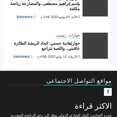
بإسم إبراهيم مصطفى..والمصارعة رياضة
مكلفة
kasnews
الأحد, 23 يوليو 2023, 3:48 م
حوارات
رئيسى
حوار|هادية حسني: اتحاد الريشة الطائرة
عاقبني.. واللعبة تتراجع
kasnews
الأربعاء, 12 يوليو 2023, 4:08 م
مواقع التواصل الاجتماعى
F
الاكثر قراءة
عمرو الجنايني: البنك التجاري الدولي ينظر إلى دعم الرياضة المصرية