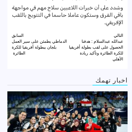
‏‎وشدد على أن خبرات اللاعبين سلاح مهم في مواجهة
باقي الفرق وستكون عاملا حاسما في التتويج باللقب
الإفريقي.
تصفّح
التالي
السابق
عبدالله عبدالسلام : هدفنا
الدماطي يطمئن على سير العمل
المقالات
الحصول على لقب بطولة أفريقيا
بلجان ببطولة أفريقيا للكرة
للكرة الطائرة وتأكيد ريادة
الطائرة
الأهلي
اخبار تهمك