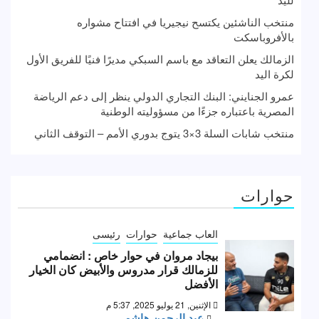
منتخب الناشئين يكتسح نيجيريا في افتتاح مشواره
بالأفروباسكت
الزمالك يعلن التعاقد مع باسم السبكي مديرًا فنيًا للفريق الأول
لكرة اليد
عمرو الجنايني: البنك التجاري الدولي ينظر إلى دعم الرياضة
المصرية باعتباره جزءًا من مسؤوليته الوطنية
منتخب شابات السلة 3×3 يتوج بدوري الأمم – التوقف الثاني
حوارات
العاب جماعية
حوارات
رئيسى
بيجاد مروان في حوار خاص : انضمامي
للزمالك قرار مدروس والأبيض كان الخيار
الأفضل
الإثنين, 21 يوليو 2025, 5:37 م
عبد الرحمن هاشم