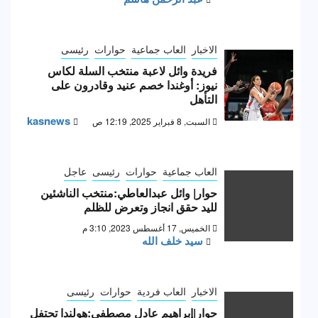
الاخبار
العاب جماعية
حوارات
رئيسى
فريدة وائل لاعبة منتخب السلة لكاس
نيوز: أوغندا خصم عنيد وقادرون على
التأهل
kasnews
السبت, 8 فبراير 2025, 12:19 ص
العاب جماعية
حوارات
رئيسى
عاجل
حوار| وائل عبدالعاطي:منتخب الناشئين
لليد حقق انجاز وتعرض للظلم
الخميس, 17 أغسطس 2023, 3:10 م
سيد خلف الله
الاخبار
العاب فردية
حوارات
رئيسى
حوار|إبراهيم عادل مصطفى:هولندا تحتفل