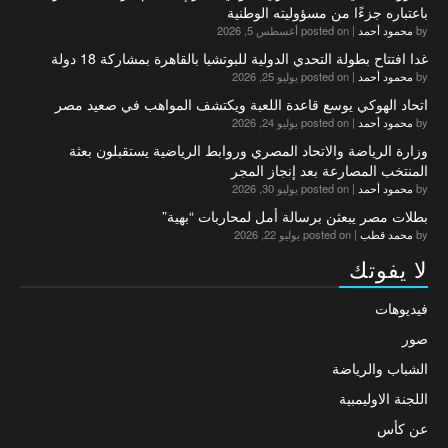
باعتباره جزءًا من مسؤوليته الوطنية
by
محمود أحمد
|
posted on أغسطس 5, 2026
غدا افتتاح بطولة التحدي الدولية للبوتشيا بالقاهرة بمشاركة 18 دولة
by
محمود أحمد
|
posted on يوليو 25, 2026
اتحاد الهوكي يوسع قاعدة اللعبة ويكتشف المواهب في صعيد مصر
by
محمود أحمد
|
posted on يوليو 24, 2026
وزارة الرياضة والاتحاد المصري وروابط الرياضية يستقبلون بعثة
المنتخب المصارعة بعد إنجاز المجر
by
محمود أحمد
|
posted on يوليو 30, 2026
بطلات مصر يبعثن برسالة أمل لمحاربات “بهية”
by
محمد قطب
|
posted on يوليو 22, 2026
لا يفوتك
فيديوهات
صور
الشباب والرياضة
اللجنة الاوليمبية
عن كأس