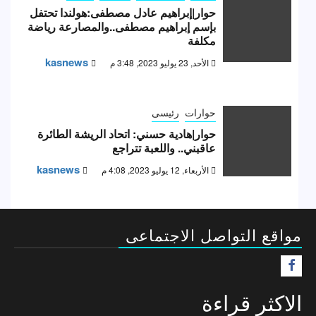
حوار|إبراهيم عادل مصطفى:هولندا تحتفل
بإسم إبراهيم مصطفى..والمصارعة رياضة
مكلفة
kasnews
الأحد, 23 يوليو 2023, 3:48 م
حوارات
رئيسى
حوار|هادية حسني: اتحاد الريشة الطائرة
عاقبني.. واللعبة تتراجع
kasnews
الأربعاء, 12 يوليو 2023, 4:08 م
مواقع التواصل الاجتماعى
F
الاكثر قراءة