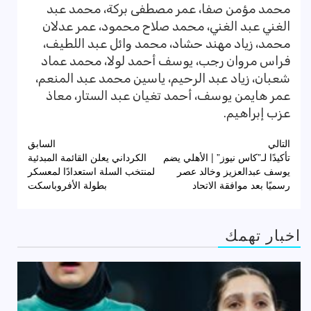
محمد مؤمن صفا، عمر مصطفى بركة، محمد عبد
الغني عبد الغني، محمد صلاح محمود، عمر عدلان
محمد، زياد مهند حشاد، محمد وائل عبد اللطيف،
فراس مروان رجب، يوسف أحمد لولا، محمد عماد
شعبان، زياد عبد الرحيم، ياسين محمد عبد المنعم،
عمر هايمن يوسف، أحمد تغيان عبد الستار، معاذ
عزب إبراهيم.
تصفّح
التالي
السابق
تأكيدًا لـ”كاس نيوز” | الأهلي يضم
الكرداني يعلن القائمة المبدئية
المقالات
يوسف عبدالعزيز وخالد عصر
لمنتخب السلة استعدادًا لمعسكر
رسميًا بعد موافقة الاتحاد
بطولة الأفروباسكت
اخبار تهمك