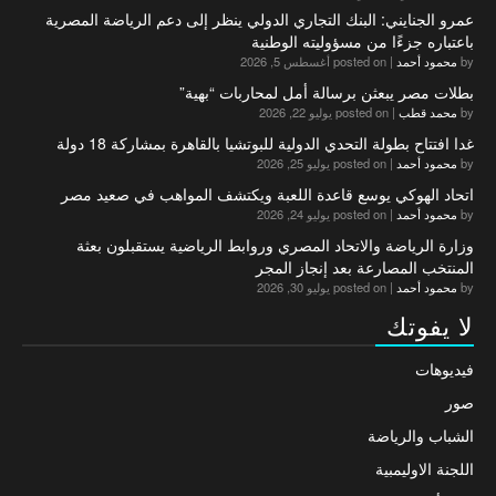
عمرو الجنايني: البنك التجاري الدولي ينظر إلى دعم الرياضة المصرية
باعتباره جزءًا من مسؤوليته الوطنية
by
محمود أحمد
|
posted on أغسطس 5, 2026
بطلات مصر يبعثن برسالة أمل لمحاربات “بهية”
by
محمد قطب
|
posted on يوليو 22, 2026
غدا افتتاح بطولة التحدي الدولية للبوتشيا بالقاهرة بمشاركة 18 دولة
by
محمود أحمد
|
posted on يوليو 25, 2026
اتحاد الهوكي يوسع قاعدة اللعبة ويكتشف المواهب في صعيد مصر
by
محمود أحمد
|
posted on يوليو 24, 2026
وزارة الرياضة والاتحاد المصري وروابط الرياضية يستقبلون بعثة
المنتخب المصارعة بعد إنجاز المجر
by
محمود أحمد
|
posted on يوليو 30, 2026
لا يفوتك
فيديوهات
صور
الشباب والرياضة
اللجنة الاوليمبية