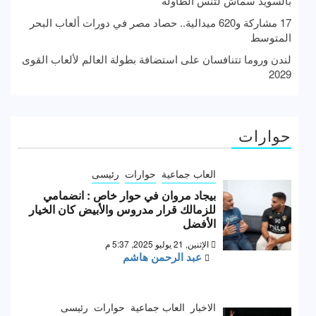
بالسويد سماش لتنس الطاولة
17 مشاركة و620 ميدالية.. حصاد مصر في دورات ألعاب البحر
المتوسط
لندن وروما تتنافسان على استضافة بطولة العالم لألعاب القوى
2029
حوارات
العاب جماعية
حوارات
رئيسى
بيجاد مروان في حوار خاص : انضمامي
للزمالك قرار مدروس والأبيض كان الخيار
الأفضل
الإثنين, 21 يوليو 2025, 5:37 م
عبد الرحمن هاشم
الاخبار
العاب جماعية
حوارات
رئيسى