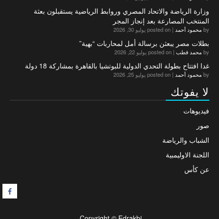
وزارة الرياضة والاتحاد المصري وروابط الرياضية يستقبلون بعثة
المنتخب المصارعة بعد إنجاز المجر
by
محمود أحمد
|
posted on يوليو 30, 2026
بطلات مصر يبعثن برسالة أمل لمحاربات “بهية”
by
محمد قطب
|
posted on يوليو 22, 2026
غدا افتتاح بطولة التحدي الدولية للبوتشيا بالقاهرة بمشاركة 18 دولة
by
محمود أحمد
|
posted on يوليو 25, 2026
لا يفوتك
فيديوهات
صور
الشباب والرياضة
اللجنة الاوليمبية
عن كأس
F
Copyright © Edrakbi.