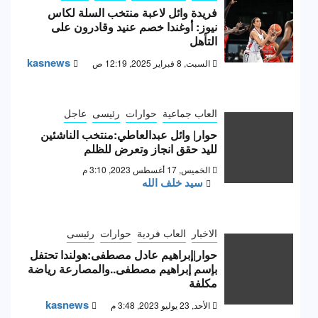
فريدة وائل لاعبة منتخب السلة لكاس
نيوز: أوغندا خصم عنيد وقادرون على
التأهل
kasnews
السبت, 8 فبراير 2025, 12:19 ص
العاب جماعية
حوارات
رئيسى
عاجل
حوار| وائل عبدالعاطي:منتخب الناشئين
لليد حقق انجاز وتعرض للظلم
الخميس, 17 أغسطس 2023, 3:10 م
سيد خلف الله
الاخبار
العاب فردية
حوارات
رئيسى
حوار|إبراهيم عادل مصطفى:هولندا تحتفل
بإسم إبراهيم مصطفى..والمصارعة رياضة
مكلفة
kasnews
الأحد, 23 يوليو 2023, 3:48 م