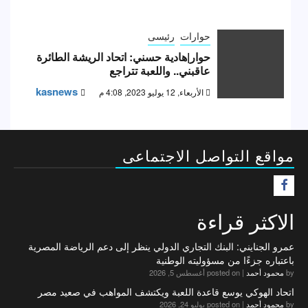
حوارات
رئيسى
حوار|هادية حسني: اتحاد الريشة الطائرة
عاقبني.. واللعبة تتراجع
kasnews
الأربعاء, 12 يوليو 2023, 4:08 م
مواقع التواصل الاجتماعى
F
الاكثر قراءة
عمرو الجنايني: البنك التجاري الدولي ينظر إلى دعم الرياضة المصرية
باعتباره جزءًا من مسؤوليته الوطنية
by
محمود أحمد
|
posted on أغسطس 5, 2026
اتحاد الهوكي يوسع قاعدة اللعبة ويكتشف المواهب في صعيد مصر
by
محمود أحمد
|
posted on يوليو 24, 2026