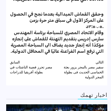
وحقق القماش الميدالية بعدما نجح في الحصول
على المركز الأول فى سباق ‪ متر حرة بزمن
٣:٥٠.٠٥د.
وقام الاتحاد المصري للسباحة برئاسة المهندس
سارس إدريس بتقديم التهنئة للقماش على إنجازه
مؤكدًا أنه إنجاز جديد يضاف الى السباحة المصرية
التي ترفع اسم الفراعنة عاليًا في المحافل الدولية.
تصفّح
التالي
السابق
سفير مصر بالمجر يزور بعثة
مصر تحرز فضية الناشئات في
المقالات
الخماسى الحديث فى بطولة
بطولة أفريقيا للدراجات
المجر الدولية
اخبار تهمك