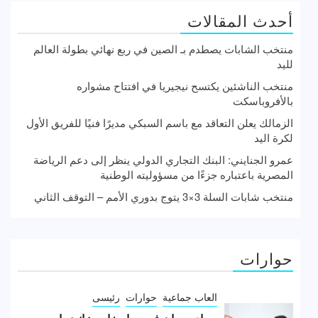
أحدث المقالات
منتخب الشابات يصطدم بـ الصين في ربع نهائي بطولة العالم
لليد
منتخب الناشئين يكتسح نيجيريا في افتتاح مشواره
بالأفروباسكت
الزمالك يعلن التعاقد مع باسم السبكي مديرًا فنيًا للفريق الأول
لكرة اليد
عمرو الجنايني: البنك التجاري الدولي ينظر إلى دعم الرياضة
المصرية باعتباره جزءًا من مسؤوليته الوطنية
منتخب شابات السلة 3×3 يتوج بدوري الأمم – التوقف الثاني
حوارات
العاب جماعية
حوارات
رئيسى