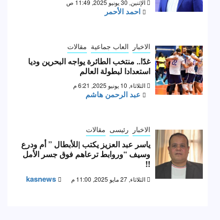
الإثنين, 30 يونيو 2025, 11:49 ص
احمد الأحمر
الاخبار
العاب جماعية
مقالات
غدًا.. منتخب الطائرة يواجه البحرين وديا
استعدادا لبطولة العالم
الثلاثاء, 10 يونيو 2025, 6:21 م
عبد الرحمن هاشم
الاخبار
رئيسى
مقالات
ياسر عبد العزيز يكتب |للأبطال ” أم ودرع
وسيف “وروابط ترعاهم فوق جسر الأمل
!!
kasnews
الثلاثاء, 27 مايو 2025, 11:00 م