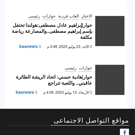
الاخبار
العاب فردية
حوارات
رئيسى
حوار|إبراهيم عادل مصطفى:هولندا تحتفل
بإسم إبراهيم مصطفى..والمصارعة رياضة
مكلفة
kasnews
الأحد, 23 يوليو 2023, 3:48 م
حوارات
رئيسى
حوار|هادية حسني: اتحاد الريشة الطائرة
عاقبني.. واللعبة تتراجع
kasnews
الأربعاء, 12 يوليو 2023, 4:08 م
مواقع التواصل الاجتماعى
F