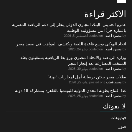
الاكثر قراءة
عمرو الجنايني: البنك التجاري الدولي ينظر إلى دعم الرياضة المصرية
باعتباره جزءًا من مسؤوليته الوطنية
by
محمود أحمد
|
posted on أغسطس 5, 2026
اتحاد الهوكي يوسع قاعدة اللعبة ويكتشف المواهب في صعيد مصر
by
محمود أحمد
|
posted on يوليو 24, 2026
وزارة الرياضة والاتحاد المصري وروابط الرياضية يستقبلون بعثة
المنتخب المصارعة بعد إنجاز المجر
by
محمود أحمد
|
posted on يوليو 30, 2026
بطلات مصر يبعثن برسالة أمل لمحاربات “بهية”
by
محمد قطب
|
posted on يوليو 22, 2026
غدا افتتاح بطولة التحدي الدولية للبوتشيا بالقاهرة بمشاركة 18 دولة
by
محمود أحمد
|
posted on يوليو 25, 2026
لا يفوتك
فيديوهات
صور