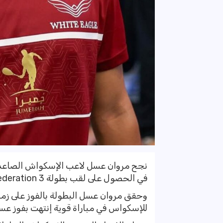
في الحصول على لقب بطولة Egyptian Squash Federation 3 فئة تشالنجر K9.
للإسكواس في مباراة قوية إنتهت بفوز عسل بنتيجة 3-2 في نهائي م