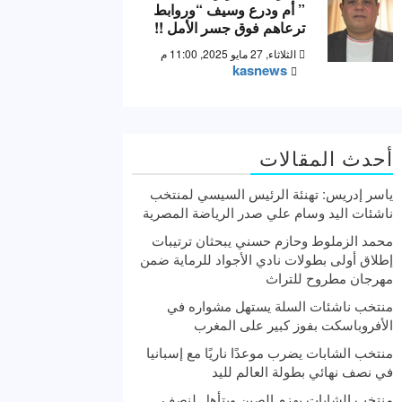
” أم ودرع وسيف “وروابط
ترعاهم فوق جسر الأمل !!
الثلاثاء, 27 مايو 2025, 11:00 م
kasnews
أحدث المقالات
ياسر إدريس: تهنئة الرئيس السيسي لمنتخب
ناشئات اليد وسام علي صدر الرياضة المصرية
محمد الزملوط وحازم حسني يبحثان ترتيبات
إطلاق أولى بطولات نادي الأجواد للرماية ضمن
مهرجان مطروح للتراث
منتخب ناشئات السلة يستهل مشواره في
الأفروباسكت بفوز كبير على المغرب
منتخب الشابات يضرب موعدًا ناريًا مع إسبانيا
في نصف نهائي بطولة العالم لليد
منتخب الشابات يهزم الصين ويتأهل لنصف