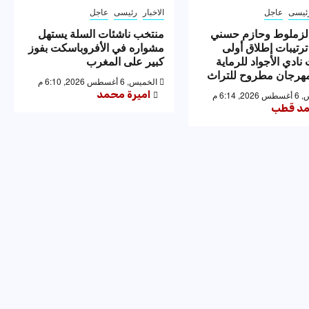
ئيسى
عاجل
الاخبار
رئيسى
عاجل
لزملوط وحازم حسني
منتخب ناشئات السلة يستهل
ترتيبات إطلاق أولى
مشواره في الأفروباسكت بفوز
نادي الأجواد للرماية
كبير على المغرب
رجان مطروح للتراث
الخميس, 6 أغسطس 2026, 6:10 م
اميرة محمد
 6:14 م
د قطب