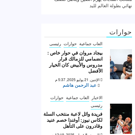
نهائي بطولة العالم لليد
حوارات
العاب جماعية
حوارات
رئيسى
بيجاد مروان في حوار خاص :
انضمامي للزمالك قرار
مدروس والأبيض كان الخيار
الأفضل
الإثنين, 21 يوليو 2025, 5:37 م
عبد الرحمن هاشم
الاخبار
العاب جماعية
حوارات
رئيسى
فريدة وائل لاعبة منتخب السلة
لكاس نيوز: أوغندا خصم عنيد
وقادرون على التأهل
السبت, 8 فبراير 2025, 12:19 ص