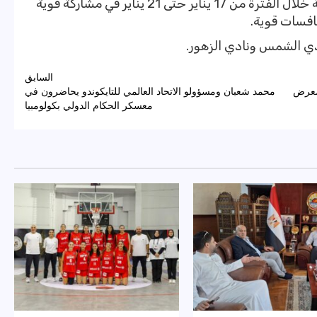
ونظم الاتحاد المصري للإسكواش البطولة خلال الفترة من 17 يناير حتى 21 يناير في مشاركة قوية
افسات قوية.
ي الشمس ونادي الزهور.
السابق
 معرض
محمد شعبان ومسؤولو الاتحاد العالمي للتايكوندو يحاضرون في
معسكر الحكام الدولي بكولومبيا