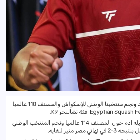
نجح مروان عسل لاعب الإسكواش الصاعد ونجم منتخبنا الوطني للإسكواش والمصنف 110 عالميا
وحقق مروان عسل البطولة بالفوز على زميله أدم حول المصنف 114 عالميا ونجم المنتخب الوطني
صر مثير للغاية.