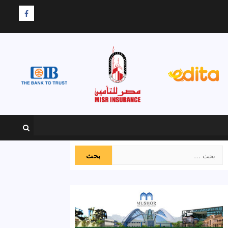
F
البحث
عن: