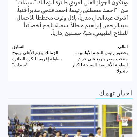
ويتكون الجهاز الفني لفريق طائرة الزمالك “سيدات”
من : “أحمد مصطفى رئيساً، أحمد فتحي مديراً فنياً،
أشرف عبدالعال مدرباً، بلال وتوت مخططاً للأحمال،
عبدالرحمن إبراهيم محللاً، سمية ناجح أخصائياً
للعلاج الطبيعي، هبة حسنين إدارياً.
تصفّح
التالي
السابق
بحضور رئيس اللجنة الأولمبية..
الزمالك يهزم الأهلي ويتوج
المقالات
منتخب مصر يتربع على عرش
ببطولة إفريقيا للكرة الطائرة
البطولة الأفريقية للسباحة للكبار
“سيدات”
بأنجولا
اخبار تهمك