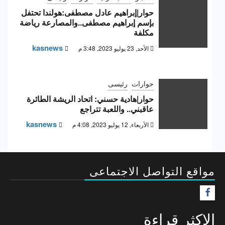
حوار|إبراهيم عادل مصطفى:هولندا تحتفل
بإسم إبراهيم مصطفى..والمصارعة رياضة
مكلفة
kasnews
الأحد, 23 يوليو 2023, 3:48 م
حوارات
رئيسى
حوار|هادية حسني: اتحاد الريشة الطائرة
عاقبني.. واللعبة تتراجع
kasnews
الأربعاء, 12 يوليو 2023, 4:08 م
مواقع التواصل الاجتماعى
F
الاكثر قراءة