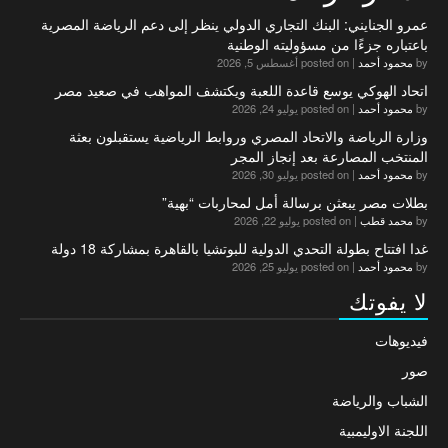
عمرو الجنايني: البنك التجاري الدولي ينظر إلى دعم الرياضة المصرية
باعتباره جزءًا من مسؤوليته الوطنية
by
محمود أحمد
|
posted on أغسطس 5, 2026
اتحاد الهوكي يوسع قاعدة اللعبة ويكتشف المواهب في صعيد مصر
by
محمود أحمد
|
posted on يوليو 24, 2026
وزارة الرياضة والاتحاد المصري وروابط الرياضية يستقبلون بعثة
المنتخب المصارعة بعد إنجاز المجر
by
محمود أحمد
|
posted on يوليو 30, 2026
بطلات مصر يبعثن برسالة أمل لمحاربات “بهية”
by
محمد قطب
|
posted on يوليو 22, 2026
غدا افتتاح بطولة التحدي الدولية للبوتشيا بالقاهرة بمشاركة 18 دولة
by
محمود أحمد
|
posted on يوليو 25, 2026
لا يفوتك
فيديوهات
صور
الشباب والرياضة
اللجنة الاوليمبية