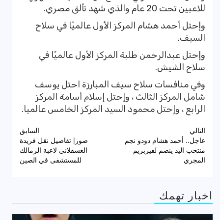
للاعبين تحت 20 عام والذي شهد تألق مصري.
وإحتل أحمد هشام المركز الأول عالميًا في سلاح
السيف.
وإحتل عبدالرحمن طلبة المركز الأول عالميًا في
سلاح الشيش.
وفي منافسات سلاح سيف المبارزة احتل يوسف
شامل المركز الثالث ، وإحتل إسلام أسامة المركز
الرابع ، وإحتل محمود السيد المركز الخامس عالميا.
تصفّح
التالي
السابق
عاجل.. أحمد هشام دودو نجم
صور| تفاصيل نقل فريدة
المقالات
منتخب اليد ينضم لفيزبريم
العسقلاني لاعبة الزمالك
المجري
للمستشفى في الصين
اخبار تهمك