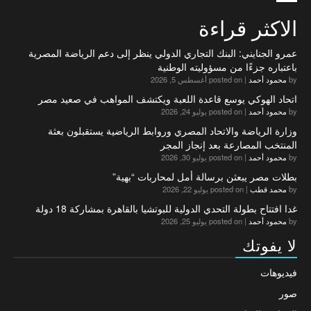
الاكثر قراءة
عمرو الجنايني: البنك التجاري الدولي ينظر إلى دعم الرياضة المصرية
باعتباره جزءًا من مسؤوليته الوطنية
by
محمود أحمد
|
posted on أغسطس 5, 2026
اتحاد الهوكي يوسع قاعدة اللعبة ويكتشف المواهب في صعيد مصر
by
محمود أحمد
|
posted on يوليو 24, 2026
وزارة الرياضة والاتحاد المصري وروابط الرياضية يستقبلون بعثة
المنتخب المصارعة بعد إنجاز المجر
by
محمود أحمد
|
posted on يوليو 30, 2026
بطلات مصر يبعثن برسالة أمل لمحاربات “بهية”
by
محمد قطب
|
posted on يوليو 22, 2026
غدا افتتاح بطولة التحدي الدولية للبوتشيا بالقاهرة بمشاركة 18 دولة
by
محمود أحمد
|
posted on يوليو 25, 2026
لا يفوتك
فيديوهات
صور