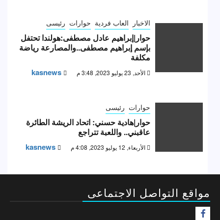
الاخبار
العاب فردية
حوارات
رئيسى
حوار|إبراهيم عادل مصطفى:هولندا تحتفل
بإسم إبراهيم مصطفى..والمصارعة رياضة
مكلفة
kasnews
الأحد, 23 يوليو 2023, 3:48 م
حوارات
رئيسى
حوار|هادية حسني: اتحاد الريشة الطائرة
عاقبني.. واللعبة تتراجع
kasnews
الأربعاء, 12 يوليو 2023, 4:08 م
مواقع التواصل الاجتماعى
F