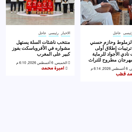
ئيسى
عاجل
الاخبار
رئيسى
عاجل
لزملوط وحازم حسني
منتخب ناشئات السلة يستهل
ترتيبات إطلاق أولى
مشواره في الأفروباسكت بفوز
نادي الأجواد للرماية
كبير على المغرب
رجان مطروح للتراث
الخميس, 6 أغسطس 2026, 6:10 م
اميرة محمد
 6:14 م
د قطب