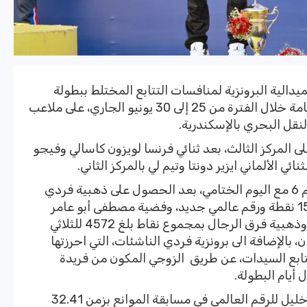
دالية البرونزية لمنافسات التتابع المختلط ببطولة
العالم للخماسي الحديث للناشئين، والمقامة خلال الفترة من 25 إلى 30 يونيو الجاري، على ملاعب
النقل البحري بالإسكندرية.
1 نقطة ليحصلا على المركز الثالث، بعد ثنائي فرنسا لويزون كاسالي وفيجو
ورفعت مصر رصيدها من الميداليات للرقم 6 مع اليوم الختامي، بعد الحصول على ذهبية فردي
الناشئين عن طريق معتز وائل برصيد 1544 نقطة ورقم عالمي جديد، وفضية مصطفى أبو عامر
برصيد 1530 نقطة في منافسات الفردي، وذهبية فرق الرجال بمجموع نقاط بلغ 4572 للثلاثي
بالإضافة الى برونزية فردي الناشئات، التي احرزتها
1 نقطة، وذهبية تتابع السيدات، عن طريق الزوجي المكون من فريدة
وشهدت منافسات الفردي تحطيم فريدة خليل للرقم العالمي في مسابقة الموانع بزمن 32.41