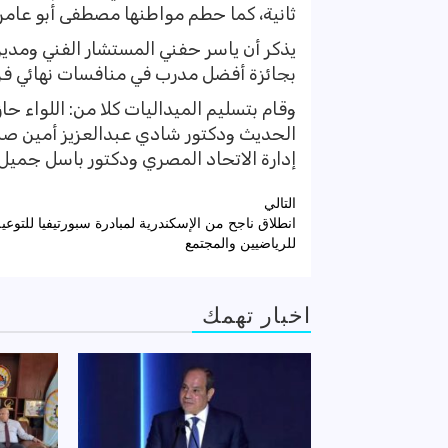
ثانية، كما حطم مواطنها مصطفى أبو عامر رقم الم
يذكر أن ياسر حفني المستشار الفني ومدير
بجائزة أفضل مدرب في منافسات نهائي فرد
وقام بتسليم الميداليات كلا من: اللواء 
الحديث ودكتور شادي عبدالعزيز أمين 
إدارة الاتحاد المصري ودكتور باسل جميل ع
تصفّح
التالي
انطلاق ناجح من الإسكندرية لمبادرة سبورتيفيا للتوعية
المقالات
للرياضيين والمجتمع
اخبار تهمك