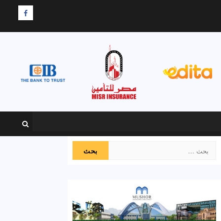
F
البحث
عن: