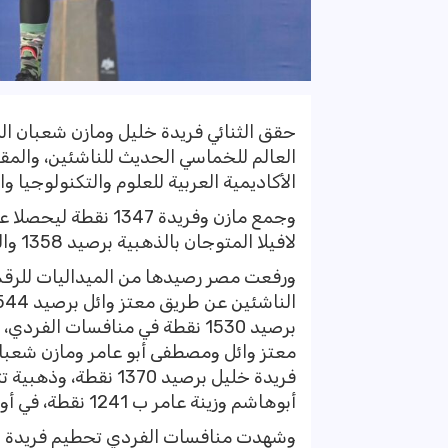
حقق الثنائي فريدة خليل ومازن شعبان المي
الأكاديمية العربية للعلوم والتكنولوجيا و
وجمع مازن وفريدة 347
لافيلا المتوجان بالذهبية برصيد 1358 والثنائي الألماني ايزير دونتا وتيم لي بالمركز الثاني.
معتز وائل ومصطفى أبو عامر ومازن شعبان، 
فريدة خليل برصيد 370
أبوهاشم وزينة عامر ب 1241 نقطة، في أول أيام البطولة.