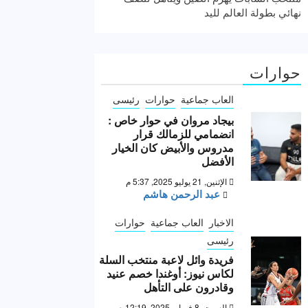
نهائي بطولة العالم لليد
حوارات
العاب جماعية
حوارات
رئيسى
بيجاد مروان في حوار خاص :
انضمامي للزمالك قرار
مدروس والأبيض كان الخيار
الأفضل
الإثنين, 21 يوليو 2025, 5:37 م
عبد الرحمن هاشم
الاخبار
العاب جماعية
حوارات
رئيسى
فريدة وائل لاعبة منتخب السلة
لكاس نيوز: أوغندا خصم عنيد
وقادرون على التأهل
السبت, 8 فبراير 2025, 12:19 ص