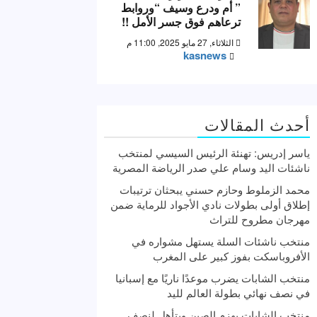
” أم ودرع وسيف “وروابط
ترعاهم فوق جسر الأمل !!
الثلاثاء, 27 مايو 2025, 11:00 م
kasnews
أحدث المقالات
ياسر إدريس: تهنئة الرئيس السيسي لمنتخب
ناشئات اليد وسام علي صدر الرياضة المصرية
محمد الزملوط وحازم حسني يبحثان ترتيبات
إطلاق أولى بطولات نادي الأجواد للرماية ضمن
مهرجان مطروح للتراث
منتخب ناشئات السلة يستهل مشواره في
الأفروباسكت بفوز كبير على المغرب
منتخب الشابات يضرب موعدًا ناريًا مع إسبانيا
في نصف نهائي بطولة العالم لليد
منتخب الشابات يهزم الصين ويتأهل لنصف