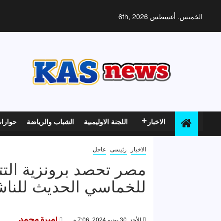
خطي
لى
الخميس. أغسطس 6th, 2026
لمحتوى
الاخبار
اللجنة الاوليمبية
الشباب والرياضة
حوارا
الاخبار
رئيسى
عاجل
مصر تحصد برونزية التتا
للخماسي الحديث للناش
الأحد, 30 يونيو 2024, 7:06 م
اميرة محمد