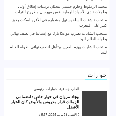
محمد الزملوط وحازم حسني يبحثان ترتيبات إطلاق أولى
بطولات نادي الأجواد للرماية ضمن مهرجان مطروح للتراث
منتخب ناشئات السلة يستهل مشواره في الأفروباسكت بفوز
كبير على المغرب
منتخب الشابات يضرب موعدًا ناريًا مع إسبانيا في نصف نهائي
بطولة العالم لليد
منتخب الشابات يهزم الصين ويتأهل لنصف نهائي بطولة العالم
لليد
حوارات
العاب جماعية
حوارات
رئيسى
بيجاد مروان في حوار خاص : انضمامي
للزمالك قرار مدروس والأبيض كان الخيار
الأفضل
الإثنين, 21 يوليو 2025, 5:37 م