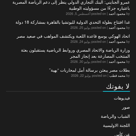
عمرو الجنايني: البنك التجاري الدولي ينظر إلى دعم الرياضة المصرية
باعتباره جزءًا من مسؤوليته الوطنية
by
محمود أحمد
|
posted on أغسطس 5, 2026
غدا افتتاح بطولة التحدي الدولية للبوتشيا بالقاهرة بمشاركة 18 دولة
by
محمود أحمد
|
posted on يوليو 25, 2026
اتحاد الهوكي يوسع قاعدة اللعبة ويكتشف المواهب في صعيد مصر
by
محمود أحمد
|
posted on يوليو 24, 2026
وزارة الرياضة والاتحاد المصري وروابط الرياضية يستقبلون بعثة
المنتخب المصارعة بعد إنجاز المجر
by
محمود أحمد
|
posted on يوليو 30, 2026
بطلات مصر يبعثن برسالة أمل لمحاربات “بهية”
by
محمد قطب
|
posted on يوليو 22, 2026
لا يفوتك
فيديوهات
صور
الشباب والرياضة
اللجنة الاوليمبية
عن كأس