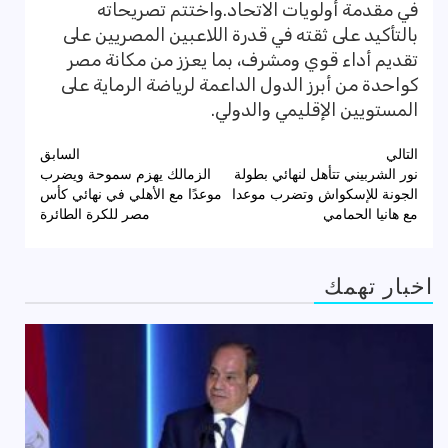
في مقدمة أولويات الاتحاد.واختتم تصريحاته
بالتأكيد على ثقته في قدرة اللاعبين المصريين على
تقديم أداء قوي ومشرف، بما يعزز من مكانة مصر
كواحدة من أبرز الدول الداعمة لرياضة الرماية على
المستويين الإقليمي والدولي.
تصفّح
التالي
السابق
نور الشربيني تتأهل لنهائي بطولة
الزمالك يهزم سموحة ويضرب
المقالات
الجونة للإسكواش وتضرب موعدا
موعدًا مع الأهلي في نهائي كأس
مع هانيا الحمامي
مصر للكرة الطائرة
اخبار تهمك