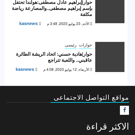
حوار|إبراهيم عادل مصطفى:هولندا تحتفل
بإسم إبراهيم مصطفى..والمصارعة رياضة
مكلفة
kasnews
الأحد, 23 يوليو 2023, 3:48 م
حوارات
رئيسى
حوار|هادية حسني: اتحاد الريشة الطائرة
عاقبني.. واللعبة تتراجع
kasnews
الأربعاء, 12 يوليو 2023, 4:08 م
مواقع التواصل الاجتماعى
F
الاكثر قراءة