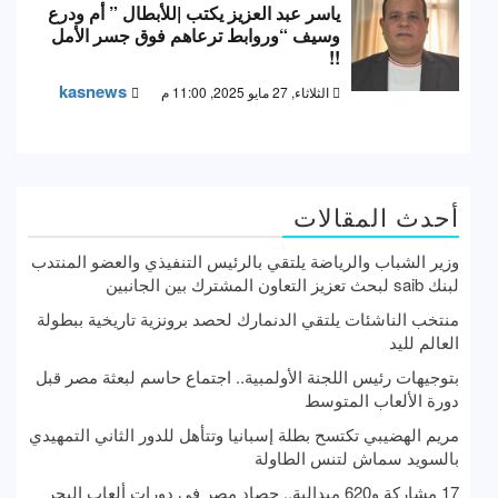
ياسر عبد العزيز يكتب |للأبطال ” أم ودرع
وسيف “وروابط ترعاهم فوق جسر الأمل
!!
kasnews
الثلاثاء, 27 مايو 2025, 11:00 م
أحدث المقالات
وزير الشباب والرياضة يلتقي بالرئيس التنفيذي والعضو المنتدب
لبنك saib لبحث تعزيز التعاون المشترك بين الجانبين
منتخب الناشئات يلتقي الدنمارك لحصد برونزية تاريخية ببطولة
العالم لليد
بتوجيهات رئيس اللجنة الأولمبية.. اجتماع حاسم لبعثة مصر قبل
دورة الألعاب المتوسط
مريم الهضيبي تكتسح بطلة إسبانيا وتتأهل للدور الثاني التمهيدي
بالسويد سماش لتنس الطاولة
17 مشاركة و620 ميدالية.. حصاد مصر في دورات ألعاب البحر