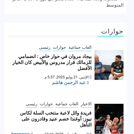
المتوسط
حوارات
العاب جماعية
حوارات
رئيسى
بيجاد مروان في حوار خاص : انضمامي
للزمالك قرار مدروس والأبيض كان الخيار
الأفضل
الإثنين, 21 يوليو 2025, 5:37 م
عبد الرحمن هاشم
الاخبار
العاب جماعية
حوارات
رئيسى
فريدة وائل لاعبة منتخب السلة لكاس
نيوز: أوغندا خصم عنيد وقادرون على
التأهل
kasnews
السبت, 8 فبراير 2025, 12:19 ص