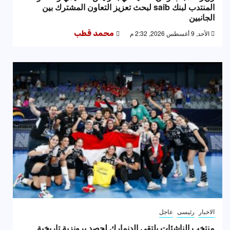
المنتدب لبنك saib لبحث تعزيز التعاون المشترك بين
الجانبين
الأحد, 9 أغسطس 2026, 2:32 م
محمد قطب
الاخبار
رئيسى
عاجل
منتخب الناشئات يلتقي الدنمارك لحصد برونزية تاريخية