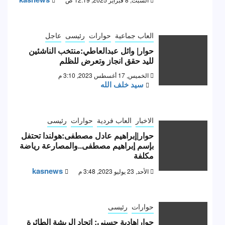
العاب جماعية
حوارات
رئيسى
عاجل
حوار| وائل عبدالعاطي:منتخب الناشئين
لليد حقق انجاز وتعرض للظلم
الخميس, 17 أغسطس 2023, 3:10 م
سيد خلف الله
الاخبار
العاب فردية
حوارات
رئيسى
حوار|إبراهيم عادل مصطفى:هولندا تحتفل
بإسم إبراهيم مصطفى..والمصارعة رياضة
مكلفة
kasnews
الأحد, 23 يوليو 2023, 3:48 م
حوارات
رئيسى
حوار|هادية حسني: اتحاد الريشة الطائرة