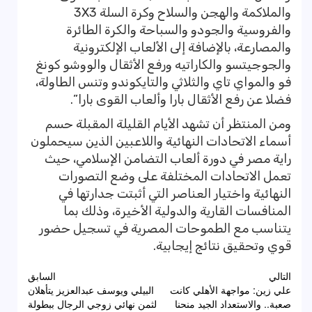
والملاكمة والهجن والسلاح وكرة السلة 3X3
والفروسية والجودو والسباحة والكرة الطائرة
والمصارعة، بالإضافة إلى الألعاب الإلكترونية
والجوجيتسو والكاراتيه ورفع الأثقال والووشو كونغ
فو والمواي تاي والثلاثي والتايكوندو وتنس الطاولة،
فضلا عن رفع الأثقال بارا وألعاب القوى بارا”.
ومن المنتظر أن تشهد الأيام القليلة المقبلة حسم
أسماء الاتحادات النهائية واللاعبين الذين سيحملون
راية مصر في دورة ألعاب التضامن الإسلامي، حيث
تعمل الاتحادات المختلفة على وضع التصورات
النهائية واختيار العناصر التي أثبتت جدارتها في
المنافسات القارية والدولية الأخيرة، وذلك بما
يتناسب مع الطموحات المصرية في تسجيل حضور
قوي وتحقيق نتائج إيجابية.
تصفّح
التالي
السابق
علي زين: مواجهة الأهلي كانت
البيلي ويوسف عبدالعزيز يتأهلان
المقالات
صعبة.. والاستعداد الجيد منحنا
لثمن نهائي زوجي الرجال ببطولة