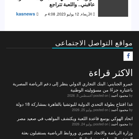
عاقبني.. واللعبة تتراجع
kasnews
الأربعاء, 12 يوليو 2023, 4:08 م
مواقع التواصل الاجتماعى
F
الاكثر قراءة
عمرو الجنايني: البنك التجاري الدولي ينظر إلى دعم الرياضة المصرية
باعتباره جزءًا من مسؤوليته الوطنية
by
محمود أحمد
|
posted on أغسطس 5, 2026
غدا افتتاح بطولة التحدي الدولية للبوتشيا بالقاهرة بمشاركة 18 دولة
by
محمود أحمد
|
posted on يوليو 25, 2026
اتحاد الهوكي يوسع قاعدة اللعبة ويكتشف المواهب في صعيد مصر
by
محمود أحمد
|
posted on يوليو 24, 2026
وزارة الرياضة والاتحاد المصري وروابط الرياضية يستقبلون بعثة
المنتخب المصارعة بعد إنجاز المجر