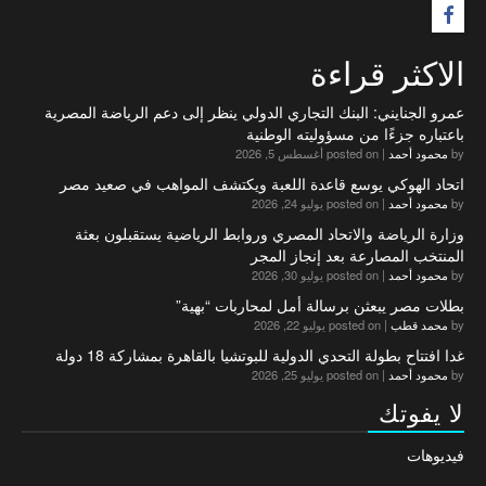
F
الاكثر قراءة
عمرو الجنايني: البنك التجاري الدولي ينظر إلى دعم الرياضة المصرية
باعتباره جزءًا من مسؤوليته الوطنية
by
محمود أحمد
|
posted on أغسطس 5, 2026
اتحاد الهوكي يوسع قاعدة اللعبة ويكتشف المواهب في صعيد مصر
by
محمود أحمد
|
posted on يوليو 24, 2026
وزارة الرياضة والاتحاد المصري وروابط الرياضية يستقبلون بعثة
المنتخب المصارعة بعد إنجاز المجر
by
محمود أحمد
|
posted on يوليو 30, 2026
بطلات مصر يبعثن برسالة أمل لمحاربات “بهية”
by
محمد قطب
|
posted on يوليو 22, 2026
غدا افتتاح بطولة التحدي الدولية للبوتشيا بالقاهرة بمشاركة 18 دولة
by
محمود أحمد
|
posted on يوليو 25, 2026
لا يفوتك
فيديوهات