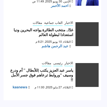
الإثنين, 30 يونيو 2025, 11:49 ص
احمد الأحمر
الاخبار
العاب جماعية
مقالات
غدًا.. منتخب الطائرة يواجه البحرين وديا
استعدادا لبطولة العالم
الثلاثاء, 10 يونيو 2025, 6:21 م
عبد الرحمن هاشم
الاخبار
رئيسى
مقالات
ياسر عبد العزيز يكتب |للأبطال ” أم ودرع
وسيف “وروابط ترعاهم فوق جسر الأمل
!!
kasnews
الثلاثاء, 27 مايو 2025, 11:00 م