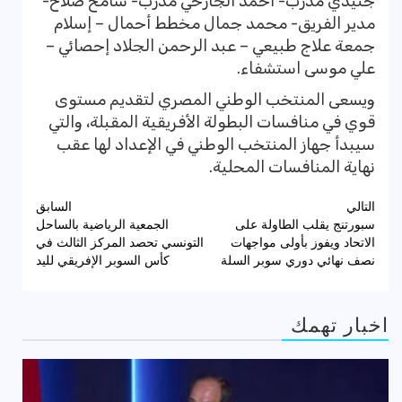
جنيدي مدرب- أحمد الجارحي مدرب- سامح صلاح-
مدير الفريق- محمد جمال مخطط أحمال – إسلام
جمعة علاج طبيعي – عبد الرحمن الجلاد إحصائي –
علي موسى استشفاء.
ويسعى المنتخب الوطني المصري لتقديم مستوى
قوي في منافسات البطولة الأفريقية المقبلة، والتي
سيبدأ جهاز المنتخب الوطني في الإعداد لها عقب
نهاية المنافسات المحلية.
تصفّح
التالي
السابق
سبورتنج يقلب الطاولة على
الجمعية الرياضية بالساحل
المقالات
الاتحاد ويفوز بأولى مواجهات
التونسي تحصد المركز الثالث في
نصف نهائي دوري سوبر السلة
كأس السوبر الإفريقي لليد
اخبار تهمك