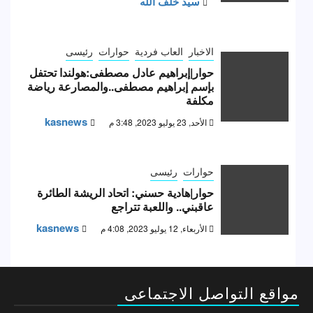
سيد خلف الله
الاخبار
العاب فردية
حوارات
رئيسى
حوار|إبراهيم عادل مصطفى:هولندا تحتفل
بإسم إبراهيم مصطفى..والمصارعة رياضة
مكلفة
kasnews
الأحد, 23 يوليو 2023, 3:48 م
حوارات
رئيسى
حوار|هادية حسني: اتحاد الريشة الطائرة
عاقبني.. واللعبة تتراجع
kasnews
الأربعاء, 12 يوليو 2023, 4:08 م
مواقع التواصل الاجتماعى