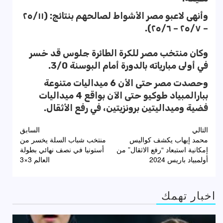
وأنهى لاعبو مصر الأشواط لصالحهم بنتائج: (٢٥/١١
– ٢٥/٧ – ٢٥/٦).
وكان منتخب مصر للكرة الطائرة جلوس قد خسر
في أولى مبارياته بالدورة أمام البوسنة 3/0.
وحصدت مصر حتى الأن 6 ميداليات متنوعة
ببارالمبياد طوكيو حتى الآن بواقع 4 ميداليات
فضية وميداليتين برونزيتين، في رفع الأثقال.
تصفّح
التالي
السابق
محمد إيهاب يكشف كواليس
منتخب شباب السلة يخسر من
المقالات
إمكانية استبعاد “رفع الاثقال” من
أستونيا في نصف نهائي بطولة
أولمبياد باريس 2024
العالم 3×3
اخبار تهمك