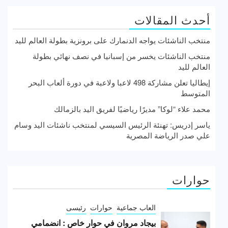
أحدث المقالات
منتخب الناشئات يواجه الدنمارك على برونزية بطولة العالم لليد
منتخب الناشئات يخسر من إسبانيا في نصف نهائي بطولة
العالم لليد
إيطاليا تعلن مشاركة 498 لاعبا ولاعبة في دورة ألعاب البحر
المتوسط
محمد علاء “لوكا” مديرًا رياضيًا لفريق اليد بالزمالك
ياسر إدريس: تهنئة الرئيس السيسي لمنتخب ناشئات اليد وسام
علي صدر الرياضة المصرية
حوارات
العاب جماعية
حوارات
رئيسى
بيجاد مروان في حوار خاص : انضمامي