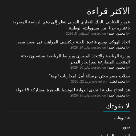
الاكثر قراءة
عمرو الجنايني: البنك التجاري الدولي ينظر إلى دعم الرياضة المصرية
باعتباره جزءًا من مسؤوليته الوطنية
by
محمود أحمد
|
posted on أغسطس 5, 2026
اتحاد الهوكي يوسع قاعدة اللعبة ويكتشف المواهب في صعيد مصر
by
محمود أحمد
|
posted on يوليو 24, 2026
وزارة الرياضة والاتحاد المصري وروابط الرياضية يستقبلون بعثة
المنتخب المصارعة بعد إنجاز المجر
by
محمود أحمد
|
posted on يوليو 30, 2026
بطلات مصر يبعثن برسالة أمل لمحاربات “بهية”
by
محمد قطب
|
posted on يوليو 22, 2026
غدا افتتاح بطولة التحدي الدولية للبوتشيا بالقاهرة بمشاركة 18 دولة
by
محمود أحمد
|
posted on يوليو 25, 2026
لا يفوتك
فيديوهات
صور
الشباب والرياضة