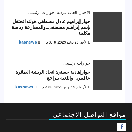
الاخبار
العاب فردية
حوارات
رئيسى
حوار|إبراهيم عادل مصطفى:هولندا تحتفل
بإسم إبراهيم مصطفى..والمصارعة رياضة
مكلفة
kasnews
الأحد, 23 يوليو 2023, 3:48 م
حوارات
رئيسى
حوار|هادية حسني: اتحاد الريشة الطائرة
عاقبني.. واللعبة تتراجع
kasnews
الأربعاء, 12 يوليو 2023, 4:08 م
مواقع التواصل الاجتماعى
F