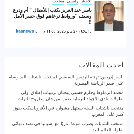
الاخبار
رئيسى
مقالات
ياسر عبد العزيز يكتب |للأبطال ” أم ودرع
وسيف “وروابط ترعاهم فوق جسر الأمل
!!
kasnews
الثلاثاء, 27 مايو 2025, 11:00 م
أحدث المقالات
ياسر إدريس: تهنئة الرئيس السيسي لمنتخب ناشئات اليد وسام
علي صدر الرياضة المصرية
محمد الزملوط وحازم حسني يبحثان ترتيبات إطلاق أولى
بطولات نادي الأجواد للرماية ضمن مهرجان مطروح للتراث
منتخب ناشئات السلة يستهل مشواره في الأفروباسكت بفوز
كبير على المغرب
منتخب الشابات يضرب موعدًا ناريًا مع إسبانيا في نصف نهائي
بطولة العالم لليد