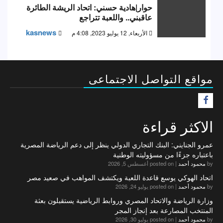
حوار|هادية حسني: اتحاد الريشة الطائرة
عاقبني.. واللعبة تتراجع
kasnews
الأربعاء, 12 يوليو 2023, 4:08 م
مواقع التواصل الاجتماعى
F
الاكثر قراءة
عمرو الجنايني: البنك التجاري الدولي ينظر إلى دعم الرياضة المصرية
باعتباره جزءًا من مسؤوليته الوطنية
by
محمود أحمد
|
posted on أغسطس 5, 2026
اتحاد الهوكي يوسع قاعدة اللعبة ويكتشف المواهب في صعيد مصر
by
محمود أحمد
|
posted on يوليو 24, 2026
وزارة الرياضة والاتحاد المصري وروابط الرياضية يستقبلون بعثة
المنتخب المصارعة بعد إنجاز المجر
by
محمود أحمد
|
posted on يوليو 30, 2026