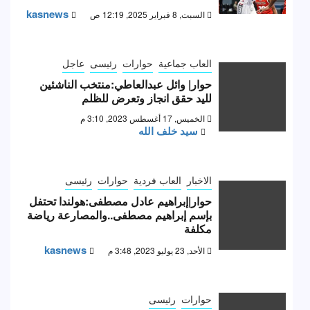
kasnews
السبت, 8 فبراير 2025, 12:19 ص
العاب جماعية
حوارات
رئيسى
عاجل
حوار| وائل عبدالعاطي:منتخب الناشئين
لليد حقق انجاز وتعرض للظلم
الخميس, 17 أغسطس 2023, 3:10 م
سيد خلف الله
الاخبار
العاب فردية
حوارات
رئيسى
حوار|إبراهيم عادل مصطفى:هولندا تحتفل
بإسم إبراهيم مصطفى..والمصارعة رياضة
مكلفة
kasnews
الأحد, 23 يوليو 2023, 3:48 م
حوارات
رئيسى