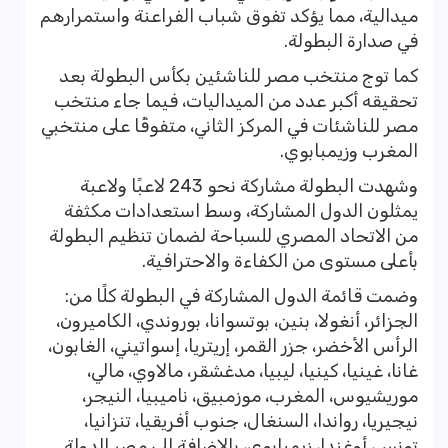
ميدالية، مما يؤكد تفوق شباب الفراعنة واستمرارهم
في صدارة البطولة.
كما توج منتخب مصر للناشئين بكأس البطولة بعد
تحقيقه أكبر عدد من الميداليات، فيما جاء منتخب
مصر للناشئات في المركز الثاني، متفوقًا على منتخبي
المغرب وزيمبابوي.
وشهدت البطولة مشاركة نحو 243 لاعبًا ولاعبة
يمثلون الدول المشاركة، وسط استعدادات مكثفة
من الاتحاد المصري للسباحة لضمان تنظيم البطولة
بأعلى مستوى من الكفاءة والاحترافية.
وضمت قائمة الدول المشاركة في البطولة كلًا من:
الجزائر، أنغولا، بنين، بوتسوانا، بوروندي، الكاميرون،
الرأس الأخضر، جزر القمر، إريتريا، إسواتيني، الغابون،
غانا، غينيا، كينيا، ليبيا، مدغشقر، مالاوي، مالي،
موريشيوس، المغرب، موزمبيق، ناميبيا، النيجر،
نيجيريا، رواندا، السنغال، جنوب أفريقيا، تنزانيا،
تونس، أوغندا، زيمبابوي، بالإضافة إلى مصر الدولة