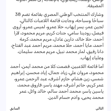
المضيفة.
وشارك المنتخب الوطني المصري بقائمة تضم 38
سباحًا وسباحة، وجاءت قائمة اللاعبات كالتالي،
لجين عمر، يسر إيهاب، حلا عمرو، لميس عمرو، أروى
فيصل، رودينا سامي، جنات كريم، مريم محمود، لارا
أحمد، حلا خالد، دارين عادل، مريم محمد، كرمة
أحمد، مايا أحمد، حلا محمد، مريم أحمد عبد الفتاح،
دانا رفيق، لمار محمد نبيل، مريم محمد سليمان،
وعلياء إيهاب.
أما قائمة اللاعبين، فضمت كلا من محمد أيمن، أحمد
محمود، مروان علي، زياد جمال، إياد محسن، إبراهيم
شمس، زين هشام، حازم أشرف، عبد الرحمن عمرو،
عمر كريم، حاتم أشرف، مهند ياسر، فاروق محمد،
ياسين ياسر، محمد أحمد سالم، خالد وائل، عمر
محمد يحيى، وآدم حسام الدين.
تصفّح
التالي
السابق