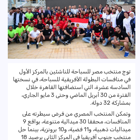
توج منتخب مصر للسباحة للناشئين بالمركز الأول
في منافسات البطولة الأفريقية للسباحة، في نسختها
السادسة عشرة، التي استضافتها القاهرة خلال
الفترة من 30 أبريل الماضي وحتى 3 مايو الجاري،
بمشاركة 32 دولة.
وتمكن المنتخب المصري من فرض سيطرته على
المنافسات، محققا 30 ميدالية متنوعة، بواقع 9
ميداليات ذهبية، و11 فضية، و10 برونزية، بينما حل
منتخب جنوب أفريقيا في المركز الثاني برصيد 18