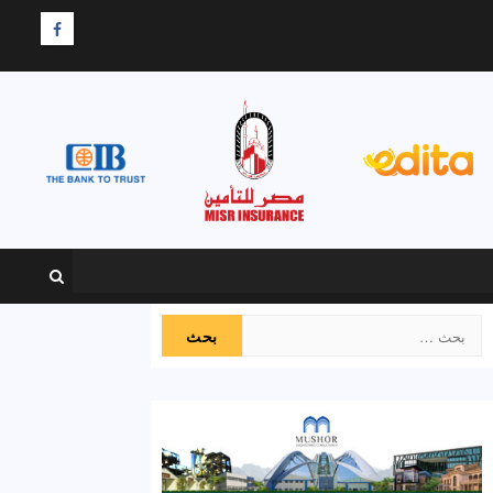
F
البحث
عن: