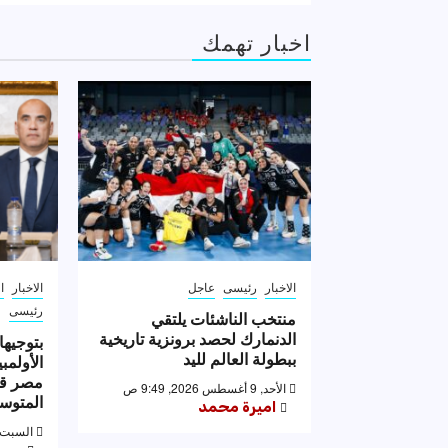
اخبار تهمك
الاخبار
رئيسى
عاجل
الاخبار
ا
رئيسى
منتخب الناشئات يلتقي
الدنمارك لحصد برونزية تاريخية
بتوجيها
ببطولة العالم لليد
الأولمب
مصر قب
الأحد, 9 أغسطس 2026, 9:49 ص
المتوس
اميرة محمد
السبت, 8 أغسطس 2026, :14