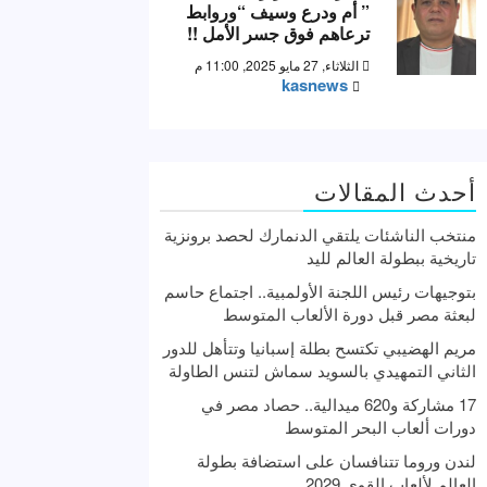
” أم ودرع وسيف “وروابط
ترعاهم فوق جسر الأمل !!
الثلاثاء, 27 مايو 2025, 11:00 م
kasnews
أحدث المقالات
منتخب الناشئات يلتقي الدنمارك لحصد برونزية
تاريخية ببطولة العالم لليد
بتوجيهات رئيس اللجنة الأولمبية.. اجتماع حاسم
لبعثة مصر قبل دورة الألعاب المتوسط
مريم الهضيبي تكتسح بطلة إسبانيا وتتأهل للدور
الثاني التمهيدي بالسويد سماش لتنس الطاولة
17 مشاركة و620 ميدالية.. حصاد مصر في
دورات ألعاب البحر المتوسط
لندن وروما تتنافسان على استضافة بطولة
العالم لألعاب القوى 2029