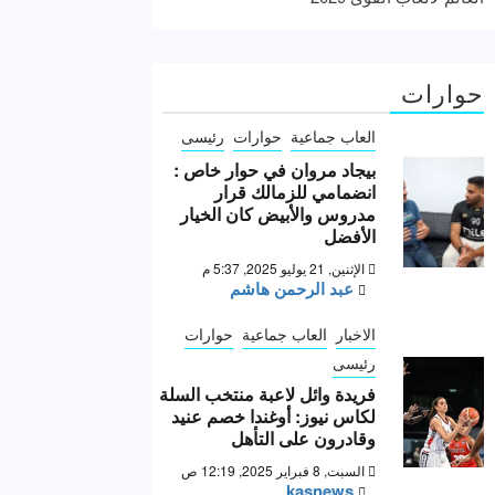
حوارات
العاب جماعية
حوارات
رئيسى
بيجاد مروان في حوار خاص :
انضمامي للزمالك قرار
مدروس والأبيض كان الخيار
الأفضل
الإثنين, 21 يوليو 2025, 5:37 م
عبد الرحمن هاشم
الاخبار
العاب جماعية
حوارات
رئيسى
فريدة وائل لاعبة منتخب السلة
لكاس نيوز: أوغندا خصم عنيد
وقادرون على التأهل
السبت, 8 فبراير 2025, 12:19 ص
kasnews