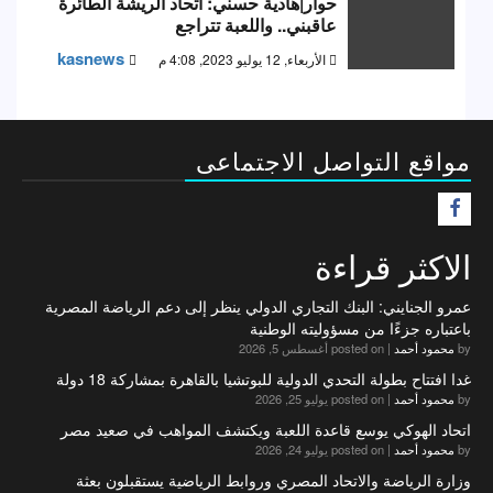
حوار|هادية حسني: اتحاد الريشة الطائرة
عاقبني.. واللعبة تتراجع
kasnews
الأربعاء, 12 يوليو 2023, 4:08 م
مواقع التواصل الاجتماعى
F
الاكثر قراءة
عمرو الجنايني: البنك التجاري الدولي ينظر إلى دعم الرياضة المصرية
باعتباره جزءًا من مسؤوليته الوطنية
by
محمود أحمد
|
posted on أغسطس 5, 2026
غدا افتتاح بطولة التحدي الدولية للبوتشيا بالقاهرة بمشاركة 18 دولة
by
محمود أحمد
|
posted on يوليو 25, 2026
اتحاد الهوكي يوسع قاعدة اللعبة ويكتشف المواهب في صعيد مصر
by
محمود أحمد
|
posted on يوليو 24, 2026
وزارة الرياضة والاتحاد المصري وروابط الرياضية يستقبلون بعثة