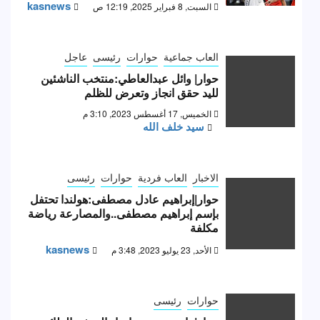
kasnews
السبت, 8 فبراير 2025, 12:19 ص
العاب جماعية
حوارات
رئيسى
عاجل
حوار| وائل عبدالعاطي:منتخب الناشئين
لليد حقق انجاز وتعرض للظلم
الخميس, 17 أغسطس 2023, 3:10 م
سيد خلف الله
الاخبار
العاب فردية
حوارات
رئيسى
حوار|إبراهيم عادل مصطفى:هولندا تحتفل
بإسم إبراهيم مصطفى..والمصارعة رياضة
مكلفة
kasnews
الأحد, 23 يوليو 2023, 3:48 م
حوارات
رئيسى