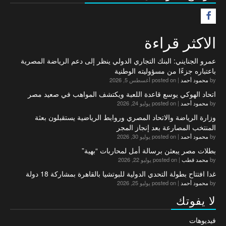
F
الاكثر قراءة
عمرو الجنايني: البنك التجاري الدولي ينظر إلى دعم الرياضة المصرية
باعتباره جزءًا من مسؤوليته الوطنية
by
محمود أحمد
|
posted on أغسطس 5, 2026
اتحاد الهوكي يوسع قاعدة اللعبة ويكتشف المواهب في صعيد مصر
by
محمود أحمد
|
posted on يوليو 24, 2026
وزارة الرياضة والاتحاد المصري وروابط الرياضية يستقبلون بعثة
المنتخب المصارعة بعد إنجاز المجر
by
محمود أحمد
|
posted on يوليو 30, 2026
بطلات مصر يبعثن برسالة أمل لمحاربات “بهية”
by
محمد قطب
|
posted on يوليو 22, 2026
غدا افتتاح بطولة التحدي الدولية للبوتشيا بالقاهرة بمشاركة 18 دولة
by
محمود أحمد
|
posted on يوليو 25, 2026
لا يفوتك
فيديوهات