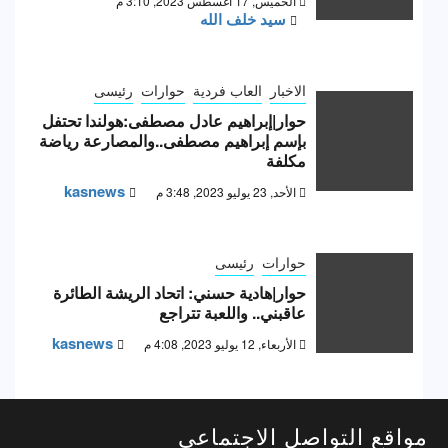
الخميس, 17 أغسطس 2023, 3:10 م
سيد خلف الله
الاخبار
العاب فردية
حوارات
رئيسى
حوار|إبراهيم عادل مصطفى:هولندا تحتفل
بإسم إبراهيم مصطفى..والمصارعة رياضة
مكلفة
kasnews
الأحد, 23 يوليو 2023, 3:48 م
حوارات
رئيسى
حوار|هادية حسني: اتحاد الريشة الطائرة
عاقبني.. واللعبة تتراجع
kasnews
الأربعاء, 12 يوليو 2023, 4:08 م
مواقع التواصل الاجتماعى