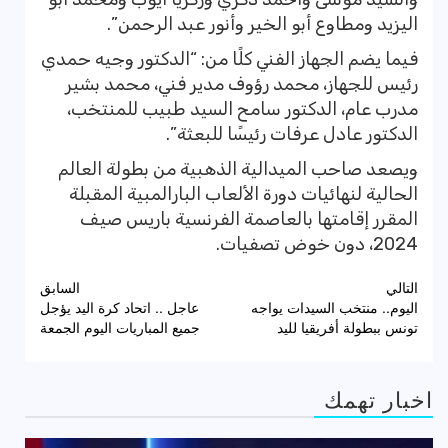
اليزيد ومطاوع أبو الخير وأنور عبد الرحمن”.
فيما يضم الجهاز الفني كلًا من: “الدكتور وجيه حمدي
رئيس للجهاز، محمد رؤوف مدير فني، محمد بشير
مدرب عام، الدكتور سامح السيد طبيب للمنتخب،
الدكتور عادل عرفات رئيسًا للبعثة”.
ويصعد صاحب الميدالية الذهبية من بطولة العالم
الحالية لنهائيات دورة الألعاب البارالمبية المقبلة
المقرر إقامتها بالعاصمة الفرنسية باريس صيف
2024، دون خوض تصفيات.
تصفّح
التالي
السابق
اليوم.. منتخب السيدات يواجه
عاجل .. اتحاد كرة اليد يؤجل
المقالات
تونس ببطولة أفريقيا لليد
جميع المباريات اليوم الجمعة
اخبار تهمك