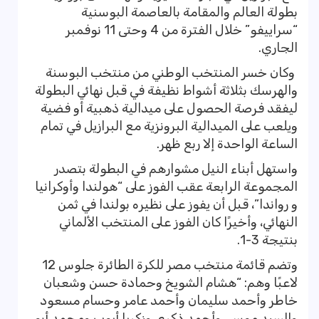
بطولة العالم والمقامة بالعاصمة البوسنية
“سراييفو” خلال الفترة من 4 وحتى 11 نوفمبر
الجاري.
وكان خسر المنتخب الوطني من منتخب البوسنة
والهرسك بثلاثة أشواط نظيفة في قبل نهائي البطولة
ليفقد فرصة الحصول على ميدالية ذهبية أو فضية
ويلعب على الميدالية البرونزية مع البرازيل في تمام
الساعة الواحدة إلا ربع ظهر.
واستهل أبناء النيل مشوارهم في البطولة بتصدر
المجموعة الرابعة عقب الفوز على “هولندا وأوكرانيا
و رواندا”، قبل أن يفوز على نظيره بولندا في ثمن
النهائي، وأخيرًا كان الفوز على المنتخب الألماني
بنتيجة 3-1.
وتضم قائمة منتخب مصر للكرة الطائرة جلوس 12
لاعبًا وهم: “هشام الشويخ وحمادة حسن وشعبان
خاطر وأحمد سليمان وأحمد عامر وحسام مسعود
والسيد موسى وأحمد ذكري وزكريا أيوب ومحمد أبو