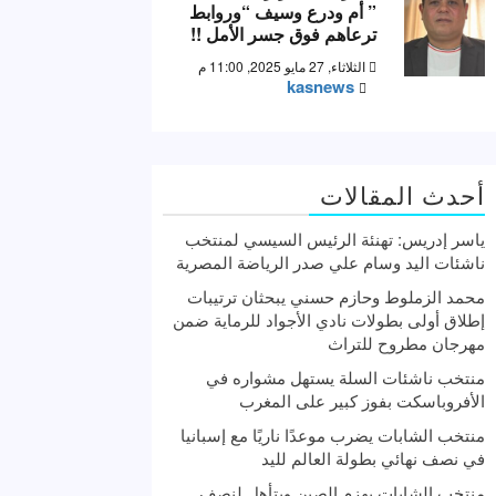
” أم ودرع وسيف “وروابط
ترعاهم فوق جسر الأمل !!
الثلاثاء, 27 مايو 2025, 11:00 م
kasnews
أحدث المقالات
ياسر إدريس: تهنئة الرئيس السيسي لمنتخب
ناشئات اليد وسام علي صدر الرياضة المصرية
محمد الزملوط وحازم حسني يبحثان ترتيبات
إطلاق أولى بطولات نادي الأجواد للرماية ضمن
مهرجان مطروح للتراث
منتخب ناشئات السلة يستهل مشواره في
الأفروباسكت بفوز كبير على المغرب
منتخب الشابات يضرب موعدًا ناريًا مع إسبانيا
في نصف نهائي بطولة العالم لليد
منتخب الشابات يهزم الصين ويتأهل لنصف