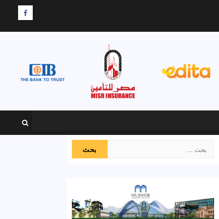
F
البحث
عن: