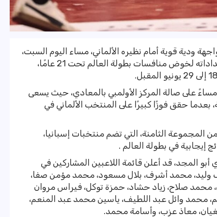
ة ودية قوية أمام نظيره الألماني، مساء اليوم السبت،
في ثاني مبارياته الودية، وذلك ضمن استعداداته لخوض منافسات بطولة العالم تحت 21 عامًا،
 مساءً على صالة المركز الأولمبي بالمعادي، حيث يسعى
عدما حقق فوزًا كبيرًا على المنتخب الألماني في
المجموعة الثامنة، التي تضم منتخبات إسبانيا،
 إيجابية في بطولة العالم .
أبو المجد، قد أعلن قائمة اللاعبين المشاركين في
 وليد، محمد أشرف، بلال مسعود، محمد مؤمن صفا،
 محمد صلاح، زياد حشاد، حمزة توكل، فيراس مروان
م، محمد وائل عبد اللطيف، ياسين محمد عبد المنعم،
تغيان، معاذ عزب، وأسامة محمد.