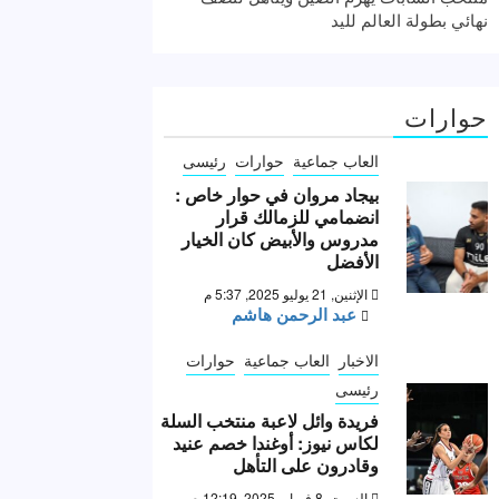
نهائي بطولة العالم لليد
حوارات
العاب جماعية
حوارات
رئيسى
بيجاد مروان في حوار خاص :
انضمامي للزمالك قرار
مدروس والأبيض كان الخيار
الأفضل
الإثنين, 21 يوليو 2025, 5:37 م
عبد الرحمن هاشم
الاخبار
العاب جماعية
حوارات
رئيسى
فريدة وائل لاعبة منتخب السلة
لكاس نيوز: أوغندا خصم عنيد
وقادرون على التأهل
السبت, 8 فبراير 2025, 12:19 ص