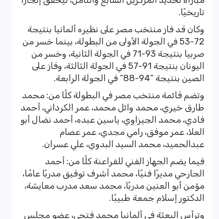
مباراة تحديد المركزين السابع والثامن، ليحقق إنجازًا
تاريخيًا.
وكان قد فاز منتخب مصر على نظيره ألمانيا بنتيجة
72-53 في الجولة الأولى من البطولة، بينما خسر من
صربيا بنتيجة 93-71 في الجولة الثانية، وخسر من
اليونان بنتيجة 91-57 في الجولة الثالثة، وفاز على
الصين بنتيجة “94-88“ في الجولة الرابعة.
وتضم قائمة منتخب مصر في البطولة كلًا من: محمد
طارق خيري، محمد وائل محمد، عمر الكرداني، أحمد
فادي، محمد الجيزاوي، ياسين عبده، أحمد نضال أبو
العلا، عمر موفق، رامي مجدي، عمر عصام
عبدالحميد، محمد السيد البدوي، علي عسران.
فيما يضم الجهاز الفني للفراعنة كلًا من: أحمد
الجارحي مديرًا فنيًا، محمد أشرف توفيق مدربًا عامًا،
مؤمن أبو العنين مدربًا، محمد سعد مدرب معايشة،
الدكتور إسلام جمعة طبيبًا.
وترأس البعثة في ألمانيا محمد فتحي، عضو مجلس