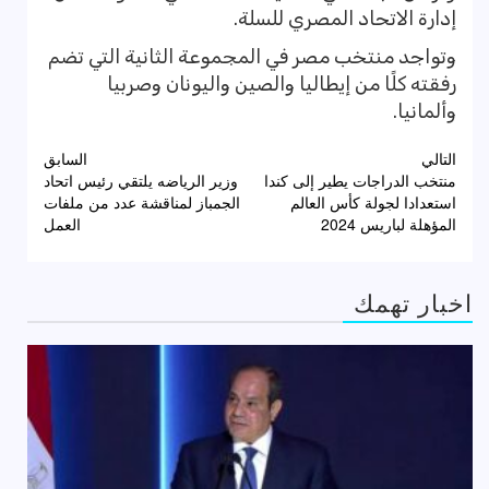
إدارة الاتحاد المصري للسلة.
وتواجد منتخب مصر في المجموعة الثانية التي تضم
رفقته كلًا من إيطاليا والصين واليونان وصربيا
وألمانيا.
تصفّح
التالي
السابق
منتخب الدراجات يطير إلى كندا
وزير الرياضه يلتقي رئيس اتحاد
المقالات
استعدادا لجولة كأس العالم
الجمباز لمناقشة عدد من ملفات
المؤهلة لباريس 2024
العمل
اخبار تهمك