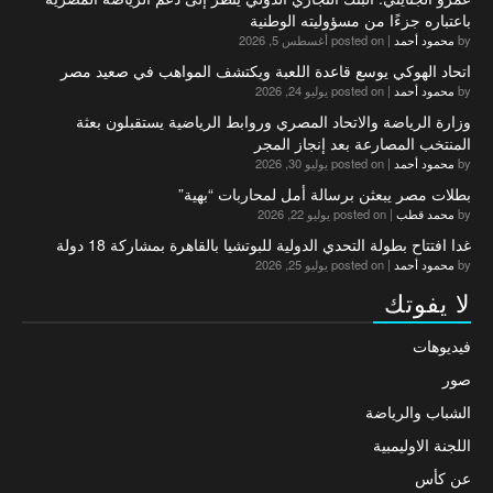
باعتباره جزءًا من مسؤوليته الوطنية
by
محمود أحمد
|
posted on أغسطس 5, 2026
اتحاد الهوكي يوسع قاعدة اللعبة ويكتشف المواهب في صعيد مصر
by
محمود أحمد
|
posted on يوليو 24, 2026
وزارة الرياضة والاتحاد المصري وروابط الرياضية يستقبلون بعثة
المنتخب المصارعة بعد إنجاز المجر
by
محمود أحمد
|
posted on يوليو 30, 2026
بطلات مصر يبعثن برسالة أمل لمحاربات “بهية”
by
محمد قطب
|
posted on يوليو 22, 2026
غدا افتتاح بطولة التحدي الدولية للبوتشيا بالقاهرة بمشاركة 18 دولة
by
محمود أحمد
|
posted on يوليو 25, 2026
لا يفوتك
فيديوهات
صور
الشباب والرياضة
اللجنة الاوليمبية
عن كأس