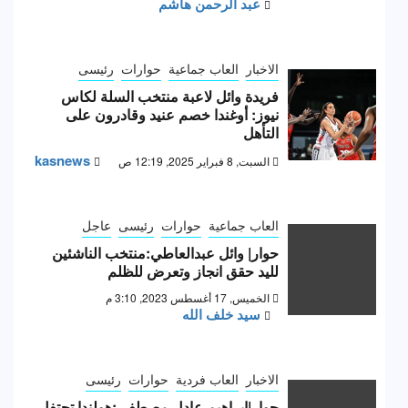
عبد الرحمن هاشم
الاخبار
العاب جماعية
حوارات
رئيسى
فريدة وائل لاعبة منتخب السلة لكاس
نيوز: أوغندا خصم عنيد وقادرون على
التأهل
kasnews
السبت, 8 فبراير 2025, 12:19 ص
العاب جماعية
حوارات
رئيسى
عاجل
حوار| وائل عبدالعاطي:منتخب الناشئين
لليد حقق انجاز وتعرض للظلم
الخميس, 17 أغسطس 2023, 3:10 م
سيد خلف الله
الاخبار
العاب فردية
حوارات
رئيسى
حوار|إبراهيم عادل مصطفى:هولندا تحتفل