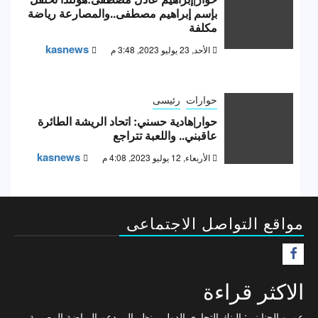
بإسم إبراهيم مصطفى..والمصارعة رياضة
مكلفة
kasnews
الأحد, 23 يوليو 2023, 3:48 م
حوارات
رئيسى
حوار|هادية حسني: اتحاد الريشة الطائرة
عاقبني.. واللعبة تتراجع
kasnews
الأربعاء, 12 يوليو 2023, 4:08 م
مواقع التواصل الاجتماعى
F
الاكثر قراءة
عمرو الجنايني: البنك التجاري الدولي ينظر إلى دعم الرياضة المصرية