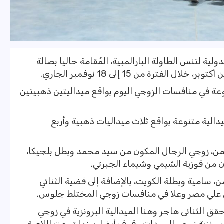
ية لتنس الطاولة البارالمبية، المُقامة حاليا بصالة
ترة من 15 إلى 18 نوفمبر الجاري.
صري 12 ميدالية متنوعة في منافسات الزوجي اليوم بواقع ميداليتين ذهبيتين
 ارتفعت حصيلة الميداليات إلى 17 ميدالية متنوعة بواقع ثلاث ميداليات ذهبية وأربع
 من، زوجي الرجال المكون من سيد محمد وبطل بلجيكا،
ن من فوزية الشيمي وشيماء الجبرتي.
ن، سامية وبطلة الكويت، بالإضافة إلى فضية الثنائي
ئي علي مصر وعلا في منافسات زوجي المختلط جلوس.
 حقق الثنائى هاجر وهنا الميدالية البرونزية في زوجي