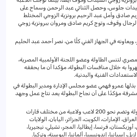
رونزية زوجي السيدات وقوف أيضا، بينما توجت اللاعبة
لسيدات جلوس، وحصل الثنائي عبد الرحمن وسماح على
م صادق وأمل عبد الرحيم برونزية الزوجي المختلط
لرجال وقوف، وتوج كريم صادق ومروان ببرونزية زوجي
يعاونه في الجهاز الفني كلًا من، نصر أحمد عبد الحليم
مصري لتنس الطاولة وعضو اللجنة الأولمبية المصرية،
ظهروا به خلال منافسات البطولة، مؤكدا أن ما يحققه
ستعدادات الفنية والبدنية.
ي بذلها عمرو فهمي عضو مجلس الإدارة ومدير البطولة في
شرفة مؤكدًا على أن نجاح البطولة يعد نتاج عمل وجهد
وتشهد البطولة مشاركة قوية تقارب 30 دولة وتضم نحو 200 لاعب ولاعبة من مختلف قارات
عراق، الإمارات، الكويت، الجزائر، اليابان، الولايات
 أوزبكستان، فرنسا، إيطاليا، المجر، تشيلي، نيجيريا،
ل، إسبانيا، إندونيسيا، ألمانيا، البوسنة، وتركيا.