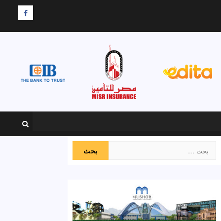
F
البحث
عن: