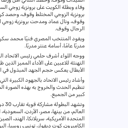
السيدات وقوف، وحصد الثنائي أمل ورضا ب
وفاء وبطلة الكويت على برونزية زوجي ا
برونزية الزوجي المختلط وقوف، وحصد كري
وقوف، ونال عماد ومدحت برونزية زوجي ا
الرجال وقوف.
ويقود المنتخب المصري فنيًا محمد سكر، و
مدربًا عامًا، أسامة عنتر مدربًا.
ووجه اللواء أشرف حلمي رئيس الاتحاد ال
التهنئة للاعبين على الأداء المميز الذين 
الأبطال يعكس حجم الجهد المبذول في الا
وأشاد رئيس الاتحاد بالجهود الكبيرة الت
تنظيم الحدث والخروج به بهذه الصورة الم
كبير من الجميع.
العالم، من بينها، مصر، الأردن، السعودية، ال
المتحدة الأمريكية، سريلانكا، الهند، الصين،
الكاميرون، كوت ديفوار، تونس، روسيا، البرازي