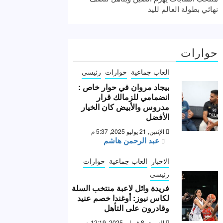
نهائي بطولة العالم لليد
حوارات
العاب جماعية
حوارات
رئيسى
بيجاد مروان في حوار خاص :
انضمامي للزمالك قرار
مدروس والأبيض كان الخيار
الأفضل
الإثنين, 21 يوليو 2025, 5:37 م
عبد الرحمن هاشم
الاخبار
العاب جماعية
حوارات
رئيسى
فريدة وائل لاعبة منتخب السلة
لكاس نيوز: أوغندا خصم عنيد
وقادرون على التأهل
السبت, 8 فبراير 2025, 12:19 ص