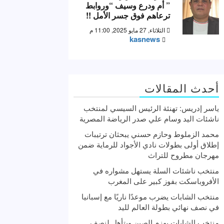
” أم ودرع وسيف “وروابط
ترعاهم فوق جسر الأمل !!
الثلاثاء, 27 مايو 2025, 11:00 م
kasnews
أحدث المقالات
ياسر إدريس: تهنئة الرئيس السيسي لمنتخب
ناشئات اليد وسام علي صدر الرياضة المصرية
محمد الزملوط وحازم حسني يبحثان ترتيبات
إطلاق أولى بطولات نادي الأجواد للرماية ضمن
مهرجان مطروح للتراث
منتخب ناشئات السلة يستهل مشواره في
الأفروباسكت بفوز كبير على المغرب
منتخب الشابات يضرب موعدًا ناريًا مع إسبانيا
في نصف نهائي بطولة العالم لليد
منتخب الشابات يهزم الصين ويتأهل لنصف