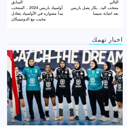
تصفّح
التالي
السابق
منتخب اليد.. بكار يصل باريس
أولمبياد باريس 2024 .. المنتخب
المقالات
بعد اصابة سيسا
يبدأ مشواره في الأولمبياد بتعادل
مخيب مع الدومينيكان
اخبار تهمك