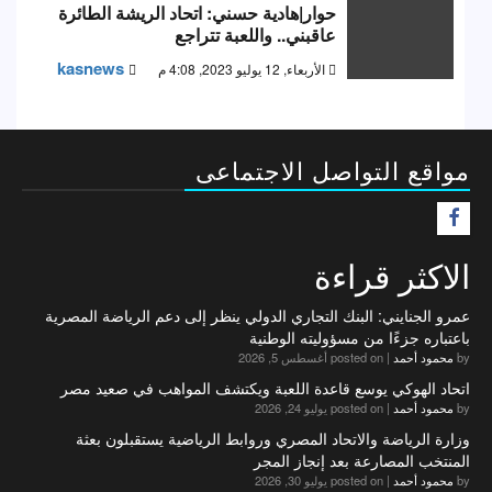
حوار|هادية حسني: اتحاد الريشة الطائرة
عاقبني.. واللعبة تتراجع
kasnews
الأربعاء, 12 يوليو 2023, 4:08 م
مواقع التواصل الاجتماعى
F
الاكثر قراءة
عمرو الجنايني: البنك التجاري الدولي ينظر إلى دعم الرياضة المصرية
باعتباره جزءًا من مسؤوليته الوطنية
by
محمود أحمد
|
posted on أغسطس 5, 2026
اتحاد الهوكي يوسع قاعدة اللعبة ويكتشف المواهب في صعيد مصر
by
محمود أحمد
|
posted on يوليو 24, 2026
وزارة الرياضة والاتحاد المصري وروابط الرياضية يستقبلون بعثة
المنتخب المصارعة بعد إنجاز المجر
by
محمود أحمد
|
posted on يوليو 30, 2026