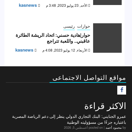
kasnews
الأحد, 23 يوليو 2023, 3:48 م
حوارات
رئيسى
حوار|هادية حسني: اتحاد الريشة الطائرة
عاقبني.. واللعبة تتراجع
kasnews
الأربعاء, 12 يوليو 2023, 4:08 م
مواقع التواصل الاجتماعى
F
الاكثر قراءة
عمرو الجنايني: البنك التجاري الدولي ينظر إلى دعم الرياضة المصرية
باعتباره جزءًا من مسؤوليته الوطنية
by
محمود أحمد
|
posted on أغسطس 5, 2026