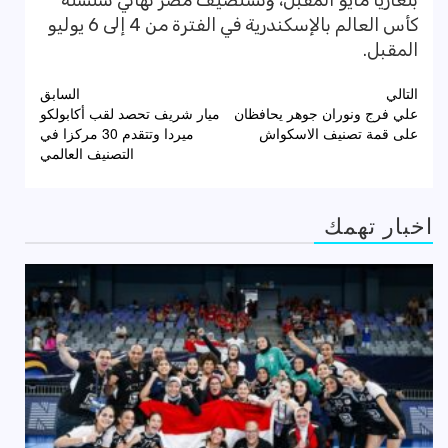
بلغاريا مايو المقبل، وتستضيف مصر نهائي سلسلة
كأس العالم بالإسكندرية في الفترة من 4 إلى 6 يوليو
المقبل.
تصفّح
التالي
السابق
علي فرج ونوران جوهر يحافظان
ميار شريف تحصد لقب أكابولكو
المقالات
على قمة تصنيف الاسكواش
ميردا وتتقدم 30 مركزا في
التصنيف العالمي
اخبار تهمك