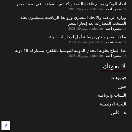
اتحاد الهوكي يوسع قاعدة اللعبة ويكتشف المواهب في صعيد مصر
by
محمود أحمد
|
posted on يوليو 24, 2026
وزارة الرياضة والاتحاد المصري وروابط الرياضية يستقبلون بعثة
المنتخب المصارعة بعد إنجاز المجر
by
محمود أحمد
|
posted on يوليو 30, 2026
بطلات مصر يبعثن برسالة أمل لمحاربات “بهية”
by
محمد قطب
|
posted on يوليو 22, 2026
غدا افتتاح بطولة التحدي الدولية للبوتشيا بالقاهرة بمشاركة 18 دولة
by
محمود أحمد
|
posted on يوليو 25, 2026
لا يفوتك
فيديوهات
صور
الشباب والرياضة
اللجنة الاوليمبية
عن كأس
F