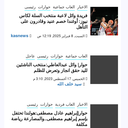
الاخبار
العاب جماعية
حوارات
رئيسى
فريدة وائل لاعبة منتخب السلة لكاس
نيوز: أوغندا خصم عنيد وقادرون على
التأهل
kasnews
السبت, 8 فبراير 2025, 12:19 ص
العاب جماعية
حوارات
رئيسى
عاجل
حوار| وائل عبدالعاطي:منتخب الناشئين
لليد حقق انجاز وتعرض للظلم
الخميس, 17 أغسطس 2023, 3:10 م
سيد خلف الله
الاخبار
العاب فردية
حوارات
رئيسى
حوار|إبراهيم عادل مصطفى:هولندا تحتفل
بإسم إبراهيم مصطفى..والمصارعة رياضة
مكلفة