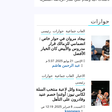
حوارات
العاب جماعية
حوارات
رئيسى
بيجاد مروان في حوار خاص :
انضمامي للزمالك قرار
مدروس والأبيض كان الخيار
الأفضل
الإثنين, 21 يوليو 2025, 5:37 م
عبد الرحمن هاشم
الاخبار
العاب جماعية
حوارات
رئيسى
فريدة وائل لاعبة منتخب السلة
لكاس نيوز: أوغندا خصم عنيد
وقادرون على التأهل
السبت, 8 فبراير 2025, 12:19 ص
kasnews