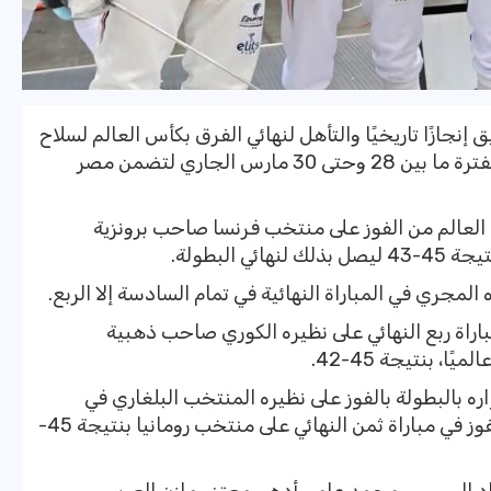
ازًا تاريخيًا والتأهل لنهائي الفرق بكأس العالم لسلاح
السيف للرجال المقامة في المجر خلال الفترة ما بين 28 وحتى 30 مارس الجاري لتضمن مصر
عالم من الفوز على منتخب فرنسا صاحب برونزية
 البطولة.
مجري في المباراة النهائية في تمام السادسة إلا الربع.
راة ربع النهائي على نظيره الكوري صاحب ذهبية
، بنتيجة 45-42.
بالبطولة بالفوز على نظيره المنتخب البلغاري في
مباراة دور الـ32 بنتيجة 45-30، قبل أن يفوز في مباراة ثمن النهائي على منتخب رومانيا بنتيجة 45-