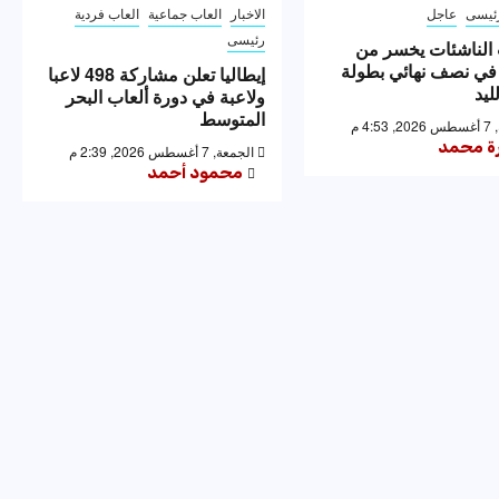
ئيسى
عاجل
الاخبار
العاب جماعية
العاب فردية
رئيسى
الناشئات يخسر من
 في نصف نهائي بطولة
إيطاليا تعلن مشاركة 498 لاعبا
ليد
ولاعبة في دورة ألعاب البحر
المتوسط
4: م
رة محمد
الجمعة, 7 أغسطس 2026, 2:39 م
محمود أحمد