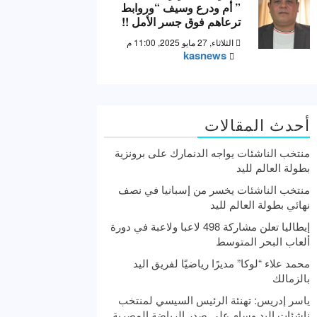
” أم ودرع وسيف “وروابط
ترعاهم فوق جسر الأمل !!
الثلاثاء, 27 مايو 2025, 11:00 م
kasnews
أحدث المقالات
منتخب الناشئات يواجه الدنمارك على برونزية
بطولة العالم لليد
منتخب الناشئات يخسر من إسبانيا في نصف
نهائي بطولة العالم لليد
إيطاليا تعلن مشاركة 498 لاعبا ولاعبة في دورة
ألعاب البحر المتوسط
محمد علاء “لوكا” مديرًا رياضيًا لفريق اليد
بالزمالك
ياسر إدريس: تهنئة الرئيس السيسي لمنتخب
ناشئات اليد وسام علي صدر الرياضة المصرية