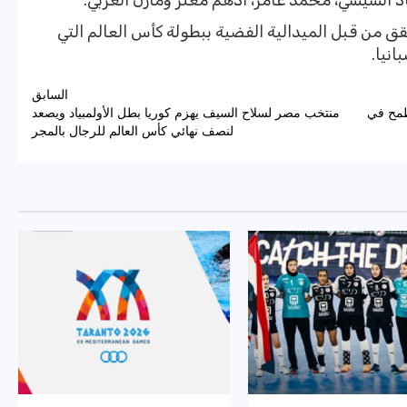
 السيسي، محمد عامر، أدهم معتز ومازن العربي.
من قبل الميدالية الفضية ببطولة كأس العالم التي
انيا.
السابق
ي للسلة يهتم بلعبة 3×3.. ونطمح في
منتخب مصر لسلاح السيف يهزم كوريا بطل الأولمبياد ويصعد
لنصف نهائي كأس العالم للرجال بالمجر