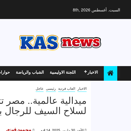
خطي
لى
السبت. أغسطس 8th, 2026
لمحتوى
الاخبار
اللجنة الاوليمبية
الشباب والرياضة
حوارا
الاخبار
العاب فردية
رئيسى
عاجل
ميدالية عالمية.. مصر ت
لسلاح السيف للرجال ب
الأحد, 30 مارس 2025, 4:14 م
محمود فوزى