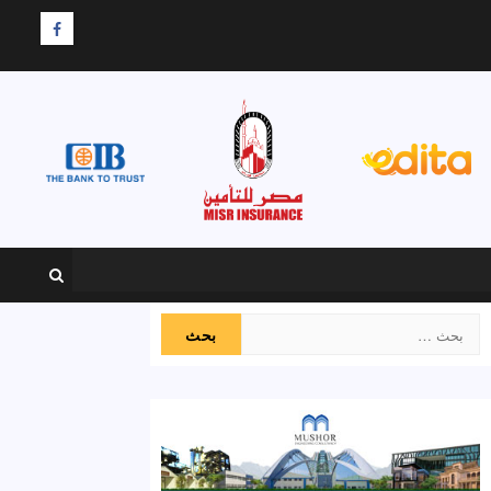
F
البحث
عن: