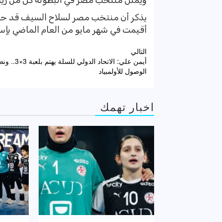
ويمثل منتخب مصر في البطولة كل من زياد
يذكر أن منتخب مصر لسلاح السيف قد حقق 
أقيمت في شهر مايو من العام الماضي بإسب
تصفّح
التالي
أيمن علي: الاتحاد الدول
المقالات
الوصول للأولمبياد
اخبار تهمك