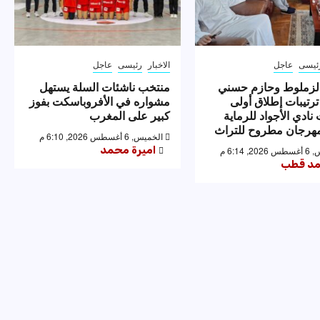
ئيسى
عاجل
الاخبار
رئيسى
عاجل
لزملوط وحازم حسني
منتخب ناشئات السلة يستهل
ترتيبات إطلاق أولى
مشواره في الأفروباسكت بفوز
نادي الأجواد للرماية
كبير على المغرب
رجان مطروح للتراث
الخميس, 6 أغسطس 2026, 6:10 م
اميرة محمد
 6:14 م
د قطب