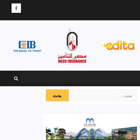
F
البحث
عن: