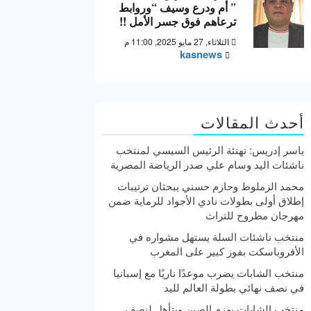
” أم ودرع وسيف “وروابط
ترعاهم فوق جسر الأمل !!
الثلاثاء, 27 مايو 2025, 11:00 م
kasnews
أحدث المقالات
ياسر إدريس: تهنئة الرئيس السيسي لمنتخب
ناشئات اليد وسام علي صدر الرياضة المصرية
محمد الزملوط وحازم حسني يبحثان ترتيبات
إطلاق أولى بطولات نادي الأجواد للرماية ضمن
مهرجان مطروح للتراث
منتخب ناشئات السلة يستهل مشواره في
الأفروباسكت بفوز كبير على المغرب
منتخب الشابات يضرب موعدًا ناريًا مع إسبانيا
في نصف نهائي بطولة العالم لليد
منتخب الشابات يهزم الصين ويتأهل لنصف