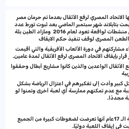
ا الاتحاد المصري لرفع الأثقال بعدما تم حرمان مصر
يمت بتايلاند شهر سبتمبر الماضي بعد ثبوت تورط عدد
من رباعي مصر الناشئين في وقائع تعاطي منشطات لواقعة تعود لعام 2016 ومازاد الطين بلة
الطعن المصرى لوقف تنفيذ حكم الايقاف
ت إيجابية لـ5 لاعبين أثناء مشاركتهم في دورة الألعاب الأفريقية والتي أقيمت
ار بإيقاف الاتحاد المصرى لرفع الأثقال لمدة عامين.
و رفع الأثقال الواعدين والذين كانوا مشاريع أبطال وحققوا
بية
كل كبير وأدت إلى تفكيرهم في اعتزال الرياضة بشكل
ة مع عدم تمكنهم ممارسة أي لعبة أخرى وتمنوا لو
ة مجددًا.
أكدت رانيا عزت لاعبة رفع الأثقال صاحبة الـ 17عام أنها تعرضت لضغوطات كبيرة من الجميع
ت في إيقاف اللعبة دوليًا.