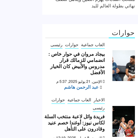
نهائي بطولة العالم لليد
حوارات
العاب جماعية
حوارات
رئيسى
بيجاد مروان في حوار خاص :
انضمامي للزمالك قرار
مدروس والأبيض كان الخيار
الأفضل
الإثنين, 21 يوليو 2025, 5:37 م
عبد الرحمن هاشم
الاخبار
العاب جماعية
حوارات
رئيسى
فريدة وائل لاعبة منتخب السلة
لكاس نيوز: أوغندا خصم عنيد
وقادرون على التأهل
السبت, 8 فبراير 2025, 12:19 ص