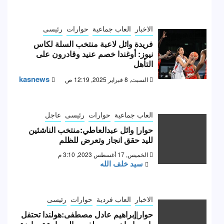
الاخبار
العاب جماعية
حوارات
رئيسى
فريدة وائل لاعبة منتخب السلة لكاس
نيوز: أوغندا خصم عنيد وقادرون على
التأهل
kasnews
السبت, 8 فبراير 2025, 12:19 ص
العاب جماعية
حوارات
رئيسى
عاجل
حوار| وائل عبدالعاطي:منتخب الناشئين
لليد حقق انجاز وتعرض للظلم
الخميس, 17 أغسطس 2023, 3:10 م
سيد خلف الله
الاخبار
العاب فردية
حوارات
رئيسى
حوار|إبراهيم عادل مصطفى:هولندا تحتفل