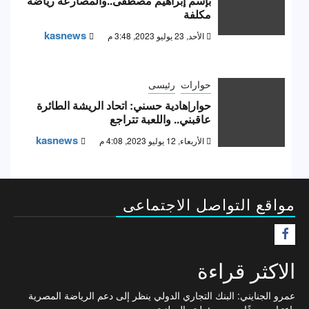
بإسم إبراهيم مصطفى..والمصارعة رياضة
مكلفة
kasnews
الأحد, 23 يوليو 2023, 3:48 م
حوارات
رئيسى
حوار|هادية حسني: اتحاد الريشة الطائرة
عاقبني.. واللعبة تتراجع
kasnews
الأربعاء, 12 يوليو 2023, 4:08 م
مواقع التواصل الاجتماعى
F
الاكثر قراءة
عمرو الجنايني: البنك التجاري الدولي ينظر إلى دعم الرياضة المصرية
باعتباره جزءًا من مسؤوليته الوطنية