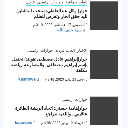
العاب جماعية
حوارات
رئيسى
عاجل
حوار| وائل عبدالعاطي:منتخب الناشئين
لليد حقق انجاز وتعرض للظلم
الخميس, 17 أغسطس 2023, 3:10 م
سيد خلف الله
الاخبار
العاب فردية
حوارات
رئيسى
حوار|إبراهيم عادل مصطفى:هولندا تحتفل
بإسم إبراهيم مصطفى..والمصارعة رياضة
مكلفة
kasnews
الأحد, 23 يوليو 2023, 3:48 م
حوارات
رئيسى
حوار|هادية حسني: اتحاد الريشة الطائرة
عاقبني.. واللعبة تتراجع
kasnews
الأربعاء, 12 يوليو 2023, 4:08 م