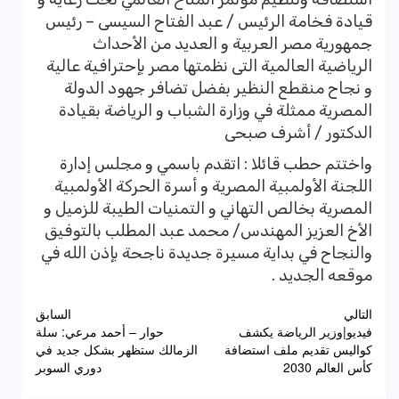
قيادة فخامة الرئيس / عبد الفتاح السيسى – رئيس
جمهورية مصر العربية و العديد من الأحداث
الرياضية العالمية التى نظمتها مصر بإحترافية عالية
و نجاح منقطع النظير بفضل تضافر جهود الدولة
المصرية ممثلة في وزارة الشباب و الرياضة بقيادة
الدكتور / أشرف صبحى
واختتم حطب قائلا : اتقدم باسمي و مجلس إدارة
اللجنة الأولمبية المصرية و أسرة الحركة الأولمبية
المصرية بخالص التهاني و التمنيات الطيبة للزميل و
الأخ العزيز المهندس/ محمد عبد المطلب بالتوفيق
والنجاح في بداية مسيرة جديدة ناجحة بإذن الله في
موقعه الجديد .
تصفّح
التالي
السابق
فيديو|وزير الرياضة يكشف
حوار – أحمد مرعي: سلة
المقالات
كواليس تقديم ملف استضافة
الزمالك ستظهر بشكل جديد في
كأس العالم 2030
دوري السوبر