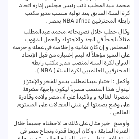
محمد عبدالمطلب نائب رئيس مجلس إدارة اتحاد
كرة السلة السابق بعد توليه منصب مدير مكتب
رابطة المحترفين NBA africa بمصر .
وقال حطب خلال تصريحاته :محمد عبدالمطلب
مثالاً ناجحاً في الجد والاجتهاد والعمل الدؤوب
المخلص و إن كان تفانيه و إخلاصه في عمله و حرصه
على التميز مؤهلاً له ليتم إختياره من قبل الإتحاد
الدولى لكرة السلة لمنصب مدير مكتب رابطة
المحترفين العالميين لكرة السنة ( NBA ) .
وأكمل : اختيار عبدالمطلب يدعو للفخر والإعتزاز
ليتولى هذا المنصب مصرياً ليكون واجهة مشرفة
لمصرنا الغالية و وتأكيداً على أن مصر ولاده وقادرة
على وضع بصمتها في شتى المجالات على المستوى
العالمى .
وأوضح : خير مثال على ذلك ما لاحظناه جميعاً خلال
الفترة السابقة ، و كان أبرزها قدرة ونجاح مصر فى
استضافة وتنظيم مؤتمر المناخ العالمي تحت رعاية و