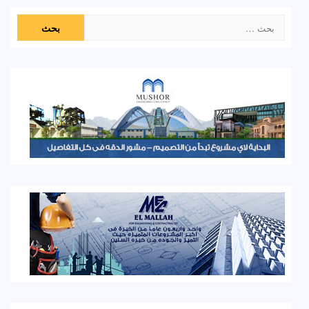
البحث
عن: