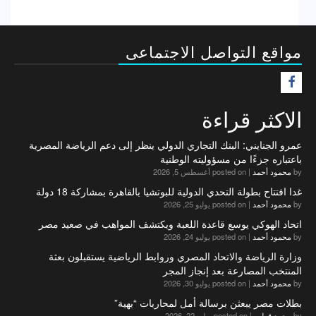
مواقع التواصل الاجتماعى
F
الاكثر قراءة
عمرو الجنايني: البنك التجاري الدولي ينظر إلى دعم الرياضة المصرية
باعتباره جزءًا من مسؤوليته الوطنية
by
محمود أحمد
|
posted on أغسطس 5, 2026
غدا افتتاح بطولة التحدي الدولية للبوتشيا بالقاهرة بمشاركة 18 دولة
by
محمود أحمد
|
posted on يوليو 25, 2026
اتحاد الهوكي يوسع قاعدة اللعبة ويكتشف المواهب في صعيد مصر
by
محمود أحمد
|
posted on يوليو 24, 2026
وزارة الرياضة والاتحاد المصري وروابط الرياضية يستقبلون بعثة
المنتخب المصارعة بعد إنجاز المجر
by
محمود أحمد
|
posted on يوليو 30, 2026
بطلات مصر يبعثن برسالة أمل لمحاربات “بهية”
by
محمد قطب
|
posted on يوليو 22, 2026