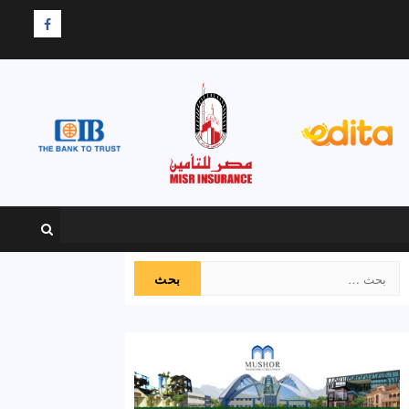
F
البحث
عن: