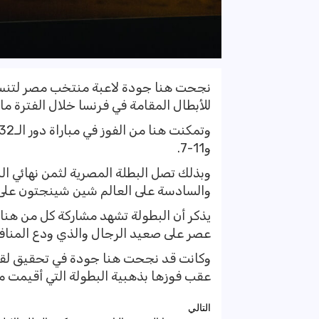
نجحت هنا جودة لاعبة منتخب مصر لتنس ال
للأبطال المقامة في فرنسا خلال الفترة ما بين 22 أكتوبر وحتى 27 من نفس الشهر
و11-7.
وبذلك تصل البطلة المصرية لثمن نهائي الب
والسادسة على العالم شين شينجتون على أ
يذكر أن البطولة تشهد مشاركة كل من هن
عصر على صعيد الرجال والذي ودع المنا
وكانت قد نجحت هنا جودة في تحقيق لقب بط
عقب فوزها بذهبية البطولة التي أقيمت مؤخ
تصفّح
التالي