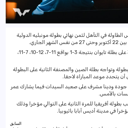
طاولة في التأهل لثمن نهائي بطولة مونبليه الدولية
 الجاري.
وتمكنت هنا من الفوز في مباراة دور الـ32 على بطلة تايوان بنتيجة 3-1 بواقع 11-7، 12-10، 7-11،
طولة وتواجه بطلة الصين والمصنفة الثانية على البطولة
ن يتحدد موعد المباراة لاحقا.
ا جودة ودينا مشرف على صعيد السيدات فيما يشارك عمر
فسات بالأمس.
ولة أفريقيا للمرة الثانية على التوالي مؤخرا وذلك
را في مدينة أديس أبابا باثيوبيا.
السابق