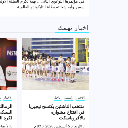
في مؤتمرها التوعوي الثانى .. بهية تكرم البطلة الاولي
المقالات
سمير وآيه شحاته بطلة التايكوندو العالمية
اخبار تهمك
الاخبار
رئيسى
عاجل
الاخبار
ر
منتخب الناشئين يكتسح نيجيريا
الزمالك
في افتتاح مشواره
السبكي 
بالأفروباسكت
لكرة ال
الأربعاء, 5 أغسطس 2026, 8:16 م
الأربعاء, 5 أغسطس 2026, 6