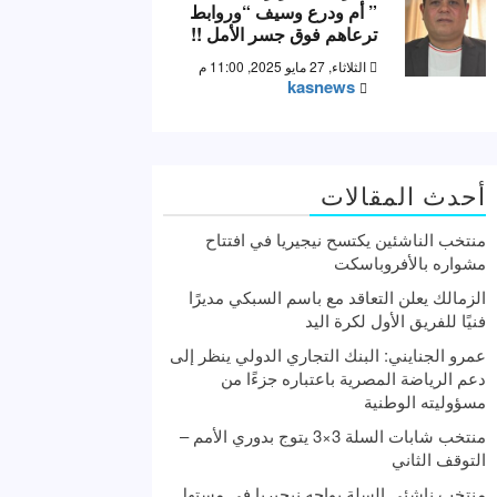
” أم ودرع وسيف “وروابط
ترعاهم فوق جسر الأمل !!
الثلاثاء, 27 مايو 2025, 11:00 م
kasnews
أحدث المقالات
منتخب الناشئين يكتسح نيجيريا في افتتاح
مشواره بالأفروباسكت
الزمالك يعلن التعاقد مع باسم السبكي مديرًا
فنيًا للفريق الأول لكرة اليد
عمرو الجنايني: البنك التجاري الدولي ينظر إلى
دعم الرياضة المصرية باعتباره جزءًا من
مسؤوليته الوطنية
منتخب شابات السلة 3×3 يتوج بدوري الأمم –
التوقف الثاني
منتخب ناشئي السلة يواجه نيجيريا في مستهل