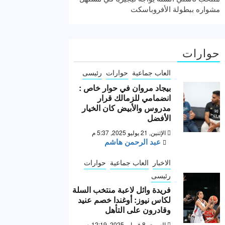
مشواره ببطولة الأفروباسكت
حوارات
العاب جماعية
حوارات
رئيسى
بيجاد مروان في حوار خاص :
انضمامي للزمالك قرار
مدروس والأبيض كان الخيار
الأفضل
الإثنين, 21 يوليو 2025, 5:37 م
عبد الرحمن هاشم
الاخبار
العاب جماعية
حوارات
رئيسى
فريدة وائل لاعبة منتخب السلة
لكاس نيوز: أوغندا خصم عنيد
وقادرون على التأهل
السبت, 8 فبراير 2025, 12:19 ص