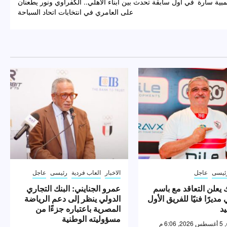
مبية سارة
في أول سابقة تحدث بين أبناء الأهلي.. الكفراوي ونور يطعنان
على العامري في انتخابات اتحاد السباحة
ئيسى
عاجل
الاخبار
العاب فردية
رئيسى
عاجل
 يعلن التعاقد مع باسم
عمرو الجنايني: البنك التجاري
مديرًا فنيًا للفريق الأول
الدولي ينظر إلى دعم الرياضة
يد
المصرية باعتباره جزءًا من
مسؤوليته الوطنية
6:0 م