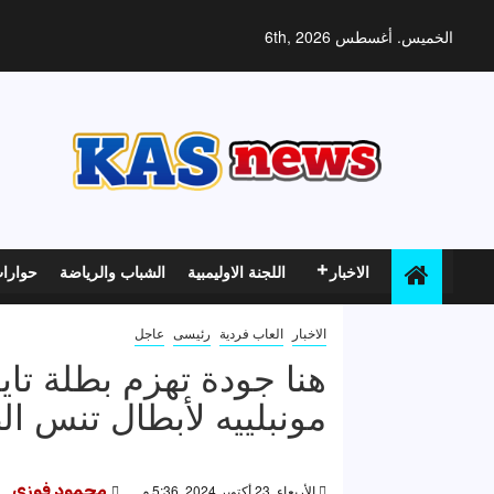
خطي
لى
الخميس. أغسطس 6th, 2026
لمحتوى
الاخبار
اللجنة الاوليمبية
الشباب والرياضة
حوارا
الاخبار
العاب فردية
رئيسى
عاجل
هنا جودة تهزم بطلة تاي
مونبلييه لأبطال تنس ال
الأربعاء, 23 أكتوبر 2024, 5:36 م
محمود فوزى