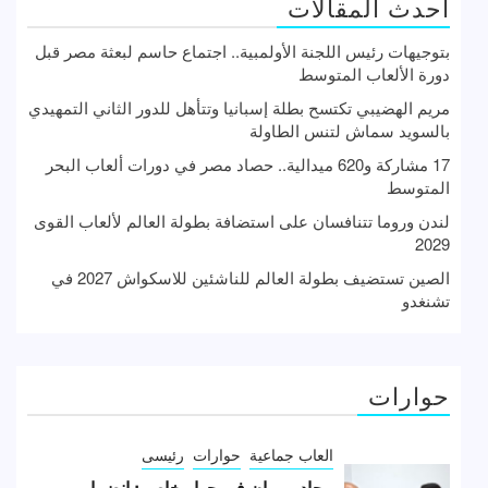
أحدث المقالات
بتوجيهات رئيس اللجنة الأولمبية.. اجتماع حاسم لبعثة مصر قبل
دورة الألعاب المتوسط
مريم الهضيبي تكتسح بطلة إسبانيا وتتأهل للدور الثاني التمهيدي
بالسويد سماش لتنس الطاولة
17 مشاركة و620 ميدالية.. حصاد مصر في دورات ألعاب البحر
المتوسط
لندن وروما تتنافسان على استضافة بطولة العالم لألعاب القوى
2029
الصين تستضيف بطولة العالم للناشئين للاسكواش 2027 في
تشنغدو
حوارات
العاب جماعية
حوارات
رئيسى
بيجاد مروان في حوار خاص : انضمامي