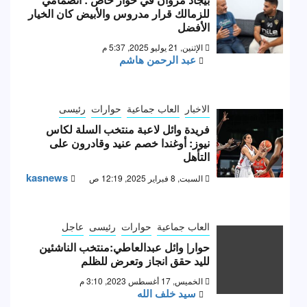
للزمالك قرار مدروس والأبيض كان الخيار
الأفضل
الإثنين, 21 يوليو 2025, 5:37 م
عبد الرحمن هاشم
الاخبار
العاب جماعية
حوارات
رئيسى
فريدة وائل لاعبة منتخب السلة لكاس
نيوز: أوغندا خصم عنيد وقادرون على
التأهل
kasnews
السبت, 8 فبراير 2025, 12:19 ص
العاب جماعية
حوارات
رئيسى
عاجل
حوار| وائل عبدالعاطي:منتخب الناشئين
لليد حقق انجاز وتعرض للظلم
الخميس, 17 أغسطس 2023, 3:10 م
سيد خلف الله