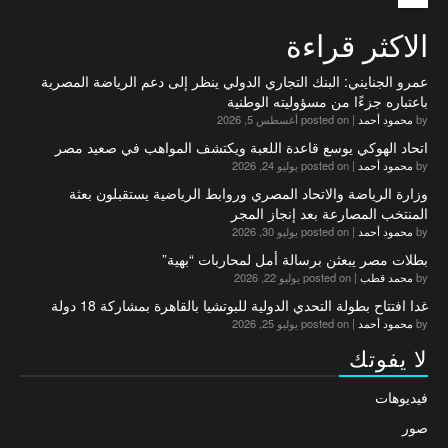
الاكثر قراءة
عمرو الجنايني: البنك التجاري الدولي ينظر إلى دعم الرياضة المصرية
باعتباره جزءًا من مسؤوليته الوطنية
by
محمود أحمد
|
posted on أغسطس 5, 2026
اتحاد الهوكي يوسع قاعدة اللعبة ويكتشف المواهب في صعيد مصر
by
محمود أحمد
|
posted on يوليو 24, 2026
وزارة الرياضة والاتحاد المصري وروابط الرياضية يستقبلون بعثة
المنتخب المصارعة بعد إنجاز المجر
by
محمود أحمد
|
posted on يوليو 30, 2026
بطلات مصر يبعثن برسالة أمل لمحاربات “بهية”
by
محمد قطب
|
posted on يوليو 22, 2026
غدا افتتاح بطولة التحدي الدولية للبوتشيا بالقاهرة بمشاركة 18 دولة
by
محمود أحمد
|
posted on يوليو 25, 2026
لا يفوتك
فيديوهات
صور