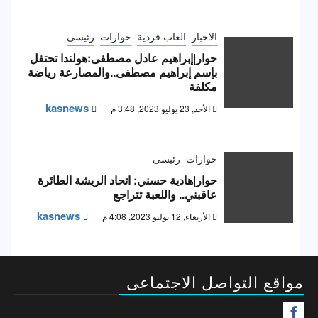
الاخبار
العاب فردية
حوارات
رئيسى
حوار|إبراهيم عادل مصطفى:هولندا تحتفل
بإسم إبراهيم مصطفى..والمصارعة رياضة
مكلفة
kasnews
الأحد, 23 يوليو 2023, 3:48 م
حوارات
رئيسى
حوار|هادية حسني: اتحاد الريشة الطائرة
عاقبني.. واللعبة تتراجع
kasnews
الأربعاء, 12 يوليو 2023, 4:08 م
مواقع التواصل الاجتماعى
F