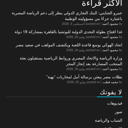
الاكثر قراءة
عمرو الجنايني: البنك التجاري الدولي ينظر إلى دعم الرياضة المصرية
باعتباره جزءًا من مسؤوليته الوطنية
by
محمود أحمد
|
posted on أغسطس 5, 2026
غدا افتتاح بطولة التحدي الدولية للبوتشيا بالقاهرة بمشاركة 18 دولة
by
محمود أحمد
|
posted on يوليو 25, 2026
اتحاد الهوكي يوسع قاعدة اللعبة ويكتشف المواهب في صعيد مصر
by
محمود أحمد
|
posted on يوليو 24, 2026
وزارة الرياضة والاتحاد المصري وروابط الرياضية يستقبلون بعثة
المنتخب المصارعة بعد إنجاز المجر
by
محمود أحمد
|
posted on يوليو 30, 2026
بطلات مصر يبعثن برسالة أمل لمحاربات “بهية”
by
محمد قطب
|
posted on يوليو 22, 2026
لا يفوتك
فيديوهات
صور
الشباب والرياضة