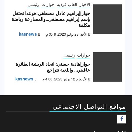
الاخبار
العاب فردية
حوارات
رئيسى
حوار|إبراهيم عادل مصطفى:هولندا تحتفل
بإسم إبراهيم مصطفى..والمصارعة رياضة
مكلفة
kasnews
الأحد, 23 يوليو 2023, 3:48 م
حوارات
رئيسى
حوار|هادية حسني: اتحاد الريشة الطائرة
عاقبني.. واللعبة تتراجع
kasnews
الأربعاء, 12 يوليو 2023, 4:08 م
مواقع التواصل الاجتماعى
F