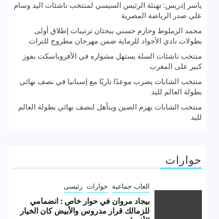
ياسر إدريس: تهنئة الرئيس السيسي لمنتخب ناشئات اليد وسام
علي صدر الرياضة المصرية
محمد الزملوط وحازم حسني يبحثان ترتيبات إطلاق أولى
بطولات نادي الأجواد للرماية ضمن مهرجان مطروح للتراث
منتخب ناشئات السلة يستهل مشواره في الأفروباسكت بفوز
كبير على المغرب
منتخب الشابات يضرب موعدًا ناريًا مع إسبانيا في نصف نهائي
بطولة العالم لليد
منتخب الشابات يهزم الصين ويتأهل لنصف نهائي بطولة العالم
لليد
حوارات
العاب جماعية
حوارات
رئيسى
بيجاد مروان في حوار خاص : انضمامي
للزمالك قرار مدروس والأبيض كان الخيار