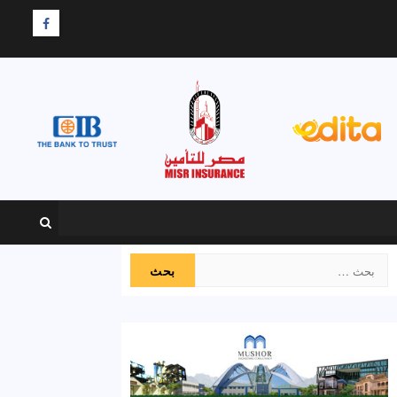
F
البحث
عن: