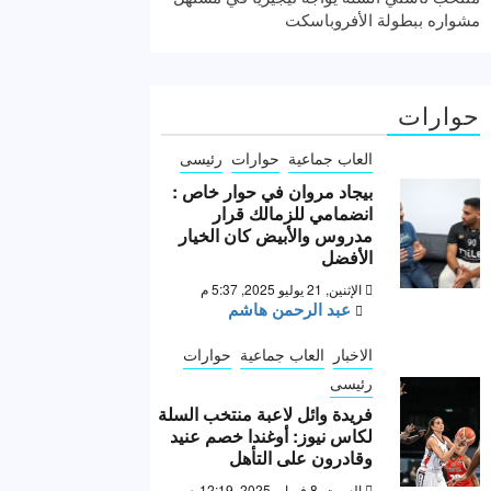
مشواره ببطولة الأفروباسكت
حوارات
العاب جماعية
حوارات
رئيسى
بيجاد مروان في حوار خاص :
انضمامي للزمالك قرار
مدروس والأبيض كان الخيار
الأفضل
الإثنين, 21 يوليو 2025, 5:37 م
عبد الرحمن هاشم
الاخبار
العاب جماعية
حوارات
رئيسى
فريدة وائل لاعبة منتخب السلة
لكاس نيوز: أوغندا خصم عنيد
وقادرون على التأهل
السبت, 8 فبراير 2025, 12:19 ص