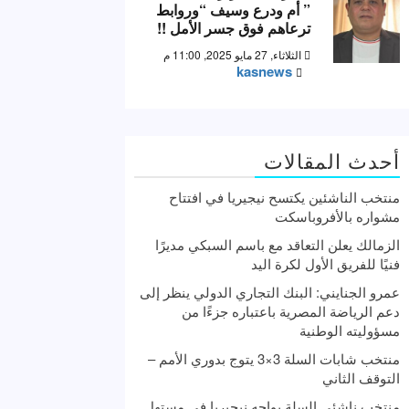
” أم ودرع وسيف “وروابط
ترعاهم فوق جسر الأمل !!
الثلاثاء, 27 مايو 2025, 11:00 م
kasnews
أحدث المقالات
منتخب الناشئين يكتسح نيجيريا في افتتاح
مشواره بالأفروباسكت
الزمالك يعلن التعاقد مع باسم السبكي مديرًا
فنيًا للفريق الأول لكرة اليد
عمرو الجنايني: البنك التجاري الدولي ينظر إلى
دعم الرياضة المصرية باعتباره جزءًا من
مسؤوليته الوطنية
منتخب شابات السلة 3×3 يتوج بدوري الأمم –
التوقف الثاني
منتخب ناشئي السلة يواجه نيجيريا في مستهل