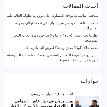
أحدث المقالات
منتخب الناشئات يواجه الدنمارك على برونزية بطولة العالم لليد
منتخب الناشئات يخسر من إسبانيا في نصف نهائي بطولة
العالم لليد
إيطاليا تعلن مشاركة 498 لاعبا ولاعبة في دورة ألعاب البحر
المتوسط
محمد علاء “لوكا” مديرًا رياضيًا لفريق اليد بالزمالك
ياسر إدريس: تهنئة الرئيس السيسي لمنتخب ناشئات اليد وسام
علي صدر الرياضة المصرية
حوارات
العاب جماعية
حوارات
رئيسى
بيجاد مروان في حوار خاص : انضمامي
للزمالك قرار مدروس والأبيض كان الخيار