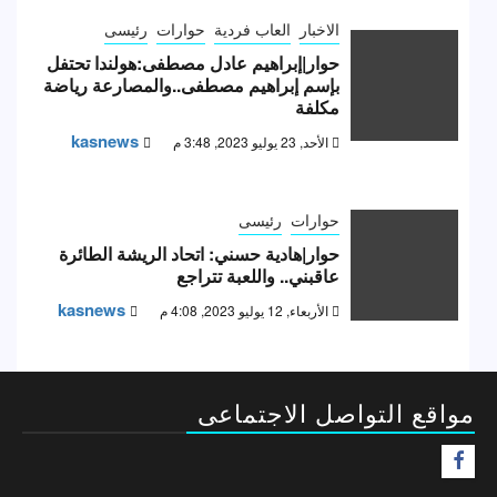
الاخبار
العاب فردية
حوارات
رئيسى
حوار|إبراهيم عادل مصطفى:هولندا تحتفل
بإسم إبراهيم مصطفى..والمصارعة رياضة
مكلفة
kasnews
الأحد, 23 يوليو 2023, 3:48 م
حوارات
رئيسى
حوار|هادية حسني: اتحاد الريشة الطائرة
عاقبني.. واللعبة تتراجع
kasnews
الأربعاء, 12 يوليو 2023, 4:08 م
مواقع التواصل الاجتماعى
F