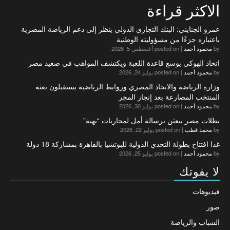
الاكثر قراءة
عمرو الجنايني: البنك التجاري الدولي ينظر إلى دعم الرياضة المصرية
باعتباره جزءًا من مسؤوليته الوطنية
by
محمود أحمد
|
posted on أغسطس 5, 2026
اتحاد الهوكي يوسع قاعدة اللعبة ويكتشف المواهب في صعيد مصر
by
محمود أحمد
|
posted on يوليو 24, 2026
وزارة الرياضة والاتحاد المصري وروابط الرياضية يستقبلون بعثة
المنتخب المصارعة بعد إنجاز المجر
by
محمود أحمد
|
posted on يوليو 30, 2026
بطلات مصر يبعثن برسالة أمل لمحاربات “بهية”
by
محمد قطب
|
posted on يوليو 22, 2026
غدا افتتاح بطولة التحدي الدولية للبوتشيا بالقاهرة بمشاركة 18 دولة
by
محمود أحمد
|
posted on يوليو 25, 2026
لا يفوتك
فيديوهات
صور
الشباب والرياضة