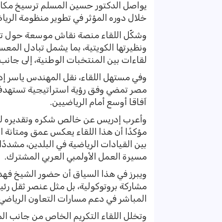
يواصل الدكتور حسين المسلم ترسيخ مكانته
خلال دوره المؤثر في تطوير منظومة الرياضا
وشكّل اللقاء منصة نقاش موسعة حول تفعي
ونظيرتها الكويتية، بما يشمل تبادل المعس
لقاءات بين المنتخبات الوطنية، إلى جانب 
وفي مستهل اللقاء، نقل المهندس ياسر إدر
مصر تمضي وفق رؤية استراتيجية تستهدف ب
آفاقا أوسع أمام الرياضيين.
وأعرب إدريس عن خالص شكره وتقديره للج
مؤكدًا أن هذا اللقاء يعكس عمق ومتانة ا
بين القيادات الرياضية في البلدين، مشددً
مسيرة العمل الأولمبي العربي المشترك.
ويبرز في هذا السياق أن حضور الشيخ فهد
مشاركة بروتوكولية، بل مثل عنصر ثقل رئ
المباشر في دعم مسارات التعاون الرياضي 
وتخلل اللقاء التكريم الخاص من جانب ا