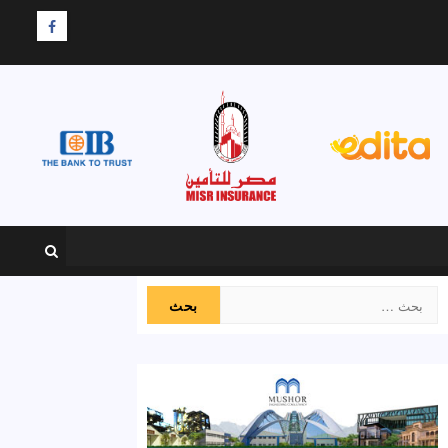
F
البحث
عن: