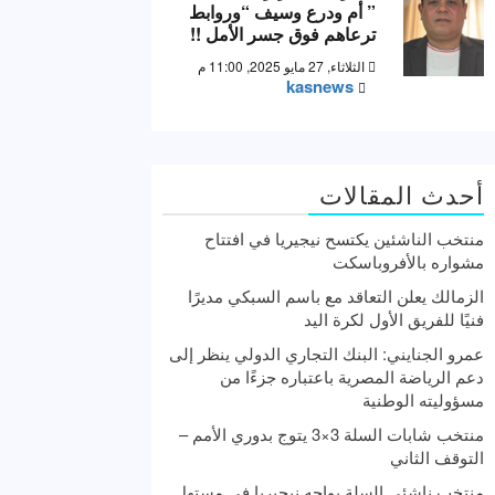
” أم ودرع وسيف “وروابط
ترعاهم فوق جسر الأمل !!
الثلاثاء, 27 مايو 2025, 11:00 م
kasnews
أحدث المقالات
منتخب الناشئين يكتسح نيجيريا في افتتاح
مشواره بالأفروباسكت
الزمالك يعلن التعاقد مع باسم السبكي مديرًا
فنيًا للفريق الأول لكرة اليد
عمرو الجنايني: البنك التجاري الدولي ينظر إلى
دعم الرياضة المصرية باعتباره جزءًا من
مسؤوليته الوطنية
منتخب شابات السلة 3×3 يتوج بدوري الأمم –
التوقف الثاني
منتخب ناشئي السلة يواجه نيجيريا في مستهل