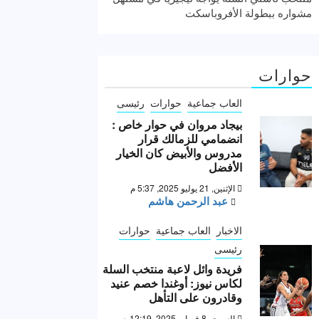
مشواره ببطولة الأفروباسكت
حوارات
العاب جماعية
حوارات
رئيسى
بيجاد مروان في حوار خاص :
انضمامي للزمالك قرار
مدروس والأبيض كان الخيار
الأفضل
الإثنين, 21 يوليو 2025, 5:37 م
عبد الرحمن هاشم
الاخبار
العاب جماعية
حوارات
رئيسى
فريدة وائل لاعبة منتخب السلة
لكاس نيوز: أوغندا خصم عنيد
وقادرون على التأهل
السبت, 8 فبراير 2025, 12:19 ص