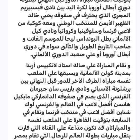
دوري أبطال أوروبا لكرة اليد بين نادي فيسبيريم
المجري الذي يحترف في صفوفه يحيي خالد
الظهير الأيمن للمنتخب الوطني ومعه كوكبة من
لاعبي فرنسا وسلوفينيا وكرواتيا ونادي كيل
الألماني بطل البونداس ليجا للموسم الفائت و
صاحب التاريخ الطويل والتألق سواء في دوري
أبطال أوروبا أو علي صعيد الدوري الألماني.
و تقام المباراة علي صالة استاد لانكييس أرينا
بمدينة كولن الألمانية ويسبقها علي الملعب
نفسه مباراة الطرف الأخر للدور قبل النهائي بين
برشلونة الأسباني ونادي باريس سان جيرمان
الفرنسي الذي يضم في صفوفه الدانماركي مايكيل
هانسن أفضل لاعب في العالم والفرنسي لوك
شتاين أفضل لاعب في منتخب فرنسا وتقام في
السابعة بتوقيت القاهرة علي الملعب نفسه
والمباراتان قد تكون مذاعة علي القناة التي فازت
بنقل مباريات بطولة العالم للرجال التي تقام بمصر