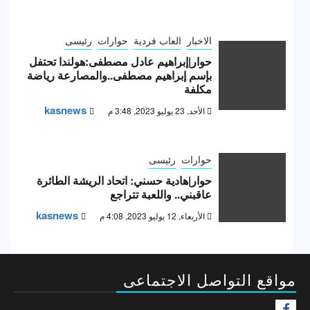
الاخبار
العاب فردية
حوارات
رئيسى
حوار|إبراهيم عادل مصطفى:هولندا تحتفل
بإسم إبراهيم مصطفى..والمصارعة رياضة
مكلفة
kasnews
الأحد, 23 يوليو 2023, 3:48 م
حوارات
رئيسى
حوار|هادية حسني: اتحاد الريشة الطائرة
عاقبني.. واللعبة تتراجع
kasnews
الأربعاء, 12 يوليو 2023, 4:08 م
مواقع التواصل الاجتماعى
F