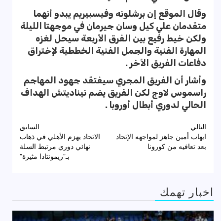
وقال الموقع إن برشلونه وفيسبيريم يبدو أنهما
متقدمان علي كيل وسان جيرمان في موجهتا الليلة
ولكن خيط رفيع بين الفرق الأربعة سيحل لغزه
المهارة الفنية والجمل الفنية الخططية لإختراق
دفاعات الفريق الأخر .
وأشار أن الفريق المجري سيفتقد جهود المهاجم
راسموس لاوج لكن الفريق يضم نيناديتش الهداف
الحالي لدوري أبطال أوروبا .
تصفّح
التالي
السابق
ايهاب أمين جاهز لمواجهه الإتحاد
الاتحاد يهزم الأهلي في ذهاب
المقالات
بعد تعافيه من كورونا
نهائي دوري مرتبط السلة
بـ”ريمونتادا مثيرة”
اخبار تهمك