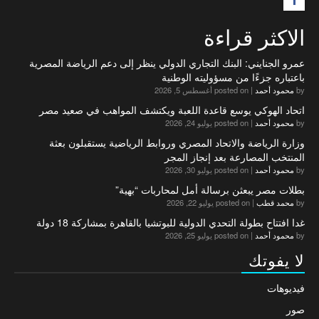
الاكثر قراءة
عمرو الجنايني: البنك التجاري الدولي ينظر إلى دعم الرياضة المصرية
باعتباره جزءًا من مسؤوليته الوطنية
by
محمود أحمد
|
posted on أغسطس 5, 2026
اتحاد الهوكي يوسع قاعدة اللعبة ويكتشف المواهب في صعيد مصر
by
محمود أحمد
|
posted on يوليو 24, 2026
وزارة الرياضة والاتحاد المصري وروابط الرياضية يستقبلون بعثة
المنتخب المصارعة بعد إنجاز المجر
by
محمود أحمد
|
posted on يوليو 30, 2026
بطلات مصر يبعثن برسالة أمل لمحاربات “بهية”
by
محمد قطب
|
posted on يوليو 22, 2026
غدا افتتاح بطولة التحدي الدولية للبوتشيا بالقاهرة بمشاركة 18 دولة
by
محمود أحمد
|
posted on يوليو 25, 2026
لا يفوتك
فيديوهات
صور