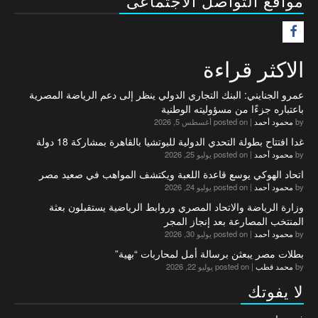
مواقع التواصل الاجتماعى
F
الاكثر قراءة
عمرو الجنايني: البنك التجاري الدولي ينظر إلى دعم الرياضة المصرية
باعتباره جزءًا من مسؤوليته الوطنية
by
محمود أحمد
|
posted on أغسطس 5, 2026
غدا افتتاح بطولة التحدي الدولية للبوتشيا بالقاهرة بمشاركة 18 دولة
by
محمود أحمد
|
posted on يوليو 25, 2026
اتحاد الهوكي يوسع قاعدة اللعبة ويكتشف المواهب في صعيد مصر
by
محمود أحمد
|
posted on يوليو 24, 2026
وزارة الرياضة والاتحاد المصري وروابط الرياضية يستقبلون بعثة
المنتخب المصارعة بعد إنجاز المجر
by
محمود أحمد
|
posted on يوليو 30, 2026
بطلات مصر يبعثن برسالة أمل لمحاربات “بهية”
by
محمد قطب
|
posted on يوليو 22, 2026
لا يفوتك