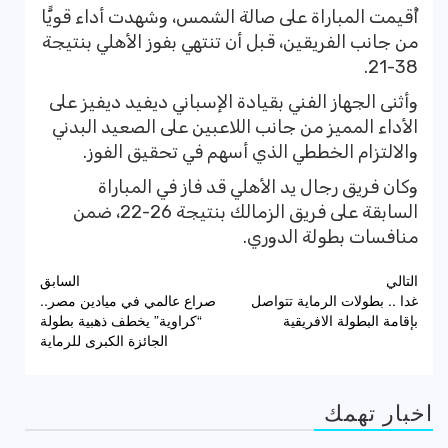
أُقيمت المباراة على صالة الشمس، وشهدت أداء قويًّا
من جانب الفريقين، قبل أن تنتهي بفوز الأهلي بنتيجة
38-21.
وأثنى الجهاز الفني بقيادة الإسباني ديفيد ديفيز على
الأداء المميز من جانب اللاعبين على الصعيد البدني
والالتزام الخططي الذي أسهم في تحقيق الفوز.
وكان فريق رجال يد الأهلي قد فاز في المباراة
السابقة على فريق الزمالك بنتيجة 26-22، ضمن
منافسات بطولة الدوري.
تصفّح
التالي
السابق
غدا .. بطولات الرماية تتواصل
صراع عالمي في ميادين مصر..
المقالات
بإقامة البطولة الافريقية
“كراوية” يخطف ذهبية بطولة
الجائزة الكبرى للرماية
اخبار تهمك