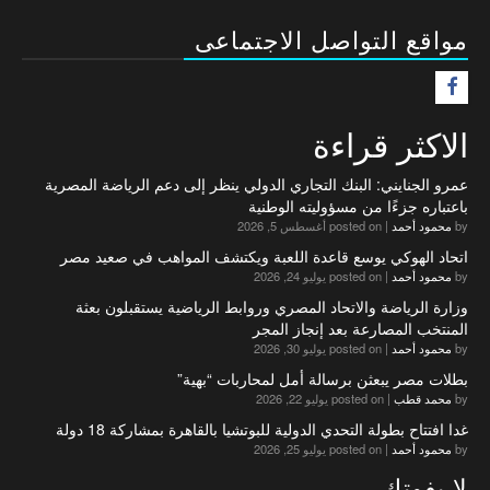
مواقع التواصل الاجتماعى
F
الاكثر قراءة
عمرو الجنايني: البنك التجاري الدولي ينظر إلى دعم الرياضة المصرية
باعتباره جزءًا من مسؤوليته الوطنية
by
محمود أحمد
|
posted on أغسطس 5, 2026
اتحاد الهوكي يوسع قاعدة اللعبة ويكتشف المواهب في صعيد مصر
by
محمود أحمد
|
posted on يوليو 24, 2026
وزارة الرياضة والاتحاد المصري وروابط الرياضية يستقبلون بعثة
المنتخب المصارعة بعد إنجاز المجر
by
محمود أحمد
|
posted on يوليو 30, 2026
بطلات مصر يبعثن برسالة أمل لمحاربات “بهية”
by
محمد قطب
|
posted on يوليو 22, 2026
غدا افتتاح بطولة التحدي الدولية للبوتشيا بالقاهرة بمشاركة 18 دولة
by
محمود أحمد
|
posted on يوليو 25, 2026
لا يفوتك