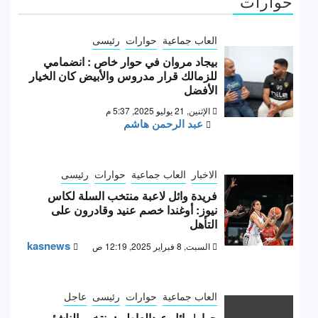
حوارات
العاب جماعية
حوارات
رئيسى
بيجاد مروان في حوار خاص : انضمامي
للزمالك قرار مدروس والأبيض كان الخيار
الأفضل
الإثنين, 21 يوليو 2025, 5:37 م
عبد الرحمن هاشم
الاخبار
العاب جماعية
حوارات
رئيسى
فريدة وائل لاعبة منتخب السلة لكاس
نيوز: أوغندا خصم عنيد وقادرون على
التأهل
kasnews
السبت, 8 فبراير 2025, 12:19 ص
العاب جماعية
حوارات
رئيسى
عاجل
حوار| وائل عبدالعاطي:منتخب الناشئين