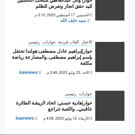
لليد حقق انجاز وتعرض للظلم
الخميس, 17 أغسطس 2023, 3:10 م
سيد خلف الله
الاخبار
العاب فردية
حوارات
رئيسى
حوار|إبراهيم عادل مصطفى:هولندا تحتفل
بإسم إبراهيم مصطفى..والمصارعة رياضة
مكلفة
kasnews
الأحد, 23 يوليو 2023, 3:48 م
حوارات
رئيسى
حوار|هادية حسني: اتحاد الريشة الطائرة
عاقبني.. واللعبة تتراجع
kasnews
الأربعاء, 12 يوليو 2023, 4:08 م