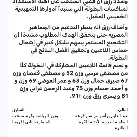
وشدد رزق أن لاعبي المنتخب على أهبة الاستعداد
لمنافسات البطولة التي ستبدأ أدوارها التمهيدية
الخميس المقبل.
وأضاف رزق أنه ينتظر التدعيم من الجماهير
المصرية حتى يتحقق الهدف المطلوب مشددًا أن
التشجيع المستمر يسهم بشكل كبير في إشعال
حماس اللاعبين وتحقيق أفضل النتائج في
البطولة.
و تضم قائمة اللاعبين المشاركة في البطولة كلًا
من مصطفى مرسي وزن 52 و مصطفى قمصان وزن
67 صبرى جمال وزن 63 و عمر العوضي 69 وزن و
و أحمد حسام وزن 75 وعبد الرحمن عرابى وزن
81 و يسرى رزق وزن +91.
تصفّح
التالي
السابق
عبد الدايم يرأس مراسم قرعة
وزير الرياضة يكرم منتخب
المقالات
البطولة العربية للأندية للكرة
المصارعة ثاني إفريقيا
الطائرة