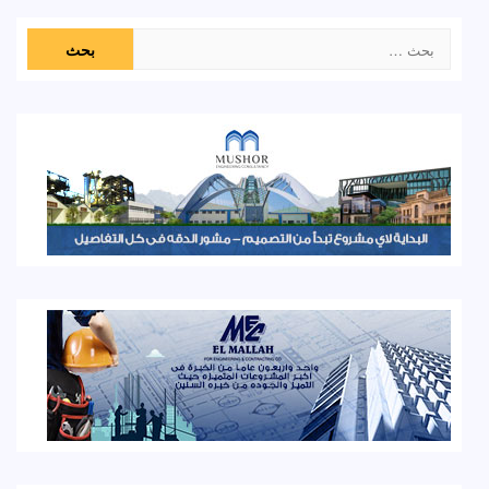
البحث
عن: