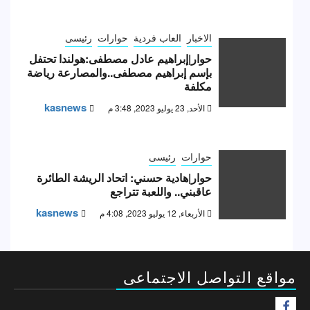
الاخبار
العاب فردية
حوارات
رئيسى
حوار|إبراهيم عادل مصطفى:هولندا تحتفل
بإسم إبراهيم مصطفى..والمصارعة رياضة
مكلفة
kasnews
الأحد, 23 يوليو 2023, 3:48 م
حوارات
رئيسى
حوار|هادية حسني: اتحاد الريشة الطائرة
عاقبني.. واللعبة تتراجع
kasnews
الأربعاء, 12 يوليو 2023, 4:08 م
مواقع التواصل الاجتماعى
F