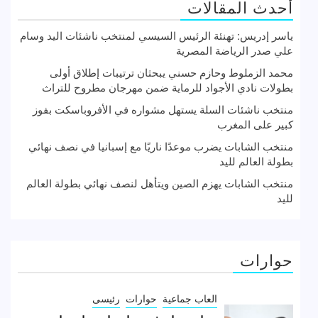
أحدث المقالات
ياسر إدريس: تهنئة الرئيس السيسي لمنتخب ناشئات اليد وسام
علي صدر الرياضة المصرية
محمد الزملوط وحازم حسني يبحثان ترتيبات إطلاق أولى
بطولات نادي الأجواد للرماية ضمن مهرجان مطروح للتراث
منتخب ناشئات السلة يستهل مشواره في الأفروباسكت بفوز
كبير على المغرب
منتخب الشابات يضرب موعدًا ناريًا مع إسبانيا في نصف نهائي
بطولة العالم لليد
منتخب الشابات يهزم الصين ويتأهل لنصف نهائي بطولة العالم
لليد
حوارات
العاب جماعية
حوارات
رئيسى