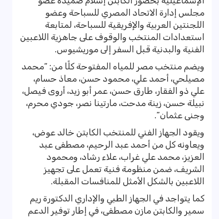
الإسماعيلية بحضور الكابتن إسلام صميدة عضو
مجلس إدارة الاتحاد المصري للسباحة وعضو
اللجنتين العربية والإفريقية للسباحة، لمتابعة
استعدادات المنتخب والوقوف على جاهزية اللاعبين
الفنية والبدنية قبل السفر إلى موريشيوس.
ويضم منتخب مصر للمياه المفتوحة كلًا من: “محمد
مصيلحي، أحمد علي، محمود حسن، معاذ حسام،
علي ذو الفقار، طارق حسن، عمر أبو زيد، أروى فيصل،
نبيلة حسن، زينة مدحت، مارتينا نصر، جودي محرم،
وجنى عثمان”.
ويقود الجهاز الفني للمنتخب الكابتن خالد عوض،
ويعاونه كل من أحمد عبد الرحيم، مصطفى عبد
العزيز، محمد علي غراب، علاء رشاد، ومحمود
الشريف، ضمن منظومة فنية تعمل على تجهيز
اللاعبين بالشكل الأمثل للمنافسات المقبلة.
كما يتواجد في الجهاز الطبي والإداري الدكتورة ريم
سمير والكابتن مازن مصطفى، في إطار توفير الدعم