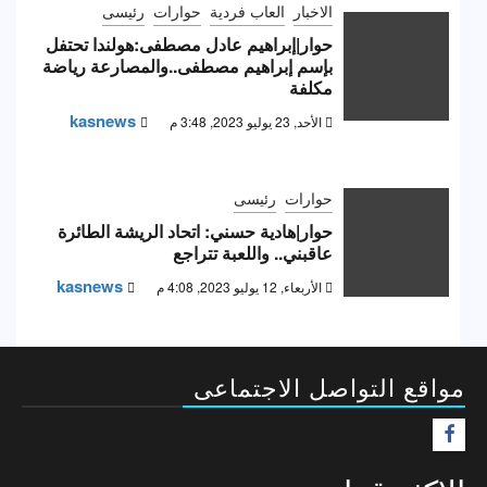
الاخبار
العاب فردية
حوارات
رئيسى
حوار|إبراهيم عادل مصطفى:هولندا تحتفل
بإسم إبراهيم مصطفى..والمصارعة رياضة
مكلفة
kasnews
الأحد, 23 يوليو 2023, 3:48 م
حوارات
رئيسى
حوار|هادية حسني: اتحاد الريشة الطائرة
عاقبني.. واللعبة تتراجع
kasnews
الأربعاء, 12 يوليو 2023, 4:08 م
مواقع التواصل الاجتماعى
F