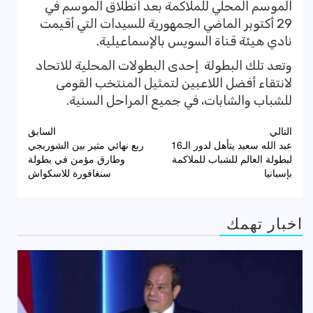
الموسم المحلي للملاكمة بعد انطلاق الموسم في
29 أكتوبر الماضي الجمهورية للسيدات التي أقيمت
نادي هيئة قناة السويس بالإسماعيلية.
وتعد تلك البطولة إحدى البطولات المحلية للاتحاد
لانتقاء أفضل اللاعبين لتمثيل المنتخب القومى
للشباب والشابات، في جميع المراحل السنية.
تصفّح
التالي
السابق
عبد الله سعيد يتأهل لدور الـ16
ربع نهائي مثير بين الشوربجي
المقالات
لبطولة العالم للشباب للملاكمة
وطارق مؤمن في بطولة
بإسبانيا
سنغافورة للاسكواش
اخبار تهمك