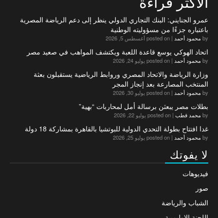
الاكثر قراءة
عمرو الجنايني: البنك التجاري الدولي ينظر إلى دعم الرياضة المصرية
باعتباره جزءًا من مسؤوليته الوطنية
by
محمود أحمد
|
posted on أغسطس 5, 2026
اتحاد الهوكي يوسع قاعدة اللعبة ويكتشف المواهب في صعيد مصر
by
محمود أحمد
|
posted on يوليو 24, 2026
وزارة الرياضة والاتحاد المصري وروابط الرياضية يستقبلون بعثة
المنتخب المصارعة بعد إنجاز المجر
by
محمود أحمد
|
posted on يوليو 30, 2026
بطلات مصر يبعثن برسالة أمل لمحاربات “بهية”
by
محمد قطب
|
posted on يوليو 22, 2026
غدا افتتاح بطولة التحدي الدولية للبوتشيا بالقاهرة بمشاركة 18 دولة
by
محمود أحمد
|
posted on يوليو 25, 2026
لا يفوتك
فيديوهات
صور
الشباب والرياضة
اللجنة الاوليمبية