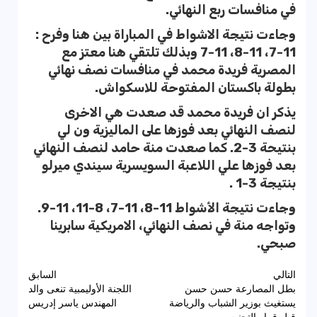
في منافسات ربع النهائي.
وجاءت نتيجة الاشواط في المباراة بين هنا وفرح :
11-7، 11-8، 11-7 وبذلك تلتقي هنا معتز مع
المصرية فريدة محمد في منافسات نصف نهائي
بطولة باكستان المفتوحة للاسكواش.
يذكر ان فريدة محمد قد صعدت هي الاخرى
لنصف النهائي بعد فوزها على الماليزية ون لي
بنتيحة 3-2. كما صعدت منة حامد لنصف النهائي
بعد فوزها علي اللاعبة السويسرية سيندي ميرلو
بنتيجة 3-1 .
وجاءت نتيجة الأشواط 11-8، 11-7، 8-11، 11-9.
وتواجه منة في نصف النهائي، الامريكية سابرينا
صبحي.
تصفّح
التالي
السابق
بطل المصارعة حسن حسن
اللجنة الأوليمبية تنعى والد
المقالات
يستغيث بوزير الشباب والرياضة
المهندس ياسر إدريس
قبل قرار التجنيس