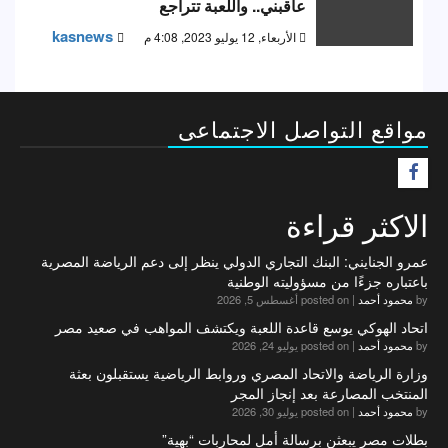
عاقبني.. واللعبة تتراجع
kasnews
الأربعاء, 12 يوليو 2023, 4:08 م
مواقع التواصل الاجتماعى
F
الاكثر قراءة
عمرو الجنايني: البنك التجاري الدولي ينظر إلى دعم الرياضة المصرية
باعتباره جزءًا من مسؤوليته الوطنية
by
محمود أحمد
|
posted on أغسطس 5, 2026
اتحاد الهوكي يوسع قاعدة اللعبة ويكتشف المواهب في صعيد مصر
by
محمود أحمد
|
posted on يوليو 24, 2026
وزارة الرياضة والاتحاد المصري وروابط الرياضية يستقبلون بعثة
المنتخب المصارعة بعد إنجاز المجر
by
محمود أحمد
|
posted on يوليو 30, 2026
بطلات مصر يبعثن برسالة أمل لمحاربات “بهية”