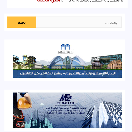
اميرة محمد
البحث
عن: