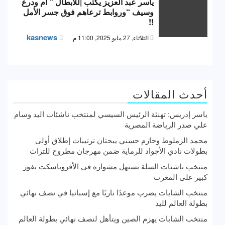
ياسر عبد العزيز يكتب |للأبطال ” أم ودرع
وسيف “وروابط ترعاهم فوق جسر الأمل
!!
kasnews
الثلاثاء, 27 مايو 2025, 11:00 م
أحدث المقالات
ياسر إدريس: تهنئة الرئيس السيسي لمنتخب ناشئات اليد وسام
علي صدر الرياضة المصرية
محمد الزملوط وحازم حسني يبحثان ترتيبات إطلاق أولى
بطولات نادي الأجواد للرماية ضمن مهرجان مطروح للتراث
منتخب ناشئات السلة يستهل مشواره في الأفروباسكت بفوز
كبير على المغرب
منتخب الشابات يضرب موعدًا ناريًا مع إسبانيا في نصف نهائي
بطولة العالم لليد
منتخب الشابات يهزم الصين ويتأهل لنصف نهائي بطولة العالم