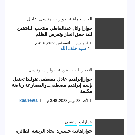
العاب جماعية
حوارات
رئيسى
عاجل
حوار| وائل عبدالعاطي:منتخب الناشئين
لليد حقق انجاز وتعرض للظلم
الخميس, 17 أغسطس 2023, 3:10 م
سيد خلف الله
الاخبار
العاب فردية
حوارات
رئيسى
حوار|إبراهيم عادل مصطفى:هولندا تحتفل
بإسم إبراهيم مصطفى..والمصارعة رياضة
مكلفة
kasnews
الأحد, 23 يوليو 2023, 3:48 م
حوارات
رئيسى
حوار|هادية حسني: اتحاد الريشة الطائرة