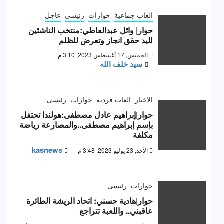
العاب جماعية
حوارات
رئيسى
عاجل
حوار| وائل عبدالعاطي:منتخب الناشئين
لليد حقق انجاز وتعرض للظلم
الخميس, 17 أغسطس 2023, 3:10 م
سيد خلف الله
الاخبار
العاب فردية
حوارات
رئيسى
حوار|إبراهيم عادل مصطفى:هولندا تحتفل
بإسم إبراهيم مصطفى..والمصارعة رياضة
مكلفة
kasnews
الأحد, 23 يوليو 2023, 3:48 م
حوارات
رئيسى
حوار|هادية حسني: اتحاد الريشة الطائرة
عاقبني.. واللعبة تتراجع