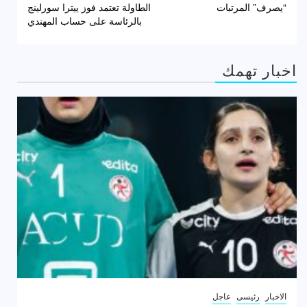
المقالات
“يصرف” المرتبات
الطاولة تعتمد فوز ييترا سورلينج
بالرئاسة على حساب المهندي
اخبار تهمك
الاخبار
رئيسى
عاجل