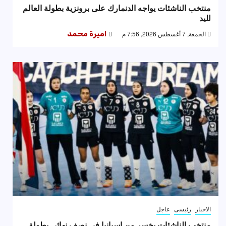
منتخب الناشئات يواجه الدنمارك على برونزية بطولة العالم
لليد
الجمعة, 7 أغسطس 2026, 7:56 م
اميرة محمد
الاخبار
رئيسى
عاجل
منتخب الناشئات يخسر من إسبانيا في نصف نهائي بطولة