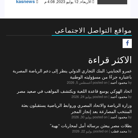
kasnews
الأربعاء, 12 يوليو 2023, 4:08 م
مواقع التواصل الاجتماعى
F
الاكثر قراءة
عمرو الجنايني: البنك التجاري الدولي ينظر إلى دعم الرياضة المصرية
باعتباره جزءًا من مسؤوليته الوطنية
by
محمود أحمد
|
posted on أغسطس 5, 2026
اتحاد الهوكي يوسع قاعدة اللعبة ويكتشف المواهب في صعيد مصر
by
محمود أحمد
|
posted on يوليو 24, 2026
وزارة الرياضة والاتحاد المصري وروابط الرياضية يستقبلون بعثة
المنتخب المصارعة بعد إنجاز المجر
by
محمود أحمد
|
posted on يوليو 30, 2026
بطلات مصر يبعثن برسالة أمل لمحاربات “بهية”
by
محمد قطب
|
posted on يوليو 22, 2026