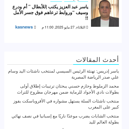
ياسر عبد العزيز يكتب |للأبطال ” أم ودرع
وسيف “وروابط ترعاهم فوق جسر الأمل
!!
kasnews
الثلاثاء, 27 مايو 2025, 11:00 م
أحدث المقالات
ياسر إدريس: تهنئة الرئيس السيسي لمنتخب ناشئات اليد وسام
علي صدر الرياضة المصرية
محمد الزملوط وحازم حسني يبحثان ترتيبات إطلاق أولى
بطولات نادي الأجواد للرماية ضمن مهرجان مطروح للتراث
منتخب ناشئات السلة يستهل مشواره في الأفروباسكت بفوز
كبير على المغرب
منتخب الشابات يضرب موعدًا ناريًا مع إسبانيا في نصف نهائي
بطولة العالم لليد