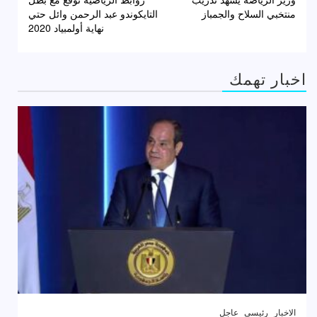
المقالات
منتخبي السلاح والجمباز
التايكوندو عبد الرحمن وائل حتي
نهاية أولمبياد 2020
اخبار تهمك
الاخبار
رئيسى
عاجل