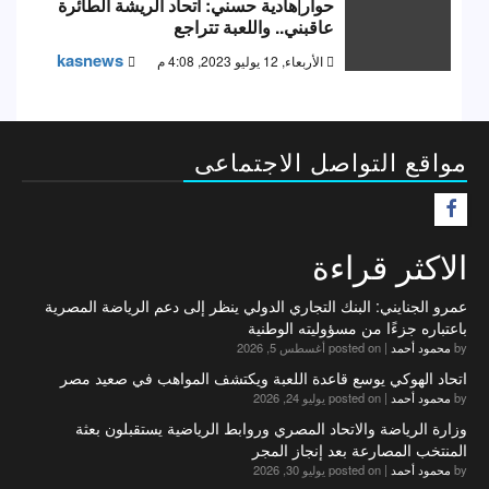
حوار|هادية حسني: اتحاد الريشة الطائرة
عاقبني.. واللعبة تتراجع
kasnews
الأربعاء, 12 يوليو 2023, 4:08 م
مواقع التواصل الاجتماعى
F
الاكثر قراءة
عمرو الجنايني: البنك التجاري الدولي ينظر إلى دعم الرياضة المصرية
باعتباره جزءًا من مسؤوليته الوطنية
by
محمود أحمد
|
posted on أغسطس 5, 2026
اتحاد الهوكي يوسع قاعدة اللعبة ويكتشف المواهب في صعيد مصر
by
محمود أحمد
|
posted on يوليو 24, 2026
وزارة الرياضة والاتحاد المصري وروابط الرياضية يستقبلون بعثة
المنتخب المصارعة بعد إنجاز المجر
by
محمود أحمد
|
posted on يوليو 30, 2026