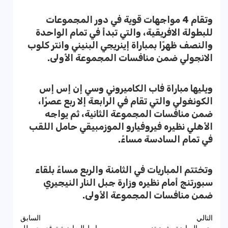
وتقام 4 مواجهات قوية في دور المجموعات
للبطولة الافريقية، والتي تبدأ في تمام الواحدة
والنصف ظهرًا بمباراة إينريجي البنيني وانتر كلوب
الانجولي ضمن منافسات المجموعة الأولى.
ويليها مباراة فاب الكاميروني وسي إن إس إس
الكونغولي والتي تقام في الرابعة إلا ربع عصرًا،
ضمن منافسات المجموعة الثانية، ثم يواجه
الأهلي نظيره فيروفيارو الموزمبيقي حامل اللقب
في تمام السادسة مساءً.
وتختتم المباريات في الثامنة والربع مساءً بلقاء
سبورتنج أمام نظيره وزارة جبل النار النيجيري
ضمن منافسات المجموعة الأولى.
تصفّح
التالي
السابق
وزير الرياضة يشهد تدريب
روابط الرياضية توقع مع بطل