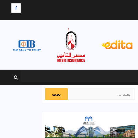
F
البحث
عن: