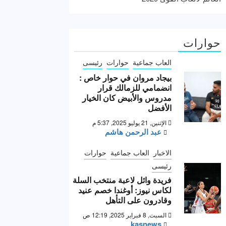
حوارات
العاب جماعية
حوارات
رئيسى
بيجاد مروان في حوار خاص :
انضمامي للزمالك قرار
مدروس والأبيض كان الخيار
الأفضل
الإثنين, 21 يوليو 2025, 5:37 م
عبد الرحمن هاشم
الاخبار
العاب جماعية
حوارات
رئيسى
فريدة وائل لاعبة منتخب السلة
لكاس نيوز: أوغندا خصم عنيد
وقادرون على التأهل
السبت, 8 فبراير 2025, 12:19 ص
kasnews