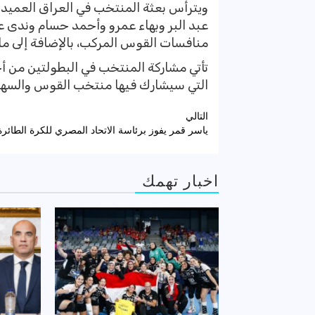
ويترأس بعثة المنتخب في العراق العميد
عبد البر وبهاء عمرو وأحمد حسام وندى عز
منافسات القوس المركب، بالإضافة إلى ما
تأتي مشاركة المنتخب في البطولتين من أ
التي سيشارك فيها منتخب القوس والسهم خ
تصفّح
التالي
ياسر قمر يفوز برئاسة الاتحاد المصري للكرة الطائرة
المقالات
اخبار تهمك