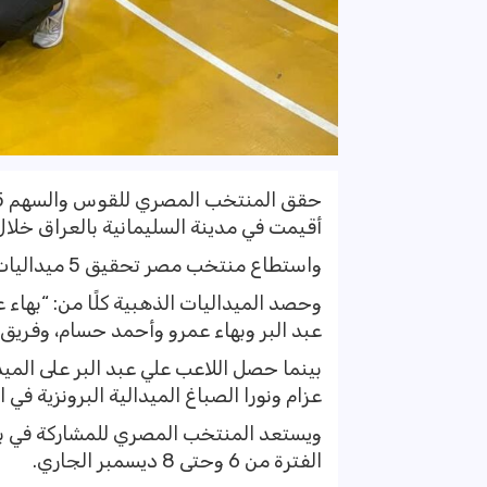
أقيمت في مدينة السليمانية بالعراق خلال الفترة من 2 وحتى 5
واستطاع منتخب مصر تحقيق 5 ميداليات بواقع ثلاث ذهبيات وميدالية فضية وميدالية برونزية.
وحصد الميداليات الذهبية كلًا من: “بهاء
عبد البر وبهاء عمرو وأحمد حسام، وفريق 
بينما حصل اللاعب علي عبد البر على المي
عزام ونورا الصباغ الميدالية البرونزية في
ويستعد المنتخب المصري للمشاركة في بطول
الفترة من 6 وحتى 8 ديسمبر الجاري.