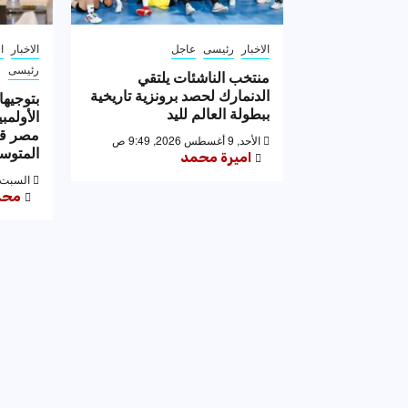
الاخبار
رئيسى
عاجل
الاخبار
ا
رئيسى
منتخب الناشئات يلتقي
الدنمارك لحصد برونزية تاريخية
بتوجيها
ببطولة العالم لليد
الأولمب
مصر قب
الأحد, 9 أغسطس 2026, 9:49 ص
المتوس
اميرة محمد
السبت, 8 أغسطس 2026, :14
محم