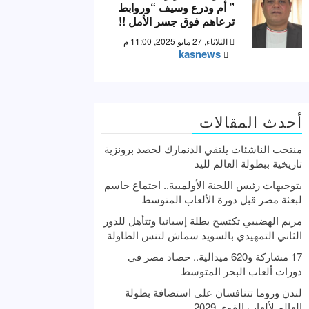
” أم ودرع وسيف “وروابط
ترعاهم فوق جسر الأمل !!
الثلاثاء, 27 مايو 2025, 11:00 م
kasnews
أحدث المقالات
منتخب الناشئات يلتقي الدنمارك لحصد برونزية
تاريخية ببطولة العالم لليد
بتوجيهات رئيس اللجنة الأولمبية.. اجتماع حاسم
لبعثة مصر قبل دورة الألعاب المتوسط
مريم الهضيبي تكتسح بطلة إسبانيا وتتأهل للدور
الثاني التمهيدي بالسويد سماش لتنس الطاولة
17 مشاركة و620 ميدالية.. حصاد مصر في
دورات ألعاب البحر المتوسط
لندن وروما تتنافسان على استضافة بطولة
العالم لألعاب القوى 2029