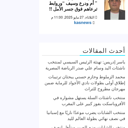
” أم ودرع وسيف “وروابط
ترعاهم فوق جسر الأمل !!
الثلاثاء, 27 مايو 2025, 11:00 م
kasnews
أحدث المقالات
ياسر إدريس: تهنئة الرئيس السيسي لمنتخب
ناشئات اليد وسام علي صدر الرياضة المصرية
محمد الزملوط وحازم حسني يبحثان ترتيبات
إطلاق أولى بطولات نادي الأجواد للرماية ضمن
مهرجان مطروح للتراث
منتخب ناشئات السلة يستهل مشواره في
الأفروباسكت بفوز كبير على المغرب
منتخب الشابات يضرب موعدًا ناريًا مع إسبانيا
في نصف نهائي بطولة العالم لليد
منتخب الشابات يهزم الصين ويتأهل لنصف