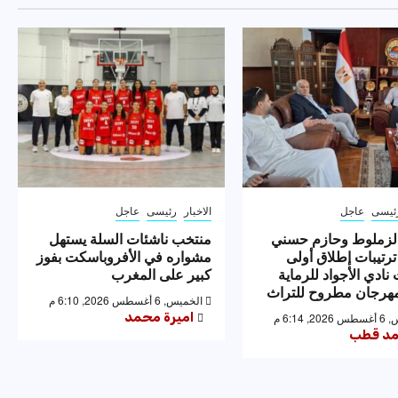
ئيسى
عاجل
الاخبار
رئيسى
عاجل
لزملوط وحازم حسني
منتخب ناشئات السلة يستهل
ترتيبات إطلاق أولى
مشواره في الأفروباسكت بفوز
نادي الأجواد للرماية
كبير على المغرب
رجان مطروح للتراث
الخميس, 6 أغسطس 2026, 6:10 م
اميرة محمد
 6:14 م
د قطب