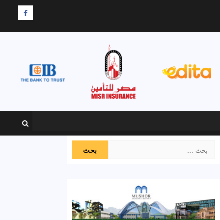
F
البحث
عن: