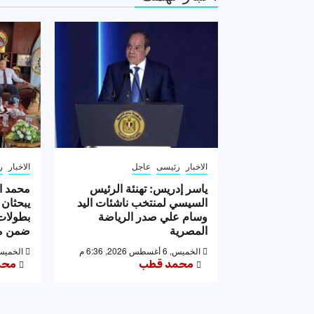
الاخبار
رئيسى
عاجل
الاخبار
ر
ياسر إدريس: تهنئة الرئيس
محمد ا
السيسي لمنتخب ناشئات اليد
يبحثان 
وسام علي صدر الرياضة
بطولات 
المصرية
ضمن مه
الخميس, 6 أغسطس 2026, 6:36 م
الخميس, 6 أغسطس 2026,
محمد قطب
محم