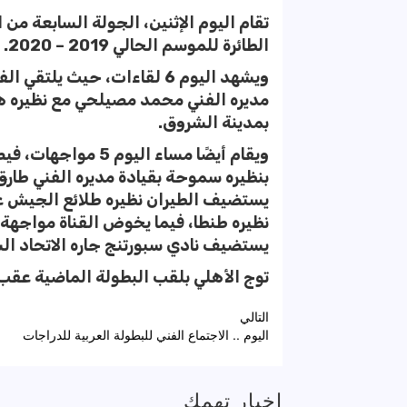
تقام اليوم الإثنين، الجولة السابعة من ا
الطائرة للموسم الحالي 2019 – 2020.
ويشهد اليوم 6 لقاءات، حيث يل
مديره الفني محمد مصيلحي مع نظيره هل
بمدينة الشروق.
ويقام أيضًا مساء ال
بنظيره سموحة بقيادة مديره الفني طارق 
يستضيف الطيران نظيره طلائع الجيش ع
نظيره طنطا، فيما يخوض القناة مواجهة م
يستضيف نادي سبورتنج جاره الاتحاد ا
توج الأهلي بلقب البطولة الماضية عقب 
تصفّح
التالي
اليوم .. الاجتماع الفني للبطولة العربية للدراجات
المقالات
اخبار تهمك