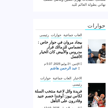
نهائي بطولة العالم لليد
حوارات
العاب جماعية
حوارات
رئيسى
بيجاد مروان في حوار خاص :
انضمامي للزمالك قرار
مدروس والأبيض كان الخيار
الأفضل
الإثنين, 21 يوليو 2025, 5:37 م
عبد الرحمن هاشم
الاخبار
العاب جماعية
حوارات
رئيسى
فريدة وائل لاعبة منتخب السلة
لكاس نيوز: أوغندا خصم عنيد
وقادرون على التأهل
السبت, 8 فبراير 2025, 12:19 ص