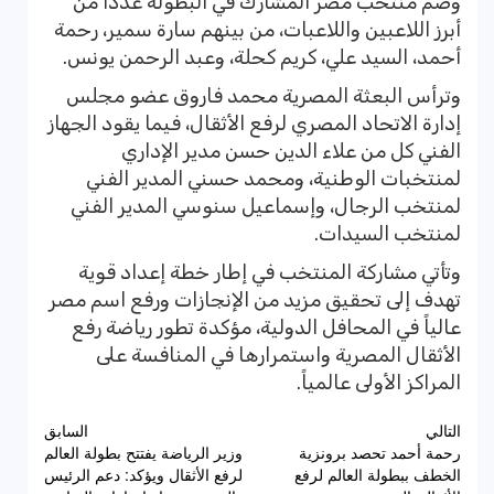
وضم منتخب مصر المشارك في البطولة عدداً من
أبرز اللاعبين واللاعبات، من بينهم سارة سمير، رحمة
أحمد، السيد علي، كريم كحلة، وعبد الرحمن يونس.
وترأس البعثة المصرية محمد فاروق عضو مجلس
إدارة الاتحاد المصري لرفع الأثقال، فيما يقود الجهاز
الفني كل من علاء الدين حسن مدير الإداري
لمنتخبات الوطنية، ومحمد حسني المدير الفني
لمنتخب الرجال، وإسماعيل سنوسي المدير الفني
لمنتخب السيدات.
وتأتي مشاركة المنتخب في إطار خطة إعداد قوية
تهدف إلى تحقيق مزيد من الإنجازات ورفع اسم مصر
عالياً في المحافل الدولية، مؤكدة تطور رياضة رفع
الأثقال المصرية واستمرارها في المنافسة على
المراكز الأولى عالمياً.
تصفّح
التالي
السابق
رحمة أحمد تحصد برونزية
وزير الرياضة يفتتح بطولة العالم
المقالات
الخطف ببطولة العالم لرفع
لرفع الأثقال ويؤكد: دعم الرئيس