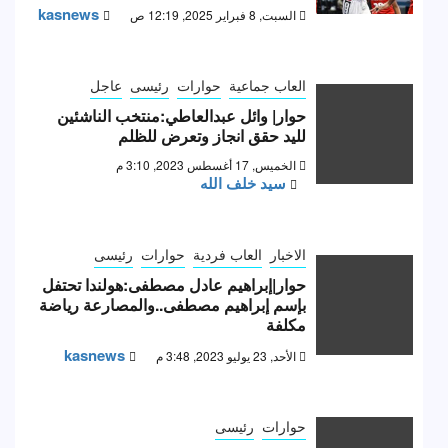
kasnews
السبت, 8 فبراير 2025, 12:19 ص
العاب جماعية
حوارات
رئيسى
عاجل
حوار| وائل عبدالعاطي:منتخب الناشئين
لليد حقق انجاز وتعرض للظلم
الخميس, 17 أغسطس 2023, 3:10 م
سيد خلف الله
الاخبار
العاب فردية
حوارات
رئيسى
حوار|إبراهيم عادل مصطفى:هولندا تحتفل
بإسم إبراهيم مصطفى..والمصارعة رياضة
مكلفة
kasnews
الأحد, 23 يوليو 2023, 3:48 م
حوارات
رئيسى