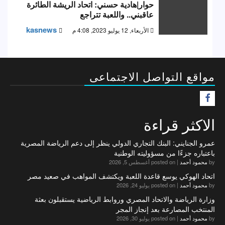
حوار|هادية حسني: اتحاد الريشة الطائرة
عاقبني.. واللعبة تتراجع
kasnews
الأربعاء, 12 يوليو 2023, 4:08 م
مواقع التواصل الاجتماعى
F
الاكثر قراءة
عمرو الجنايني: البنك التجاري الدولي ينظر إلى دعم الرياضة المصرية
باعتباره جزءًا من مسؤوليته الوطنية
by
محمود أحمد
|
posted on أغسطس 5, 2026
اتحاد الهوكي يوسع قاعدة اللعبة ويكتشف المواهب في صعيد مصر
by
محمود أحمد
|
posted on يوليو 24, 2026
وزارة الرياضة والاتحاد المصري وروابط الرياضية يستقبلون بعثة
المنتخب المصارعة بعد إنجاز المجر
by
محمود أحمد
|
posted on يوليو 30, 2026