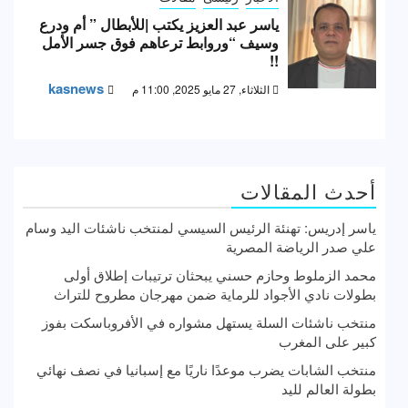
ياسر عبد العزيز يكتب |للأبطال ” أم ودرع
وسيف “وروابط ترعاهم فوق جسر الأمل
!!
kasnews
الثلاثاء, 27 مايو 2025, 11:00 م
أحدث المقالات
ياسر إدريس: تهنئة الرئيس السيسي لمنتخب ناشئات اليد وسام
علي صدر الرياضة المصرية
محمد الزملوط وحازم حسني يبحثان ترتيبات إطلاق أولى
بطولات نادي الأجواد للرماية ضمن مهرجان مطروح للتراث
منتخب ناشئات السلة يستهل مشواره في الأفروباسكت بفوز
كبير على المغرب
منتخب الشابات يضرب موعدًا ناريًا مع إسبانيا في نصف نهائي
بطولة العالم لليد