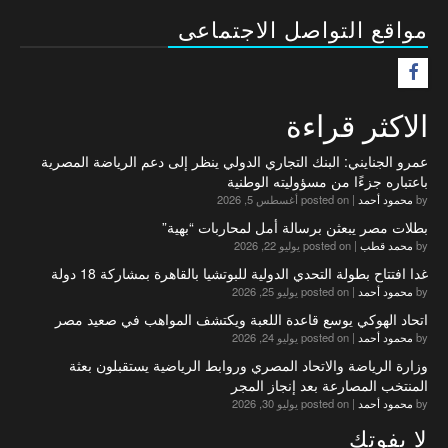
مواقع التواصل الاجتماعى
F
الاكثر قراءة
عمرو الجنايني: البنك التجاري الدولي ينظر إلى دعم الرياضة المصرية
باعتباره جزءًا من مسؤوليته الوطنية
by
محمود أحمد
|
posted on أغسطس 5, 2026
بطلات مصر يبعثن برسالة أمل لمحاربات “بهية”
by
محمد قطب
|
posted on يوليو 22, 2026
غدا افتتاح بطولة التحدي الدولية للبوتشيا بالقاهرة بمشاركة 18 دولة
by
محمود أحمد
|
posted on يوليو 25, 2026
اتحاد الهوكي يوسع قاعدة اللعبة ويكتشف المواهب في صعيد مصر
by
محمود أحمد
|
posted on يوليو 24, 2026
وزارة الرياضة والاتحاد المصري وروابط الرياضية يستقبلون بعثة
المنتخب المصارعة بعد إنجاز المجر
by
محمود أحمد
|
posted on يوليو 30, 2026
لا يفوتك