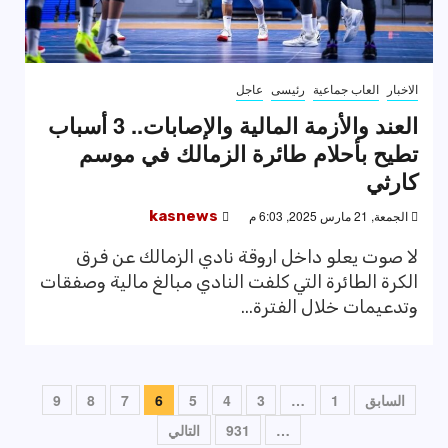
الاخبار
العاب جماعية
رئيسى
عاجل
العند والأزمة المالية والإصابات.. 3 أسباب
تطيح بأحلام طائرة الزمالك في موسم
كارثي
الجمعة, 21 مارس 2025, 6:03 م
kasnews
لا صوت يعلو داخل اروقة نادي الزمالك عن فرق
الكرة الطائرة التي كلفت النادي مبالغ مالية وصفقات
وتدعيمات خلال الفترة...
تعدد
السابق
1
…
3
4
5
6
7
8
9
صفحات
…
931
التالي