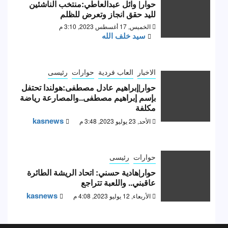
حوار| وائل عبدالعاطي:منتخب الناشئين
لليد حقق انجاز وتعرض للظلم
الخميس, 17 أغسطس 2023, 3:10 م
سيد خلف الله
الاخبار
العاب فردية
حوارات
رئيسى
حوار|إبراهيم عادل مصطفى:هولندا تحتفل
بإسم إبراهيم مصطفى..والمصارعة رياضة
مكلفة
kasnews
الأحد, 23 يوليو 2023, 3:48 م
حوارات
رئيسى
حوار|هادية حسني: اتحاد الريشة الطائرة
عاقبني.. واللعبة تتراجع
kasnews
الأربعاء, 12 يوليو 2023, 4:08 م