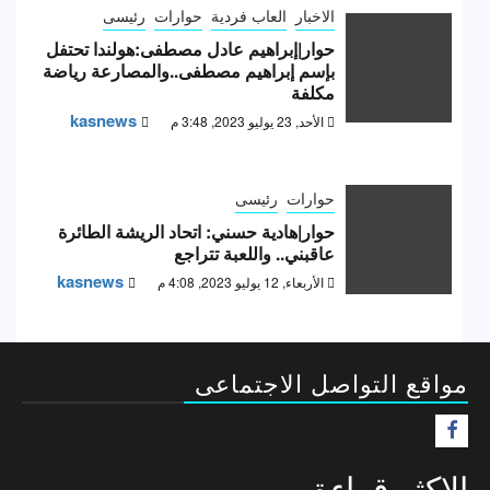
الاخبار
العاب فردية
حوارات
رئيسى
حوار|إبراهيم عادل مصطفى:هولندا تحتفل
بإسم إبراهيم مصطفى..والمصارعة رياضة
مكلفة
kasnews
الأحد, 23 يوليو 2023, 3:48 م
حوارات
رئيسى
حوار|هادية حسني: اتحاد الريشة الطائرة
عاقبني.. واللعبة تتراجع
kasnews
الأربعاء, 12 يوليو 2023, 4:08 م
مواقع التواصل الاجتماعى
F
الاكثر قراءة