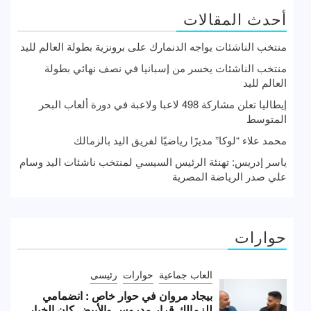
أحدث المقالات
منتخب الناشئات يواجه الدنمارك على برونزية بطولة العالم لليد
منتخب الناشئات يخسر من إسبانيا في نصف نهائي بطولة
العالم لليد
إيطاليا تعلن مشاركة 498 لاعبا ولاعبة في دورة ألعاب البحر
المتوسط
محمد علاء “لوكا” مديرًا رياضيًا لفريق اليد بالزمالك
ياسر إدريس: تهنئة الرئيس السيسي لمنتخب ناشئات اليد وسام
علي صدر الرياضة المصرية
حوارات
العاب جماعية
حوارات
رئيسى
بيجاد مروان في حوار خاص : انضمامي
للزمالك قرار مدروس والأبيض كان الخيار