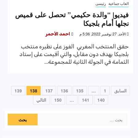
العاب جماعية
رئيسى
فيديو| “والدة حكيمي” تحصل على قميص
نجلها أمام بلجيكا
الأحد, 27 نوفمبر 2022, 5:36 م
احمد الأحمر
حقق المنتخب المغربي الفوز على نظيره منتخب
بلجيكا بهدف دون مقابل، والتي أقيمت على إستاد
الثمامة في الجولة الثانية للمجموعة...
تعدد
السابق
1
…
135
136
137
138
139
صفحات
140
141
…
150
التالي
المقالات
البحث
عن: