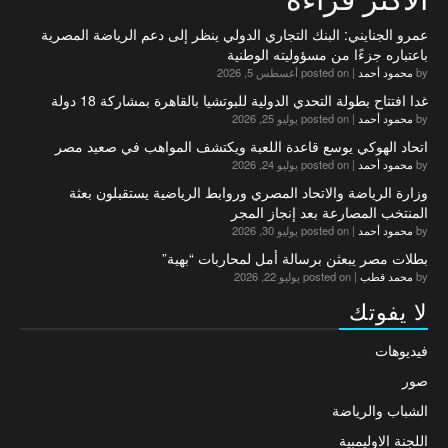
عمرو الجنايني: البنك التجاري الدولي ينظر إلى دعم الرياضة المصرية
باعتباره جزءًا من مسؤوليته الوطنية
by
محمود أحمد
|
posted on أغسطس 5, 2026
غدا افتتاح بطولة التحدي الدولية للبوتشيا بالقاهرة بمشاركة 18 دولة
by
محمود أحمد
|
posted on يوليو 25, 2026
اتحاد الهوكي يوسع قاعدة اللعبة ويكتشف المواهب في صعيد مصر
by
محمود أحمد
|
posted on يوليو 24, 2026
وزارة الرياضة والاتحاد المصري وروابط الرياضية يستقبلون بعثة
المنتخب المصارعة بعد إنجاز المجر
by
محمود أحمد
|
posted on يوليو 30, 2026
بطلات مصر يبعثن برسالة أمل لمحاربات “بهية”
by
محمد قطب
|
posted on يوليو 22, 2026
لا يفوتك
فيديوهات
صور
الشباب والرياضة
اللجنة الاوليمبية